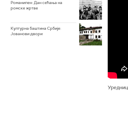
Романипен: Дан сећања на
ромске жртве
Културна баштина Србије:
Јованови двори
Уредниц