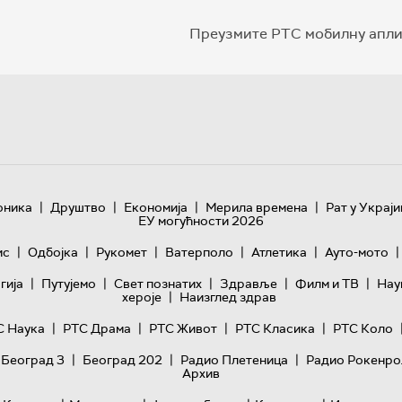
Преузмите РТС мобилну апли
|
|
|
|
оника
Друштво
Економија
Мерила времена
Рат у Украји
ЕУ могућности 2026
|
|
|
|
|
|
ис
Одбојка
Рукомет
Ватерполо
Атлетика
Ауто-мото
|
|
|
|
|
гијa
Путујемо
Свет познатих
Здравље
Филм и ТВ
Нау
|
хероје
Наизглед здрав
|
|
|
|
С Наука
РТС Драма
РТС Живот
РТС Класика
РТС Коло
|
|
|
 Београд 3
Београд 202
Радио Плетеница
Радио Рокенро
Архив