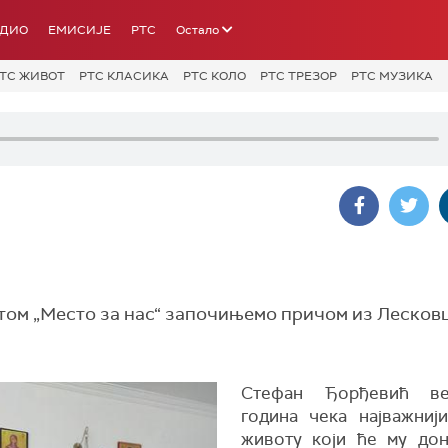
АДИО
ЕМИСИЈЕ
РТС
Остало
ТС ЖИВОТ
РТС КЛАСИКА
РТС КОЛО
РТС ТРЕЗОР
РТС МУЗИКА
том „Место за нас“ започињемо причом из Лесков
Стефан Ђорђевић в
година чека најважниј
животу који ће му до