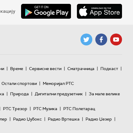
кацију
|
|
|
|
|
ни
Време
Сервисне вести
Сматрачница
Подкаст
|
Остали спортови
Меморијал РТС
|
|
|
ка
Природа
Дигитални предузетник
За мале велике
|
|
|
РТС Трезор
РТС Музика
РТС Полетарац
|
|
|
|
лер
Радио Џубокс
Радио Вртешка
Радио Џезер