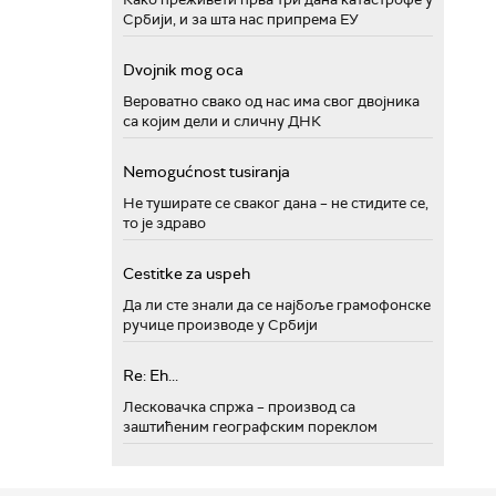
Србији, и за шта нас припрема ЕУ
Dvojnik mog oca
Вероватно свако од нас има свог двојника
са којим дели и сличну ДНК
Nemogućnost tusiranja
Не туширате се сваког дана – не стидите се,
то је здраво
Cestitke za uspeh
Да ли сте знали да се најбоље грамофонске
ручице производе у Србији
Re: Eh...
Лесковачка спржа – производ са
заштићеним географским пореклом