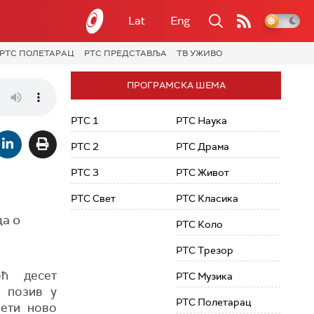
Lat
Eng
РТС ПОЛЕТАРАЦ
РТС ПРЕДСТАВЉА
ТВ УЖИВО
ПРОГРАМСКА ШЕМА
РТС 1
РТС Наука
РТС 2
РТС Драма
РТС 3
РТС Живот
РТС Свет
РТС Класика
ца о
РТС Коло
РТС Трезор
ећ десет
РТС Музика
и позив у
РТС Полетарац
нети ново