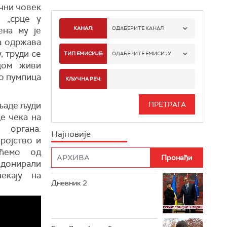
чни човек
 „срце у
ена му је
КАНАЛ:
ОДАБЕРИТЕ КАНАЛ
га одржава
, труди се
РТС 1
ТИП ЕМИСИЈЕ:
ОДАБЕРИТЕ ЕМИСИЈУ
цом живи
РТС 2
о
пумпица
СПОРТ
КЉУЧНА РЕЧ:
РТС 3
СЕРИЈА
љаде људи
е чека на
РТС СВЕТ
ИНФО
г органа.
Најновије
ројство и
РТС НАУКА
ФИЛМ
ућемо од
РТС ДРАМА
 донирали
екају на
Дневник 2
РТС ЖИВОТ
РТС КЛАСИКА
РТС КОЛО