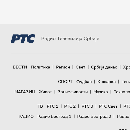
Радио Телевизија Србије
|
|
|
|
ВЕСТИ
Политика
Регион
Свет
Србија данас
Хр
|
|
СПОРТ
Фудбал
Кошарка
Тен
|
|
|
МАГАЗИН
Живот
Занимљивости
Музика
Техноло
|
|
|
|
ТВ
РТС 1
РТС 2
РТС 3
РТС Свет
РТ
|
|
РАДИО
Радио Београд 1
Радио Београд 2
Радио