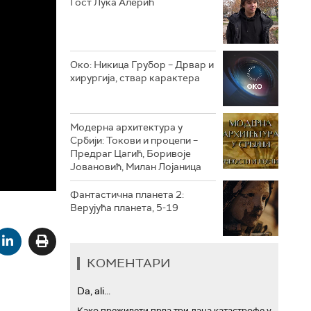
Гост Лука Алерић
РТС ТРЕЗОР
РТС МУЗИКА
Око: Никица Грубор – Дрвар и
хирургија, ствар карактера
РТС ПОЛЕТАРАЦ
Модерна архитектура у
Србији: Токови и процепи –
Предраг Цагић, Боривоје
Јовановић, Милан Лојаница
Фантастична планета 2:
Верујућа планета, 5-19
КОМЕНТАРИ
Da, ali...
Како преживети прва три дана катастрофе у