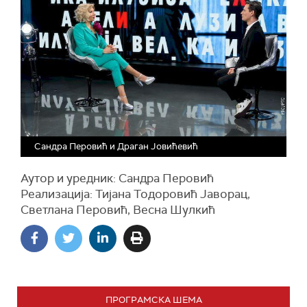
Сандра Перовић и Драган Јовићевић
Аутор и уредник: Сандра Перовић
Реализација: Тијана Тодоровић Јаворац,
Светлана Перовић, Весна Шулкић
ПРОГРАМСКА ШЕМА