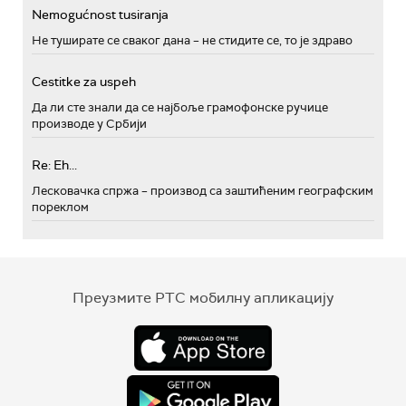
Nemogućnost tusiranja
Не туширате се сваког дана – не стидите се, то је здраво
Cestitke za uspeh
Да ли сте знали да се најбоље грамофонске ручице
производе у Србији
Re: Eh...
Лесковачка спржа – производ са заштићеним географским
пореклом
Преузмите РТС мобилну апликацију