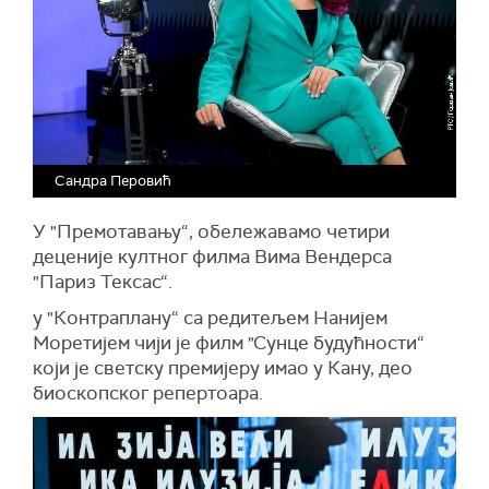
Сандра Перовић
У "Премотавању“, обележавамо четири
деценије култног филма Вима Вендерса
"Париз Тексас“.
у "Контраплану“ са редитељем Нанијем
Моретијем чији је филм "Сунце будућности“
који је светску премијеру имао у Кану, део
биоскопског репертоара.