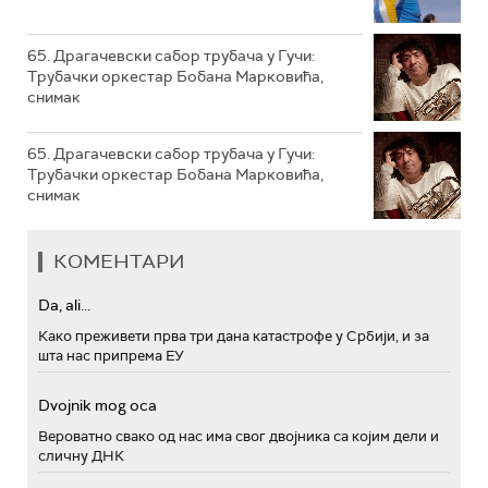
65. Драгачевски сабор трубача у Гучи:
Трубачки оркестар Бобана Марковића,
снимак
65. Драгачевски сабор трубача у Гучи:
Трубачки оркестар Бобана Марковића,
снимак
КОМЕНТАРИ
Da, ali...
Како преживети прва три дана катастрофе у Србији, и за
шта нас припрема ЕУ
Dvojnik mog oca
Вероватно свако од нас има свог двојника са којим дели и
сличну ДНК