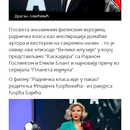
Драган Јовићевић
Посвета анонимним филмским херојима,
радничка класа као инспирација домаћих
аутора и вестерни на савремен начин - то је
оквир ове епизоде "Велике илузије“ у којој
представљамо "Каскадера“ са Рајаном
Гослингом и Емили Блант и најновију причу из
серијала "Планета мајмуна“.
О филму "Радничка класа иде у пакао“
редитеља Младена Ђорђевића - из ракурса
Ђорђа Бајића.