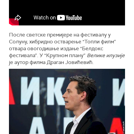
После светске премијере на фестивалу у
Солуну, хибридно остварење "Топли филм“
отвара овогодишње издање "Белдокс
фестивала“. У "Крупном плану“
Велике илузије
је аутор филма Драган Јовићевић.