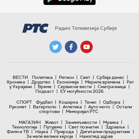
Радио Телевизија Србије
|
|
|
|
ВЕСТИ
Политика
Регион
Свет
Србија данас
|
|
|
|
Хроника
Друштво
Економија
Мерила времена
Рат
|
|
|
|
у Украјини
Време
Сервисне вести
Сматрачница
|
Подкаст
ЕУ могућности 2026
|
|
|
|
СПОРТ
Фудбал
Кошарка
Тенис
Одбојка
|
|
|
|
Рукомет
Ватерполо
Атлетика
Ауто-мото
Остали
|
спортови
Меморијал РТС
|
|
|
МАГАЗИН
Живот
Занимљивости
Музика
|
|
|
|
Технологијa
Путујемо
Свет познатих
Здравље
|
|
|
|
Филм и ТВ
Наука
Природа
Дигитални предузетник
|
За мале велике хероје
Наизглед здрав