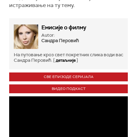
истраживање на ту тему.
Емисије о филму
Autor:
Сандра Перовић
На путовање кроз свет покретних слика води вас
Сандра Перовић. [
]
детаљније
СВЕ ЕПИЗОДЕ СЕРИЈАЛА
ВИДЕО ПОДКАСТ