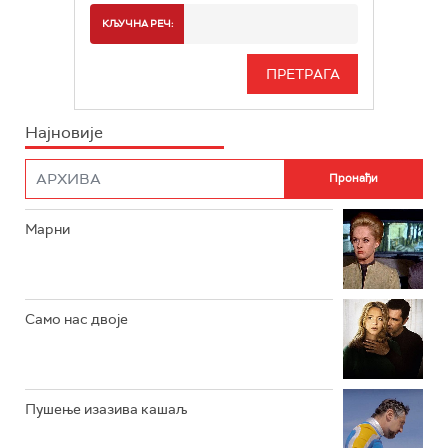
РТС 2
СПОРТ
КЉУЧНА РЕЧ:
РТС 3
СЕРИЈА
РТС СВЕТ
ИНФО
Најновије
РТС НАУКА
ФИЛМ
РТС ДРАМА
Марни
РТС ЖИВОТ
РТС КЛАСИКА
РТС КОЛО
Само нас двоје
РТС ТРЕЗОР
РТС МУЗИКА
Пушење изазива кашаљ
РТС ПОЛЕТАРАЦ