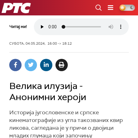
РТС
Читај ми!
СУБОТА, 04.05.2024, 16:00 -> 18:12
Велика илузија -
Анонимни хероји
Историја југословенске и српске
кинематографије из угла такозваних квир
ликова, сагледана је у причи о двојици
младих глумаца који започињу