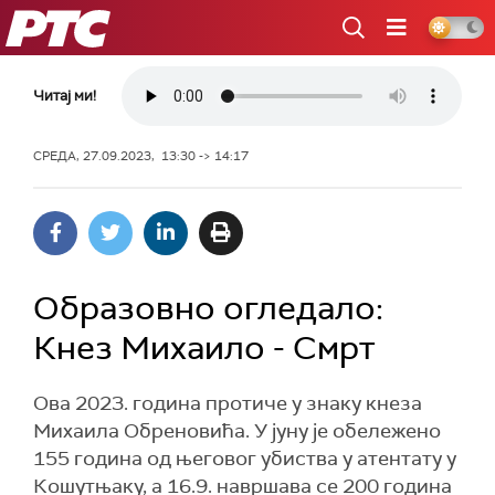
РТС
Читај ми!
СРЕДА, 27.09.2023, 13:30 -> 14:17
Образовно огледало:
Кнез Михаило - Смрт
Ова 2023. година протиче у знаку кнеза
Михаила Обреновића. У јуну је обележено
155 година од његовог убиства у атентату у
Кошутњаку, а 16.9. навршава се 200 година