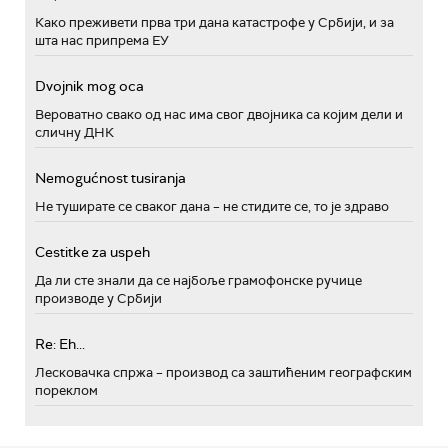
Како преживети прва три дана катастрофе у Србији, и за
шта нас припрема ЕУ
Dvojnik mog oca
Вероватно свако од нас има свог двојника са којим дели и
сличну ДНК
Nemogućnost tusiranja
Не туширате се сваког дана – не стидите се, то је здраво
Cestitke za uspeh
Да ли сте знали да се најбоље грамофонске ручице
производе у Србији
Re: Eh...
Лесковачка спржа – производ са заштићеним географским
пореклом