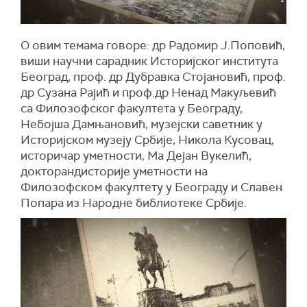
О овим темама говоре: др Радомир Ј.Поповић,
виши научни сарадник Историјског института
Београд, проф. др Дубравка Стојановић, проф.
др Сузана Рајић и проф.др Ненад Макуљевић
са Филозофског факултета у Београду,
Небојша Дамњановић, музејски саветник у
Историјском музеју Србије, Никола Кусовац,
историчар уметности, Ма Дејан Вукелић,
докторандистори
je
уметности на
Филозофском факултету у Београду и Славен
Попара из Народне библиотеке Србије.