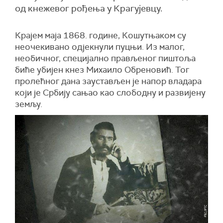
од кнежевог рођења у Крагујевцу.
Крајем маја 1868. године, Кошутњаком су
неочекивано одјекнули пуцњи. Из малог,
необичног, специјално прављеног пиштоља
биће убијен кнез Михаило Обреновић. Тог
пролећног дана заустављен је напор владара
који је Србију сањао као слободну и развијену
земљу.