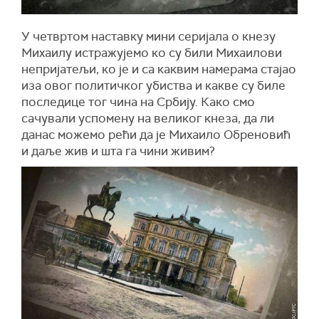
У четвртом наставку мини серијала о кнезу
Михаилу истражујемо ко су били Михаилови
непријатељи, ко је и са каквим намерама стајао
иза овог политичког убиства и какве су биле
последице тог чина на Србију. Како смо
сачували успомену на великог кнеза, да ли
данас можемо рећи да је Михаило Обреновић
и даље жив и шта га чини живим?