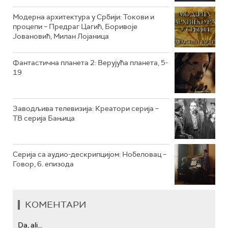
РТС КОЛО
Модерна архитектура у Србији: Токови и
процепи – Предраг Цагић, Боривоје
Јовановић, Милан Лојаница
РТС ТРЕЗОР
РТС МУЗИКА
Фантастична планета 2: Верујућа планета, 5-
19
РТС ПОЛЕТАРАЦ
Заводљива телевизија: Креатори серија –
ТВ серија Бањица
Серија са аудио-дескрипцијом: Нобеловац –
Говор, 6. епизода
КОМЕНТАРИ
Da, ali...