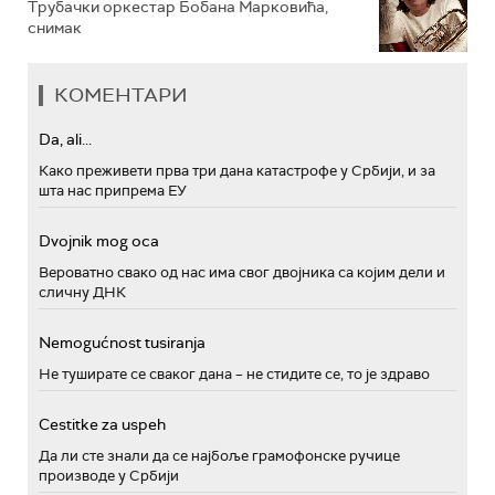
Трубачки оркестар Бобана Марковића,
снимак
КОМЕНТАРИ
Da, ali...
Како преживети прва три дана катастрофе у Србији, и за
шта нас припрема ЕУ
Dvojnik mog oca
Вероватно свако од нас има свог двојника са којим дели и
сличну ДНК
Nemogućnost tusiranja
Не туширате се сваког дана – не стидите се, то је здраво
Cestitke za uspeh
Да ли сте знали да се најбоље грамофонске ручице
производе у Србији