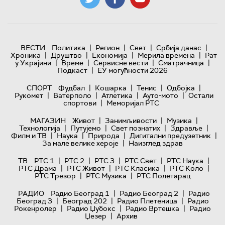
|
|
|
|
ВЕСТИ
Политика
Регион
Свет
Србија данас
|
|
|
|
Хроника
Друштво
Економија
Мерила времена
Рат
|
|
|
|
у Украјини
Време
Сервисне вести
Сматрачница
|
Подкаст
ЕУ могућности 2026
|
|
|
|
СПОРТ
Фудбал
Кошарка
Тенис
Одбојка
|
|
|
|
Рукомет
Ватерполо
Атлетика
Ауто-мото
Остали
|
спортови
Меморијал РТС
|
|
|
МАГАЗИН
Живот
Занимљивости
Музика
|
|
|
|
Технологијa
Путујемо
Свет познатих
Здравље
|
|
|
|
Филм и ТВ
Наука
Природа
Дигитални предузетник
|
За мале велике хероје
Наизглед здрав
|
|
|
|
|
ТВ
РТС 1
РТС 2
РТС 3
РТС Свет
РТС Наука
|
|
|
|
РТС Драма
РТС Живот
РТС Класика
РТС Коло
|
|
РТС Трезор
РТС Музика
РТС Полетарац
|
|
РАДИО
Радио Београд 1
Радио Београд 2
Радио
|
|
|
Београд 3
Београд 202
Радио Плетеница
Радио
|
|
|
Рокенролер
Радио Џубокс
Радио Вртешка
Радио
|
Џезер
Архив