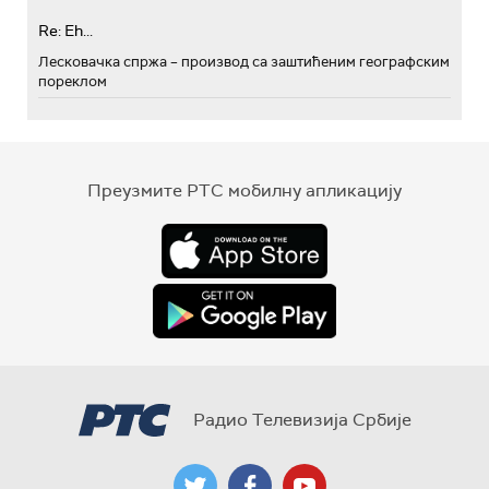
Re: Eh...
Лесковачка спржа – производ са заштићеним географским
пореклом
Преузмите РТС мобилну апликацију
Радио Телевизија Србије