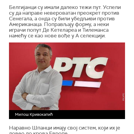
Белгијанци су имали далеко тежи пут. Успели
су да направе невероватан преокрет против
Сенегала, а онда су били убедљиви против
Американаца. Поправљају форму, а неки
играчи попут Де Кетелареа и Тилеманса
намећу се као нове вође у А селекцији.
Милош Кривокапић
Наравно Шпанци имају свој систем, који их је
довео до крова Европе.