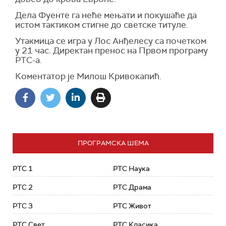
Дела Фуенте га неће мењати и покушаће да
истом тактиком стигне до светске титуле.
Утакмица се игра у Лос Анђелесу са почетком
у 21 час. Директан пренос на Првом програму
РТС-а.
Коментатор је Милош Кривокапић.
ПРОГРАМСКА ШЕМА
РТС 1
РТС Наука
РТС 2
РТС Драма
РТС 3
РТС Живот
РТС Свет
РТС Класика