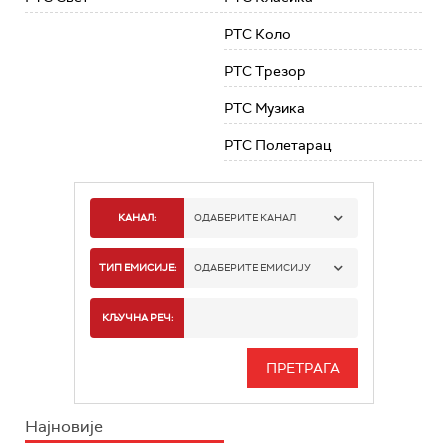
РТС Коло
РТС Трезор
РТС Музика
РТС Полетарац
КАНАЛ:
ОДАБЕРИТЕ КАНАЛ
РТС 1
ТИП ЕМИСИЈЕ:
ОДАБЕРИТЕ ЕМИСИЈУ
РТС 2
СПОРТ
КЉУЧНА РЕЧ:
РТС 3
СЕРИЈА
РТС СВЕТ
ИНФО
Најновије
РТС НАУКА
ФИЛМ