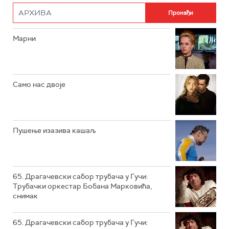
РТС ДРАМА
Марни
РТС ЖИВОТ
РТС КЛАСИКА
РТС КОЛО
Само нас двоје
РТС ТРЕЗОР
РТС МУЗИКА
Пушење изазива кашаљ
РТС ПОЛЕТАРАЦ
65. Драгачевски сабор трубача у Гучи:
Трубачки оркестар Бобана Марковића,
снимак
65. Драгачевски сабор трубача у Гучи: