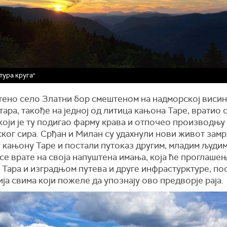
тура круга"
тено село Златни бор смештеном на надморској висин
ара, такође на једној од литица кањона Таре, вратио 
који је ту подигао фарму крава и отпочео производњу
ког сира. Срђан и Милан су удахнули нови живот зам
 кањону Таре и постали путоказ другим, младим људим
се врате на своја напуштена имања, која ће проглаше
Тара и изградњом путева и друге инфрастурктуре, по
ја свима који пожеле да упознају ово предворје раја.