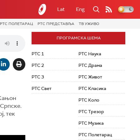
Lat
Eng
РТС ПОЛЕТАРАЦ
РТС ПРЕДСТАВЉА
ТВ УЖИВО
ПРОГРАМСКА ШЕМА
РТС 1
РТС Наука
РТС 2
РТС Драма
РТС 3
РТС Живот
РТС Свет
РТС Класика
 Кањон
РТС Коло
 Српске.
РТС Трезор
ј, тек
РТС Музика
РТС Полетарац