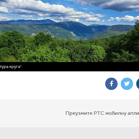
тура круга"
Преузмите РТС мобилну апли