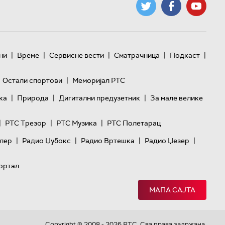
|
|
|
|
|
ни
Време
Сервисне вести
Сматрачница
Подкаст
|
Остали спортови
Меморијал РТС
|
|
|
ка
Природа
Дигитални предузетник
За мале велике
|
|
|
РТС Трезор
РТС Музика
РТС Полетарац
|
|
|
|
лер
Радио Џубокс
Радио Вртешка
Радио Џезер
ортал
МАПА САЈТА
Copyright © 2008 - 2026 РТС. Сва права задржана.