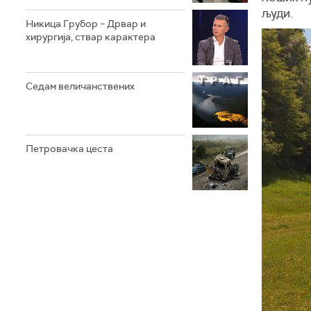
људи.
Никица Грубор – Дрвар и
хирургија, ствар карактера
Седам величанствених
Петровачка цеста