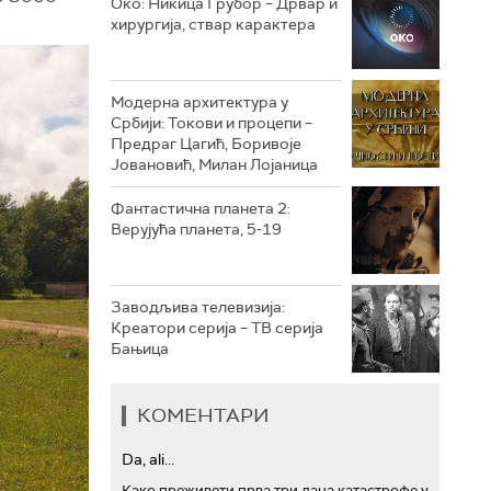
Око: Никица Грубор – Дрвар и
хирургија, ствар карактера
РТС ТРЕЗОР
РТС МУЗИКА
Модерна архитектура у
Србији: Токови и процепи –
РТС ПОЛЕТАРАЦ
Предраг Цагић, Боривоје
Јовановић, Милан Лојаница
Фантастична планета 2:
Верујућа планета, 5-19
Заводљива телевизија:
Креатори серија – ТВ серија
Бањица
КОМЕНТАРИ
Da, ali...
Како преживети прва три дана катастрофе у