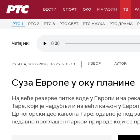
РТС
ВЕСТИ
СПОРТ
OKO
МАГАЗИН
ТВ
Р
РТС 1
РТС 2
РТС 3
РТС СВЕТ
РТС НАУКА
РТС ДРАМА
Р
Читај ми!
ИЗВОР:
АУТОР:
СУБОТА, 20.06.2026, 18:25 -> 15:13
Суза Европе у оку планине
Највеће резерве питке воде у Европи има река
Таре, који је најдубљи и највећи кањон у Европ
Црногорски део кањона Таре, одавно је под за
недавно проглашен парком природе који се пр