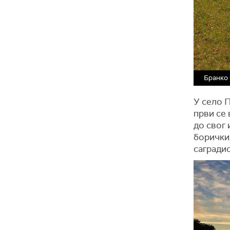
Бранко
У село 
први се 
до свог 
боричких
саградио