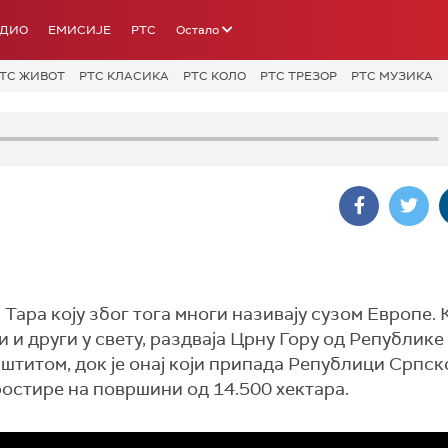
АДИО
ЕМИСИЈЕ
РТС
Остало
ТС ЖИВОТ
РТС КЛАСИКА
РТС КОЛО
РТС ТРЕЗОР
РТС МУЗИКА
 Тара коју због тога многи називају сузом Европе.
и и други у свету, раздваја Црну Гору од Републике
штитом, док је онај који припада Републици Српско
остире на површини од 14.500 хектара.