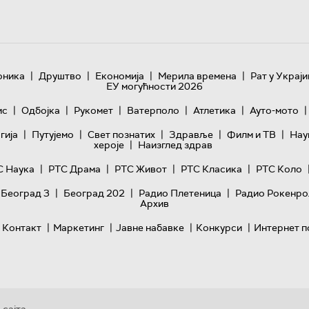
|
|
|
|
оника
Друштво
Економија
Мерила времена
Рат у Украји
ЕУ могућности 2026
|
|
|
|
|
|
ис
Одбојка
Рукомет
Ватерполо
Атлетика
Ауто-мото
|
|
|
|
|
гијa
Путујемо
Свет познатих
Здравље
Филм и ТВ
Нау
|
хероје
Наизглед здрав
|
|
|
|
С Наука
РТС Драма
РТС Живот
РТС Класика
РТС Коло
|
|
|
 Београд 3
Београд 202
Радио Плетеница
Радио Рокенро
Архив
|
|
|
|
Контакт
Маркетинг
Јавне набавке
Конкурси
Интернет п
 сајта