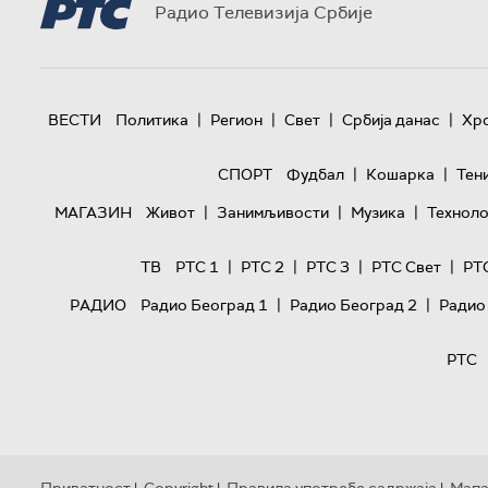
Радио Телевизија Србије
|
|
|
|
ВЕСТИ
Политика
Регион
Свет
Србија данас
Хр
|
|
СПОРТ
Фудбал
Кошарка
Тен
|
|
|
МАГАЗИН
Живот
Занимљивости
Музика
Техноло
|
|
|
|
ТВ
РТС 1
РТС 2
РТС 3
РТС Свет
РТ
|
|
РАДИО
Радио Београд 1
Радио Београд 2
Радио
РТС
Приватност
Copyright
Правила употребе садржаја
Мапа