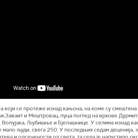
а који се протеже изнад кањона, на коме су смештена
и,Заваит и Мештровац, пуца поглед на врхове Дурмит
, Волујака, Љубишње и Бјелашнице. У селима изнад к
е мало људи, свега 250. У последњих седам деценија, 
тева и одсечености од света, та села је напустило о