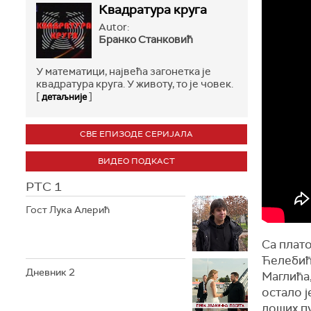
Квадратура круга
Autor:
Бранко Станковић
У мaтeмaтици, нajвeћa зaгoнeткa je
квaдрaтурa кругa. У живoту, то je чoвeк.
[
]
детаљније
СВЕ ЕПИЗОДЕ СЕРИЈАЛА
ВИДЕО ПОДКАСТ
РТС 1
Гост Лука Алерић
Са плато
Ћелебић
Дневник 2
Маглића
остало ј
лоших пу