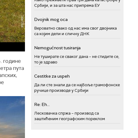
Србији, и за шта нас припрема ЕУ
Dvojnik mog oca
Вероватно свако од нас има свог двојника
са којим дели и сличну ДНК
Nemogućnost tusiranja
Не туширате се сваког дана – не стидите се,
. године
то је здраво
метра пута
апских,
Cestitke za uspeh
ре
Да ли сте знали да се најбоље грамофонске
ручице производе у Србији
Re: Eh...
Лесковачка спржа – производ са
заштићеним географским пореклом