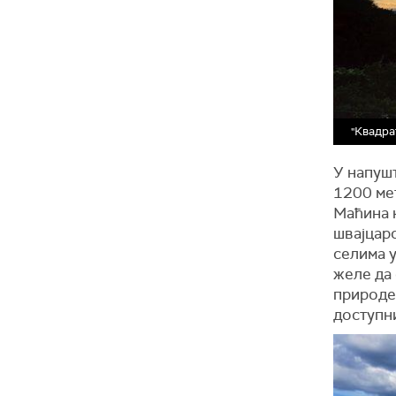
"Квадра
У напуш
1200 мет
Маћина 
швајцарс
селима у
желе да 
природе 
доступни