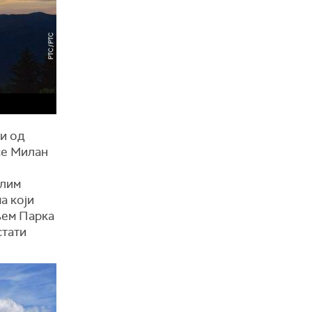
и од
се Милан
рлим
а који
њем Парка
стати