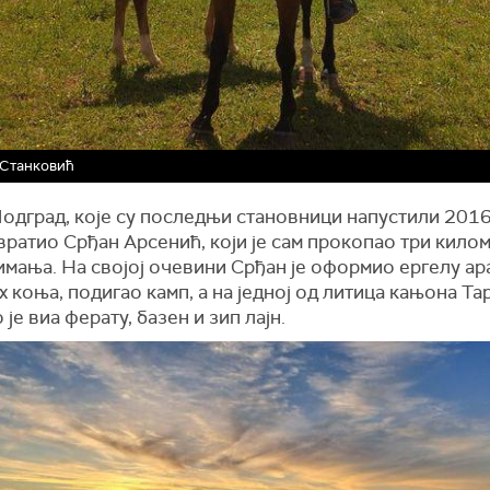
 Станковић
Подград, које су последњи становници напустили 2016
вратио Срђан Арсенић, који је сам прокопао три кило
имања. На својој очевини Срђан је оформио ергелу ар
 коња, подигао камп, а на једној од литица кањона Та
 је виа ферату, базен и зип лајн.