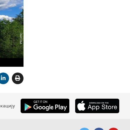
кацију