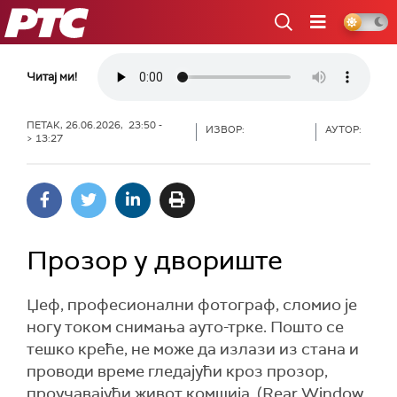
РТС
Читај ми!
ПЕТАК, 26.06.2026, 23:50 -
ИЗВОР:
АУТОР:
> 13:27
Прозор у двориште
Џеф, професионални фотограф, сломио је
ногу током снимања ауто-трке. Пошто се
тешко креће, не може да излази из стана и
проводи време гледајући кроз прозор,
проучавајући живот комшија. (Rear Window,