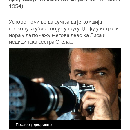
1954)
Ускоро почиње да сумња да је комшија
прекопута убио своју супругу. Џефу у истрази
морају да помажу његова девојка Лиса и
медицинска сестра Стела...
"Прозор у двориште"