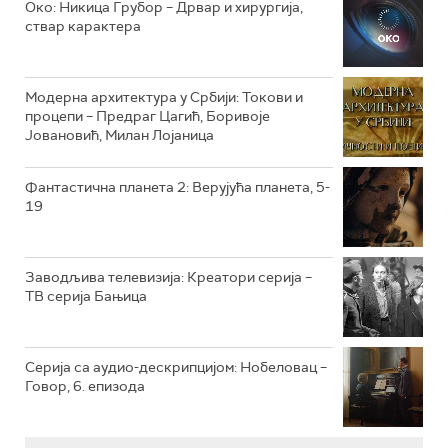
Око: Никица Грубор – Дрвар и хирургија,
РТС ЖИВОТ
ствар карактера
РТС КЛАСИКА
РТС КОЛО
Модерна архитектура у Србији: Токови и
процепи – Предраг Цагић, Боривоје
Јовановић, Милан Лојаница
РТС ТРЕЗОР
РТС МУЗИКА
Фантастична планета 2: Верујућа планета, 5-
19
РТС ПОЛЕТАРАЦ
Заводљива телевизија: Креатори серија –
ТВ серија Бањица
Серија са аудио-дескрипцијом: Нобеловац –
Говор, 6. епизода