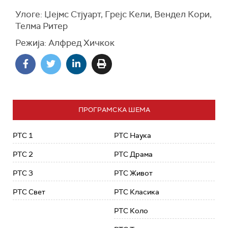
Улоге: Џејмс Стјуарт, Грејс Кели, Вендел Кори,
Телма Ритер
Режија: Алфред Хичкок
ПРОГРАМСКА ШЕМА
РТС 1
РТС Наука
РТС 2
РТС Драма
РТС 3
РТС Живот
РТС Свет
РТС Класика
РТС Коло