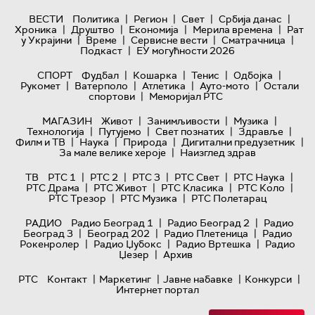
|
|
|
|
ВЕСТИ
Политика
Регион
Свет
Србија данас
|
|
|
|
Хроника
Друштво
Економија
Мерила времена
Рат
|
|
|
|
у Украјини
Време
Сервисне вести
Сматрачница
|
Подкаст
ЕУ могућности 2026
|
|
|
|
СПОРТ
Фудбал
Кошарка
Тенис
Одбојка
|
|
|
|
Рукомет
Ватерполо
Атлетика
Ауто-мото
Остали
|
спортови
Меморијал РТС
|
|
|
МАГАЗИН
Живот
Занимљивости
Музика
|
|
|
|
Технологијa
Путујемо
Свет познатих
Здравље
|
|
|
|
Филм и ТВ
Наука
Природа
Дигитални предузетник
|
За мале велике хероје
Наизглед здрав
|
|
|
|
|
ТВ
РТС 1
РТС 2
РТС 3
РТС Свет
РТС Наука
|
|
|
|
РТС Драма
РТС Живот
РТС Класика
РТС Коло
|
|
РТС Трезор
РТС Музика
РТС Полетарац
|
|
РАДИО
Радио Београд 1
Радио Београд 2
Радио
|
|
|
Београд 3
Београд 202
Радио Плетеница
Радио
|
|
|
Рокенролер
Радио Џубокс
Радио Вртешка
Радио
|
Џезер
Архив
|
|
|
|
РТС
Контакт
Маркетинг
Јавне набавке
Конкурси
Интернет портал