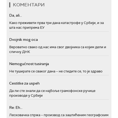
КОМЕНТАРИ
Da, ali...
Како преживети прва три дана катастрофе у Србији, и за
шта нас припрема ЕУ
Dvojnik mog oca
Вероватно свако од нас има свог двојника са којим дели и
сличну ДНК
Nemogućnost tusiranja
Не туширате се сваког дана – не стидите се, то је здраво
Cestitke za uspeh
Да ли сте знали да се најбоље грамофонске ручице
производе у Србији
Re: Eh...
Лесковачка спржа – производ са заштићеним географским