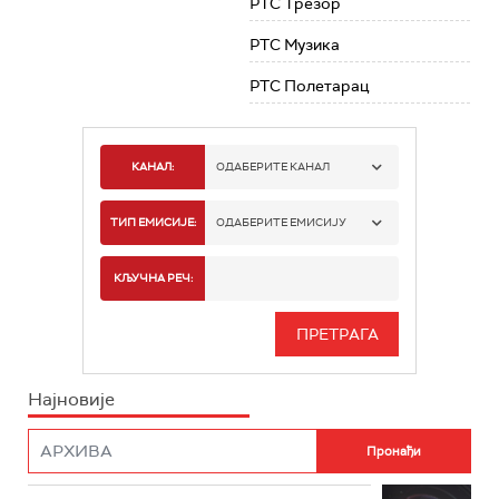
РТС Трезор
РТС Музика
РТС Полетарац
КАНАЛ:
ОДАБЕРИТЕ КАНАЛ
РТС 1
ТИП ЕМИСИЈЕ:
ОДАБЕРИТЕ ЕМИСИЈУ
РТС 2
СПОРТ
КЉУЧНА РЕЧ:
РТС 3
СЕРИЈА
РТС СВЕТ
ИНФО
Најновије
РТС НАУКА
ФИЛМ
РТС ДРАМА