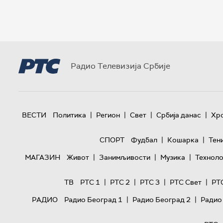
Радио Телевизија Србије
|
|
|
|
ВЕСТИ
Политика
Регион
Свет
Србија данас
Хр
|
|
СПОРТ
Фудбал
Кошарка
Тен
|
|
|
МАГАЗИН
Живот
Занимљивости
Музика
Техноло
|
|
|
|
ТВ
РТС 1
РТС 2
РТС 3
РТС Свет
РТ
|
|
РАДИО
Радио Београд 1
Радио Београд 2
Радио