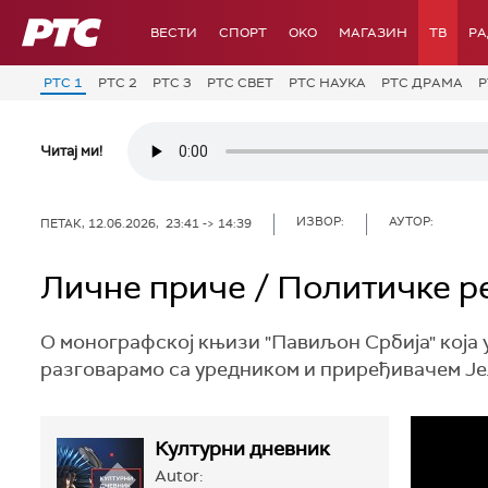
РТС
ВЕСТИ
СПОРТ
OKO
МАГАЗИН
ТВ
Р
РТС 1
РТС 2
РТС 3
РТС СВЕТ
РТС НАУКА
РТС ДРАМА
Р
Читај ми!
ИЗВОР:
АУТОР:
ПЕТАК, 12.06.2026, 23:41 -> 14:39
Личне приче / Политичке р
О монографској књизи "Павиљон Србија" која 
разговарамо са уредником и приређивачем Је
Културни дневник
Autor: