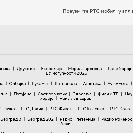
Преузмите РТС мобилну апли
|
|
|
|
оника
Друштво
Економија
Мерила времена
Рат у Украји
ЕУ могућности 2026
|
|
|
|
|
|
ис
Одбојка
Рукомет
Ватерполо
Атлетика
Ауто-мото
|
|
|
|
|
гијa
Путујемо
Свет познатих
Здравље
Филм и ТВ
Нау
|
хероје
Наизглед здрав
|
|
|
|
С Наука
РТС Драма
РТС Живот
РТС Класика
РТС Коло
|
|
|
 Београд 3
Београд 202
Радио Плетеница
Радио Рокенро
Архив