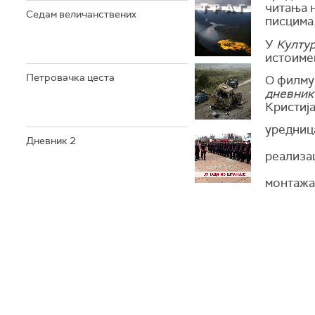
читања 
Седам величанствених
писцима
У
Култу
истоиме
Петровачка цеста
О филму 
дневник
Кристиј
уредниц
Дневник 2
реализа
монтажа