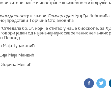
нови хитови наше и иностране књижевности и дружењ
.
рном дневнику
о књизи
Семпер идем
Ђорђа Лебовића 
ној представи Горчина Стојановића.
"Огледала бр. 3", који је стигао у наше биоскопе, за
Ку
говори један од најзначајнијих савремених немачких 
ан Пецолд.
а Маја Туцаковић
ција Маја Мандић
 Зорица Нешић