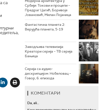
Модерна архитектура у
а са
Србији: Токови и процепи –
Предраг Цагић, Боривоје
РТС ТРЕЗОР
Јовановић, Милан Лојаница
и
РТС МУЗИКА
Фантастична планета 2:
лтурни
Верујућа планета, 5-19
РТС ПОЛЕТАРАЦ
редитеља,
Заводљива телевизија:
Креатори серија – ТВ серија
Бањица
Серија са аудио-
дескрипцијом: Нобеловац –
Говор, 6. епизода
КОМЕНТАРИ
Da, ali...
Како преживети прва три дана катастрофе у