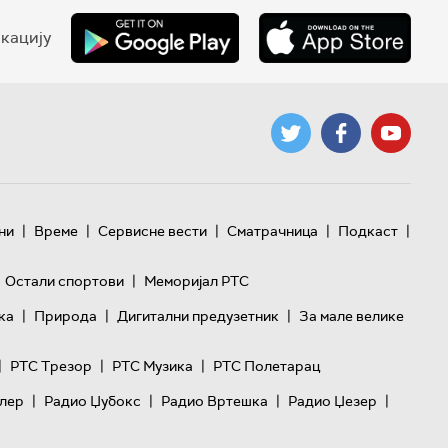
кацију
|
|
|
|
|
ни
Време
Сервисне вести
Сматрачница
Подкаст
|
Остали спортови
Меморијал РТС
|
|
|
ка
Природа
Дигитални предузетник
За мале велике
|
|
|
РТС Трезор
РТС Музика
РТС Полетарац
|
|
|
|
лер
Радио Џубокс
Радио Вртешка
Радио Џезер