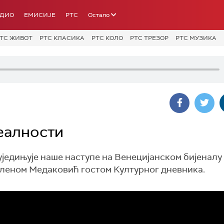
АДИО
ЕМИСИЈЕ
РТС
Остало
ТС ЖИВОТ
РТС КЛАСИКА
РТС КОЛО
РТС ТРЕЗОР
РТС МУЗИКА
еалности
уједињује наше наступе на Венецијанском бијеналу
леном Медаковић гостом Културног дневника.