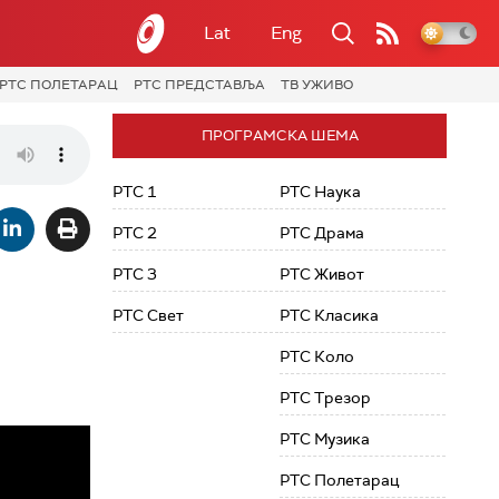
Lat
Eng
РТС ПОЛЕТАРАЦ
РТС ПРЕДСТАВЉА
ТВ УЖИВО
ПРОГРАМСКА ШЕМА
РТС 1
РТС Наука
РТС 2
РТС Драма
РТС 3
РТС Живот
РТС Свет
РТС Класика
РТС Коло
РТС Трезор
РТС Музика
РТС Полетарац