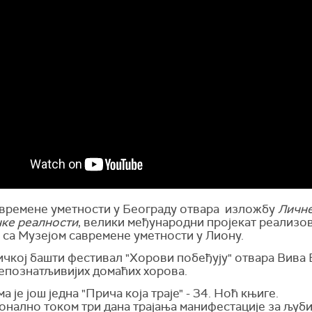
авремене уметности у Београду отвара изложбу
Личне
ке реалности
, велики међународни пројекат реализов
 са Музејом савремене уметности у Лиону.
чкој башти фестивал "Хорови побеђују" отвара Вива В
репознатљивијих домаћих хорова.
а је још једна "Прича која траје" - 34. Ноћ књиге.
онално током три дана трајања манифестације за љуб