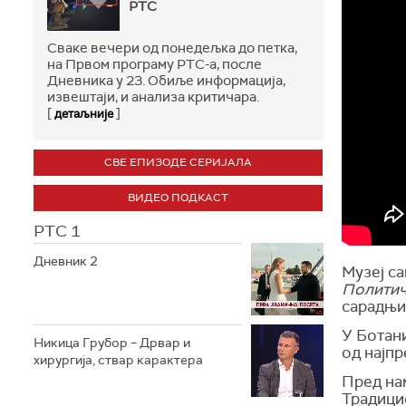
РТС
Сваке вечери од понедељка до петка,
на Првом програму РТС-а, после
Дневника у 23. Обиље информација,
извештаји, и анализа критичара.
[
]
детаљније
СВЕ ЕПИЗОДЕ СЕРИЈАЛА
ВИДЕО ПОДКАСТ
РТС 1
Дневник 2
Музеј с
Политич
сарадњи
У Ботани
Никица Грубор – Дрвар и
од најп
хирургија, ствар карактера
Пред нам
Традици