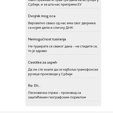
Србији, и за шта нас припрема ЕУ
Dvojnik mog oca
Вероватно свако од нас има свог двојника
са којим дели и сличну ДНК
Nemogućnost tusiranja
Не туширате се сваког дана – не стидите се,
то је здраво
Cestitke za uspeh
Да ли сте знали да се најбоље грамофонске
ручице производе у Србији
Re: Eh...
Лесковачка спржа – производ са
заштићеним географским пореклом