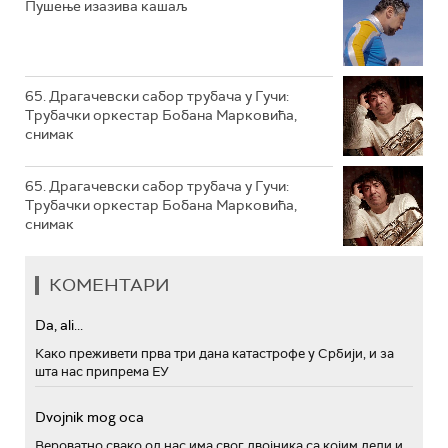
Пушење изазива кашаљ
РТС ПОЛЕТАРАЦ
65. Драгачевски сабор трубача у Гучи:
Трубачки оркестар Бобана Марковића,
снимак
65. Драгачевски сабор трубача у Гучи:
Трубачки оркестар Бобана Марковића,
снимак
КОМЕНТАРИ
Da, ali...
Како преживети прва три дана катастрофе у Србији, и за
шта нас припрема ЕУ
Dvojnik mog oca
Вероватно свако од нас има свог двојника са којим дели и