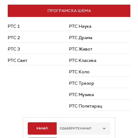
ПРОГРАМСКА ШЕМА
РТС 1
РТС Наука
РТС 2
РТС Драма
РТС 3
РТС Живот
РТС Свет
РТС Класика
РТС Коло
РТС Трезор
РТС Музика
РТС Полетарац
КАНАЛ:
ОДАБЕРИТЕ КАНАЛ