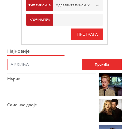
РТС 1
ТИП ЕМИСИЈЕ:
ОДАБЕРИТЕ ЕМИСИЈУ
РТС 2
СПОРТ
КЉУЧНА РЕЧ:
РТС 3
СЕРИЈА
РТС СВЕТ
ИНФО
Најновије
РТС НАУКА
ФИЛМ
РТС ДРАМА
Марни
РТС ЖИВОТ
РТС КЛАСИКА
РТС КОЛО
Само нас двоје
РТС ТРЕЗОР
РТС МУЗИКА