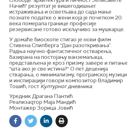
слободе: архитектура и личност Јелисавете
Начић" резултат је вишегодишњег
истраживања и осветљава до сада мање
познате податке о жени која је почетком 20.
века померала границе професије
резервисане готово искључиво за мушкарце.
У домаће биоскопе стигао је нови филм
Стивена Спилберга "Дан разоткривања”.
Радња научно-фантастичног остварења,
базирана на постојању ванземаљаца,
представљена је кроз призму завере и питање
"шта ако је све истина?" О пет деценија
стварања, о минимализму, програмској музици
и инспирацији говори композитор Владимир
Тошић, гост
Културног дневника
.
Уредник Драгана Пантић
Реализаqтор Маја Мандић
Монтажер Зорица Јовић