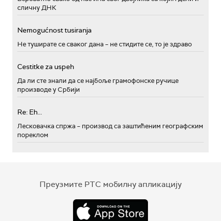
сличну ДНК
Nemogućnost tusiranja
Не туширате се сваког дана – не стидите се, то је здраво
Cestitke za uspeh
Да ли сте знали да се најбоље грамофонске ручице
производе у Србији
Re: Eh...
Лесковачка спржа – производ са заштићеним географским
пореклом
Преузмите РТС мобилну апликацију