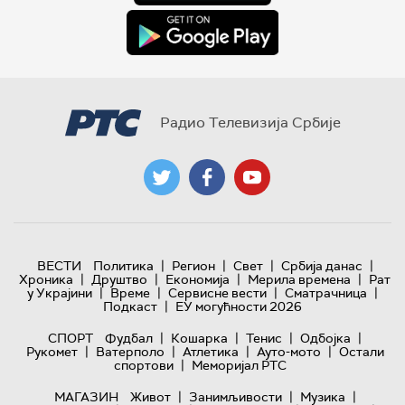
Радио Телевизија Србије
|
|
|
|
ВЕСТИ
Политика
Регион
Свет
Србија данас
|
|
|
|
Хроника
Друштво
Економија
Мерила времена
Рат
|
|
|
|
у Украјини
Време
Сервисне вести
Сматрачница
|
Подкаст
ЕУ могућности 2026
|
|
|
|
СПОРТ
Фудбал
Кошарка
Тенис
Одбојка
|
|
|
|
Рукомет
Ватерполо
Атлетика
Ауто-мото
Остали
|
спортови
Меморијал РТС
|
|
|
МАГАЗИН
Живот
Занимљивости
Музика