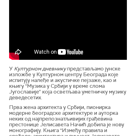
У
Културном дневнику
представљамо јунске
изложбе у Културном центру Београда које
испитују налеђе и акустичке пејзаже, као и
књигу "Музика у Србији у време слома
Југославије“ која осветљава уметничку музику
деведесетих.
Прва жена архитекта у Србији, пионирка
модерне београдске архитектуре и ауторка
неких од најпрепознатљивијих грађевина
престонице Јелисавета Начић добила је нову
монографију. Књига "Између правила и