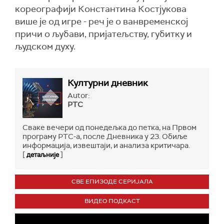
кореографији Константина Костјукова
више је од игре - реч је о ванвременској
причи о љубави, пријатељству, губитку и
људском духу.
Културни дневник
Autor:
РТС
Сваке вечери од понедељка до петка, на Првом
програму РТС-а, после Дневника у 23. Обиље
информација, извештаји, и анализа критичара.
[
]
детаљније
СВЕ ЕПИЗОДЕ СЕРИЈАЛА
ВИДЕО ПОДКАСТ