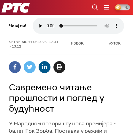
РТС
Читај ми!
ЧЕТВРТАК, 11.06.2026, 23:41 -
ИЗВОР:
АУТОР:
> 13:12
Савремено читање
прошлости и поглед у
будућност
У Народном позоришту нова премијера -
балет Грк Зорба. Поставка у режији и