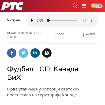
РТС
Читај ми!
ПЕТАК, 12.06.2026, 20:50 -
ИЗВОР:
АУТОР:
> 13:43
Фудбал - СП: Канада -
БиХ
Прва утакмица у историји светских
првенставa на територији Канаде.