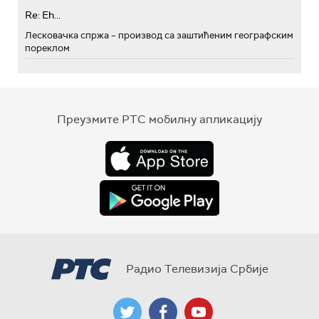
Re: Eh...
Лесковачка спржа – производ са заштићеним географским
пореклом
Преузмите РТС мобилну апликацију
Радио Телевизија Србије