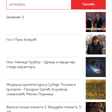
РТС ДРАМА
Дневник 2
РТС ЖИВОТ
РТС КЛАСИКА
РТС КОЛО
Гост Лука Алерић
РТС ТРЕЗОР
РТС МУЗИКА
Око: Никица Грубор – Дрвар и хирургија,
ствар карактера
РТС ПОЛЕТАРАЦ
Модерна архитектура у Србији: Токови и
процепи – Предраг Цагић, Боривоје
Јовановић, Милан Лојаница
Фантастична планета 2: Верујућа планета, 5-
19