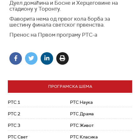
Дуел домаћина и Босне и Херцеговине на
стадиону у Торонту.
Фаворита нема од првог кола борба за
шестину финала светског првенства.
Пренос на Првом програму РТС-а
ПРОГРАМСКА ШЕМА
РТС 1
РТС Наука
РТС 2
РТС Драма
РТС 3
РТС Живот
РТС Свет
РТС Класика