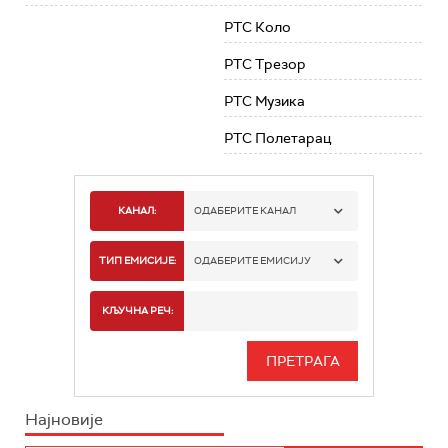
РТС Коло
РТС Трезор
РТС Музика
РТС Полетарац
КАНАЛ:
ОДАБЕРИТЕ КАНАЛ
РТС 1
ТИП ЕМИСИЈЕ:
ОДАБЕРИТЕ ЕМИСИЈУ
РТС 2
СПОРТ
КЉУЧНА РЕЧ:
РТС 3
СЕРИЈА
РТС СВЕТ
ИНФО
Најновије
РТС НАУКА
ФИЛМ