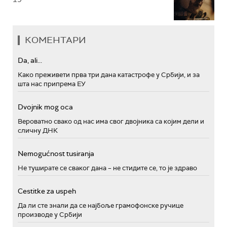
КОМЕНТАРИ
Da, ali...
Како преживети прва три дана катастрофе у Србији, и за
шта нас припрема ЕУ
Dvojnik mog oca
Вероватно свако од нас има свог двојника са којим дели и
сличну ДНК
Nemogućnost tusiranja
Не туширате се сваког дана – не стидите се, то је здраво
Cestitke za uspeh
Да ли сте знали да се најбоље грамофонске ручице
производе у Србији