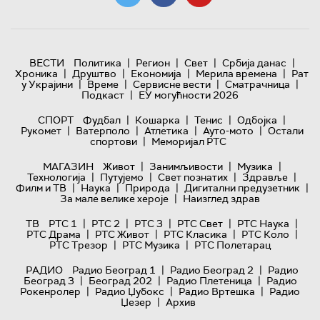
|
|
|
|
ВЕСТИ
Политика
Регион
Свет
Србија данас
|
|
|
|
Хроника
Друштво
Економија
Мерила времена
Рат
|
|
|
|
у Украјини
Време
Сервисне вести
Сматрачница
|
Подкаст
ЕУ могућности 2026
|
|
|
|
СПОРТ
Фудбал
Кошарка
Тенис
Одбојка
|
|
|
|
Рукомет
Ватерполо
Атлетика
Ауто-мото
Остали
|
спортови
Меморијал РТС
|
|
|
МАГАЗИН
Живот
Занимљивости
Музика
|
|
|
|
Технологијa
Путујемо
Свет познатих
Здравље
|
|
|
|
Филм и ТВ
Наука
Природа
Дигитални предузетник
|
За мале велике хероје
Наизглед здрав
|
|
|
|
|
ТВ
РТС 1
РТС 2
РТС 3
РТС Свет
РТС Наука
|
|
|
|
РТС Драма
РТС Живот
РТС Класика
РТС Коло
|
|
РТС Трезор
РТС Музика
РТС Полетарац
|
|
РАДИО
Радио Београд 1
Радио Београд 2
Радио
|
|
|
Београд 3
Београд 202
Радио Плетеница
Радио
|
|
|
Рокенролер
Радио Џубокс
Радио Вртешка
Радио
|
Џезер
Архив