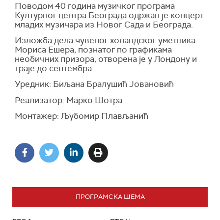
Поводом 40 година музичког програма
Културног центра Београда одржан је концерт
младих музичара из Новог Сада и Београда.
Изложба дела чувеног холандског уметника
Мориса Ешера, познатог по графикама
необичних призора, отворена је у Лондону и
траје до септембра.
Уредник: Биљана Бралушић Јовановић
Реализатор: Марко Шотра
Монтажер: Љубомир Плављанић
ПРОГРАМСКА ШЕМА