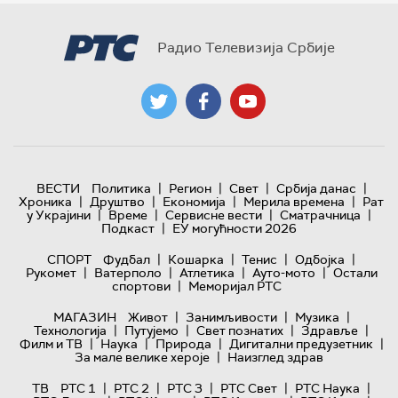
Радио Телевизија Србије
|
|
|
|
ВЕСТИ
Политика
Регион
Свет
Србија данас
|
|
|
|
Хроника
Друштво
Економија
Мерила времена
Рат
|
|
|
|
у Украјини
Време
Сервисне вести
Сматрачница
|
Подкаст
ЕУ могућности 2026
|
|
|
|
СПОРТ
Фудбал
Кошарка
Тенис
Одбојка
|
|
|
|
Рукомет
Ватерполо
Атлетика
Ауто-мото
Остали
|
спортови
Меморијал РТС
|
|
|
МАГАЗИН
Живот
Занимљивости
Музика
|
|
|
|
Технологијa
Путујемо
Свет познатих
Здравље
|
|
|
|
Филм и ТВ
Наука
Природа
Дигитални предузетник
|
За мале велике хероје
Наизглед здрав
|
|
|
|
|
ТВ
РТС 1
РТС 2
РТС 3
РТС Свет
РТС Наука