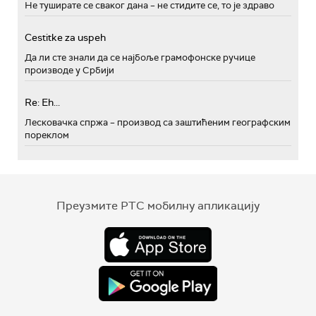
Не туширате се сваког дана – не стидите се, то је здраво
Cestitke za uspeh
Да ли сте знали да се најбоље грамофонске ручице
производе у Србији
Re: Eh...
Лесковачка спржа – производ са заштићеним географским
пореклом
Преузмите РТС мобилну апликацију