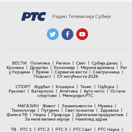
Радио Телевизија Србије
|
|
|
|
ВЕСТИ
Политика
Регион
Свет
Србија данас
|
|
|
|
Хроника
Друштво
Економија
Мерила времена
Рат
|
|
|
|
у Украјини
Време
Сервисне вести
Сматрачница
|
Подкаст
ЕУ могућности 2026
|
|
|
|
СПОРТ
Фудбал
Кошарка
Тенис
Одбојка
|
|
|
|
Рукомет
Ватерполо
Атлетика
Ауто-мото
Остали
|
спортови
Меморијал РТС
|
|
|
МАГАЗИН
Живот
Занимљивости
Музика
|
|
|
|
Технологијa
Путујемо
Свет познатих
Здравље
|
|
|
|
Филм и ТВ
Наука
Природа
Дигитални предузетник
|
За мале велике хероје
Наизглед здрав
|
|
|
|
|
ТВ
РТС 1
РТС 2
РТС 3
РТС Свет
РТС Наука