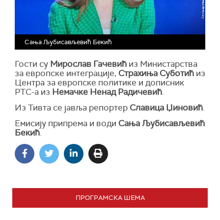
Сања Љубисављевић Бекић
Гости су
Мирослав Гачевић
из Министарства
за европске интеграције,
Страхиња Суботић
из
Центра за европске политике и дописник
РТС-а из
Немачке Ненад Радичевић
.
Из Тивта се јавља репортер
Славица Џиновић
.
Емисију припрема и води
Сања Љубисављевић
Бекић
.
ПРОГРАМСКА ШЕМА