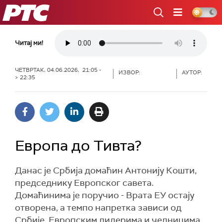
РТС
Читај ми!
ЧЕТВРТАК, 04.06.2026, 21:05 -
ИЗВОР:
АУТОР:
> 22:35
Европа до Тивта?
Данас је Србија домаћин Антонију Кошти,
председнику Европског савета.
Домаћинима је поручио - Врата ЕУ остају
отворена, а темпо напретка зависи од
Србије. Европским лидерима и челницима