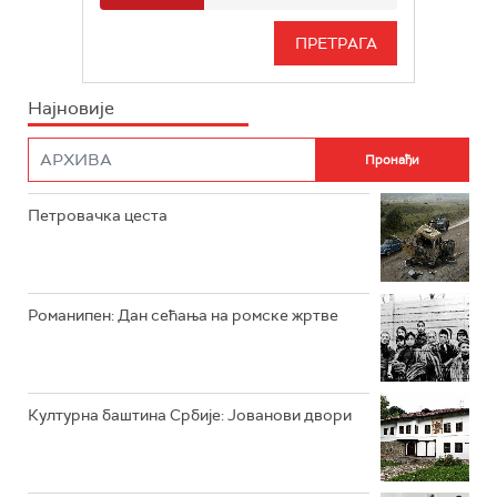
РТС 3
СЕРИЈА
РТС СВЕТ
ИНФО
Најновије
РТС НАУКА
ФИЛМ
РТС ДРАМА
Петровачка цеста
РТС ЖИВОТ
РТС КЛАСИКА
РТС КОЛО
Романипен: Дан сећања на ромске жртве
РТС ТРЕЗОР
РТС МУЗИКА
Културна баштина Србије: Јованови двори
РТС ПОЛЕТАРАЦ