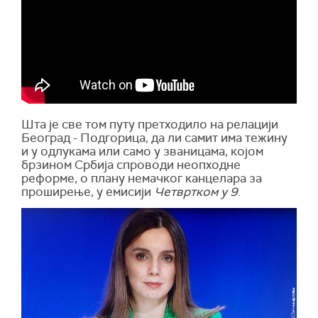
Шта је све том путу претходило на релацији
Београд - Подгорица, да ли самит има тежину
и у одлукама или само у званицама, којом
брзином Србија спроводи неопходне
реформе, о плану немачког канцелара за
проширење, у емисији
Четвртком у 9
.