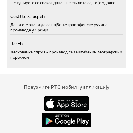
Не туширате се сваког дана – не стидите се, то је здраво
Cestitke za uspeh
Да ли сте знали да се најбоље грамофонске ручице
производе у Србији
Re: Eh...
Лесковачка спржа – производ са заштићеним географским
пореклом
Преузмите РТС мобилну апликацију