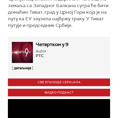
земаља са Западног Балкана сутра ће бити
домаћин Тиват, град у Црној Гори која је на
путу ка ЕУ заузела најбржу траку. У Тиват
путује и председник Србије.
Четвртком у 9
Autor:
РТС
[
]
детаљније
СВЕ ЕПИЗОДЕ СЕРИЈАЛА
ВИДЕО ПОДКАСТ