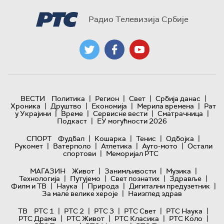
Радио Телевизија Србије
|
|
|
|
ВЕСТИ
Политика
Регион
Свет
Србија данас
|
|
|
|
Хроника
Друштво
Економија
Мерила времена
Рат
|
|
|
|
у Украјини
Време
Сервисне вести
Сматрачница
|
Подкаст
ЕУ могућности 2026
|
|
|
|
СПОРТ
Фудбал
Кошарка
Тенис
Одбојка
|
|
|
|
Рукомет
Ватерполо
Атлетика
Ауто-мото
Остали
|
спортови
Меморијал РТС
|
|
|
МАГАЗИН
Живот
Занимљивости
Музика
|
|
|
|
Технологијa
Путујемо
Свет познатих
Здравље
|
|
|
|
Филм и ТВ
Наука
Природа
Дигитални предузетник
|
За мале велике хероје
Наизглед здрав
|
|
|
|
|
ТВ
РТС 1
РТС 2
РТС 3
РТС Свет
РТС Наука
|
|
|
|
РТС Драма
РТС Живот
РТС Класика
РТС Коло