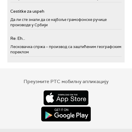
Cestitke za uspeh
Да ли сте знали да се најбоље грамофонске ручице
производе у Србији
Re: Eh...
Лесковачка спржа – производ са заштићеним географским
пореклом
Преузмите РТС мобилну апликацију