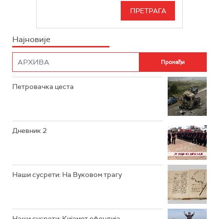
РТС 3
СЕРИЈА
РТС СВЕТ
ИНФО
Најновије
РТС НАУКА
ФИЛМ
РТС ДРАМА
Петровачка цеста
РТС ЖИВОТ
РТС КЛАСИКА
РТС КОЛО
Дневник 2
РТС ТРЕЗОР
РТС МУЗИКА
Наши сусрети: На Вуковом трагу
РТС ПОЛЕТАРАЦ
Наши сусрети: Кијамет ефендија