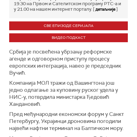
19.30 на Првом и Сателитском програму РТС-а и
у 21.00 на нашем интернет порталу. [
]
детаљније
СВЕ ЕПИЗОДЕ СЕРИЈАЛА
ВИДЕО ПОДКАСТ
Србија је посвећена убрзању реформске
агенде и одговорном приступу процесу
европских интеграција, навео је председник
Вучић.
Компанија МОЛ тражи од Вашингтона још
једно одлагање за куповину руског удела у
НИС-у, потврдила министарка Ђедовић
Хандановић.
Пред међународни економски форум у Санкт
Петербургу, Украјинци дроновима погодили
највећи нафтни терминал на Балтичком мору.