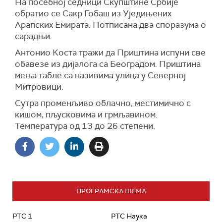
На посебној седници Скупштине Србије
обратио се Сакр Гобаш из Уједињених
Арапских Емирата. Потписана два споразума о
сарадњи.
Антонио Коста тражи да Приштина испуни све
обавезе из дијалога са Београдом. Приштина
мења табле са називима улица у Северној
Митровици.
Сутра променљиво облачно, местимично с
кишом, пљусковима и грмљавином.
Температура од 13 до 26 степени.
ПРОГРАМСКА ШЕМА
РТС 1
РТС Наука