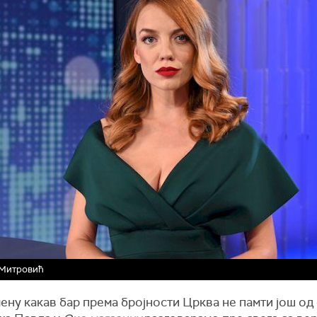
 Митровић
ну какав бар према бројности Црква не памти још од