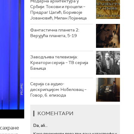
Модерна архитектура у
Србији: Токови и процепи –
Предраг Цагић, Боривоје
РТС ТРЕЗОР
Јовановић, Милан Лојаница
РТС МУЗИКА
Фантастична планета 2:
Верујућа планета, 5-19
РТС ПОЛЕТАРАЦ
Заводљива телевизија:
Креатори серија – ТВ серија
Бањица
Серија са аудио-
дескрипцијом: Нобеловац –
Говор, 6. епизода
КОМЕНТАРИ
Da, ali...
 сахране
Како преживети прва три дана катастрофе у