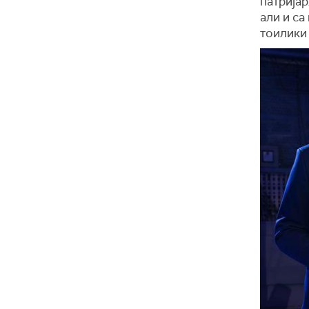
патрија
али и са
тоилики