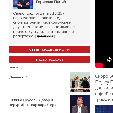
Горислав Папић
Сваког радног дана у 18:25 -
најактуелније политичке,
спољнополитичке, економске и
друштвене теме. Најзанимљивије
приче о култури, најатрактивније
репортаже. [
]
детаљније
СВЕ ЕПИЗОДЕ СЕРИЈАЛА
ВИДЕО ПОДКАСТ
РТС 1
Скоро 50
Дневник 2
Појасу 
дана или
највеће
траку, к
Никица Грубор – Дрвар и
хирургија, ствар карактера