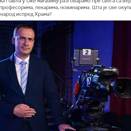
рха Павла у
Око магазину
разговарамо пре свега са ве
 професорима, лекарима, новинарима. Шта је све окуп
 народ испред Храма?