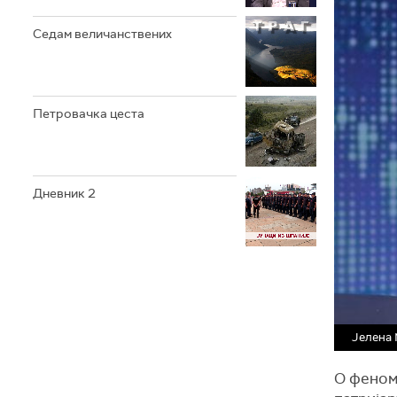
Седам величанствених
Петровачка цеста
Дневник 2
Јелена
О феноме