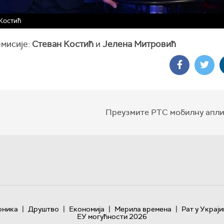
Костић
емисије:
Стеван Костић
и
Јелена Митровић
Преузмите РТС мобилну апли
|
|
|
|
оника
Друштво
Економија
Мерила времена
Рат у Украји
ЕУ могућности 2026