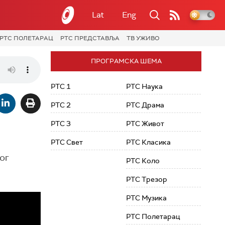
Lat
Eng
РТС ПОЛЕТАРАЦ
РТС ПРЕДСТАВЉА
ТВ УЖИВО
ПРОГРАМСКА ШЕМА
РТС 1
РТС Наука
РТС 2
РТС Драма
РТС 3
РТС Живот
РТС Свет
РТС Класика
ог
РТС Коло
РТС Трезор
РТС Музика
РТС Полетарац