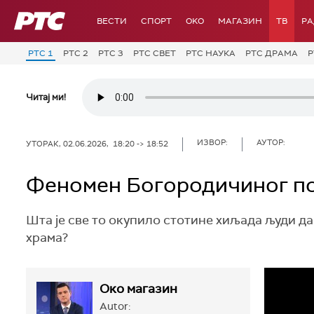
РТС
ВЕСТИ
СПОРТ
OKO
МАГАЗИН
ТВ
Р
РТС 1
РТС 2
РТС 3
РТС СВЕТ
РТС НАУКА
РТС ДРАМА
Р
Читај ми!
ИЗВОР:
АУТОР:
УТОРАК, 02.06.2026, 18:20 -> 18:52
Феномен Богородичиног по
Шта је све то окупило стотине хиљада људи да
храма?
Око магазин
Autor: