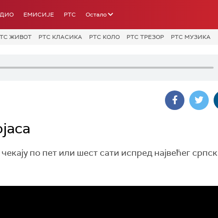
АДИО
ЕМИСИЈЕ
РТС
Остало
ТС ЖИВОТ
РТС КЛАСИКА
РТС КОЛО
РТС ТРЕЗОР
РТС МУЗИКА
јаса
 чекају по пет или шест сати испред највећег српск