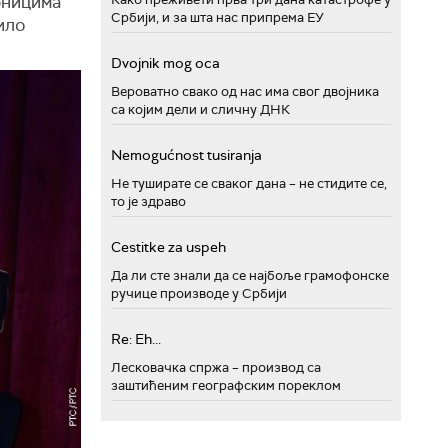
рницима
Србији, и за шта нас припрема ЕУ
ило
Dvojnik mog oca
Вероватно свако од нас има свог двојника
са којим дели и сличну ДНК
Nemogućnost tusiranja
Не туширате се сваког дана – не стидите се,
то је здраво
Cestitke za uspeh
Да ли сте знали да се најбоље грамофонске
ручице производе у Србији
Re: Eh...
Лесковачка спржа – производ са
заштићеним географским пореклом