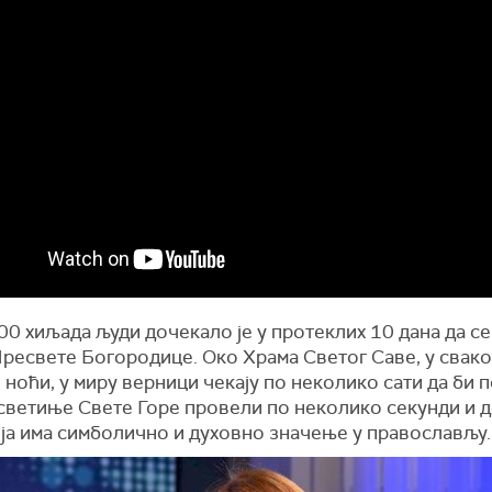
0 хиљада људи дочекало је у протеклих 10 дана да с
Пресвете Богородице. Око Храма Светог Саве, у свако
 ноћи, у миру верници чекају по неколико сати да би 
 светиње Свете Горе провели по неколико секунди и 
оја има симболично и духовно значење у православљу.