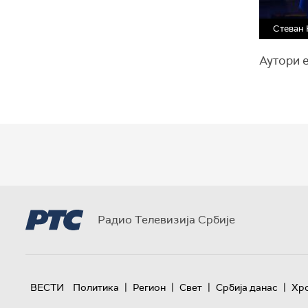
Стеван 
Аутори 
Радио Телевизија Србије
|
|
|
|
ВЕСТИ
Политика
Регион
Свет
Србија данас
Хр