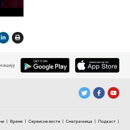
кацију
|
|
|
|
|
ни
Време
Сервисне вести
Сматрачница
Подкаст