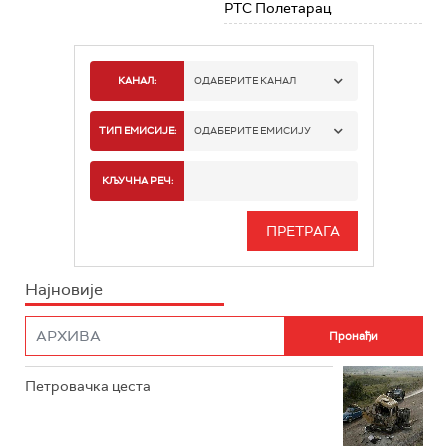
РТС Полетарац
КАНАЛ:
ОДАБЕРИТЕ КАНАЛ
РТС 1
ТИП ЕМИСИЈЕ:
ОДАБЕРИТЕ ЕМИСИЈУ
РТС 2
СПОРТ
КЉУЧНА РЕЧ:
РТС 3
СЕРИЈА
РТС СВЕТ
ИНФО
Најновије
РТС НАУКА
ФИЛМ
РТС ДРАМА
Петровачка цеста
РТС ЖИВОТ
РТС КЛАСИКА