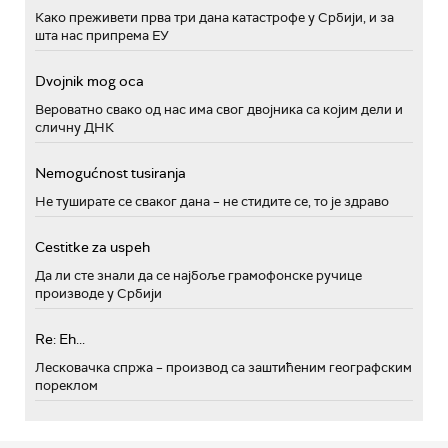
Како преживети прва три дана катастрофе у Србији, и за
шта нас припрема ЕУ
Dvojnik mog oca
Вероватно свако од нас има свог двојника са којим дели и
сличну ДНК
Nemogućnost tusiranja
Не туширате се сваког дана – не стидите се, то је здраво
Cestitke za uspeh
Да ли сте знали да се најбоље грамофонске ручице
производе у Србији
Re: Eh...
Лесковачка спржа – производ са заштићеним географским
пореклом