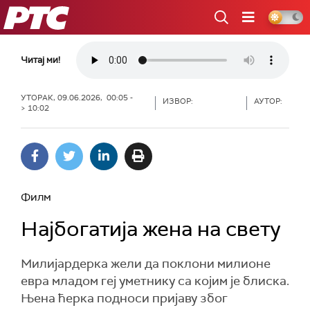
РТС
Читај ми!
УТОРАК, 09.06.2026, 00:05 -
ИЗВОР:
АУТОР:
> 10:02
Филм
Најбогатија жена на свету
Милијардерка жели да поклони милионе
евра младом геј уметнику са којим је блиска.
Њена ћерка подноси пријаву због