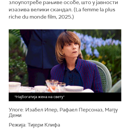
злоупотребе рањиве особе, што у јавности
изазива велики скандал. (La femme la plus
riche du monde film, 2025.)
"Најбогатија жена на свету"
Улоге: Изабел Ипер, Рафаел Персоназ, Матју
Деми
Режија: Тијери Клифа