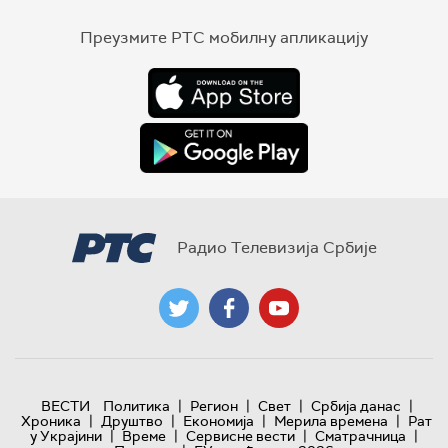
Преузмите РТС мобилну апликацију
Радио Телевизија Србије
|
|
|
|
ВЕСТИ
Политика
Регион
Свет
Србија данас
|
|
|
|
Хроника
Друштво
Економија
Мерила времена
Рат
|
|
|
|
у Украјини
Време
Сервисне вести
Сматрачница