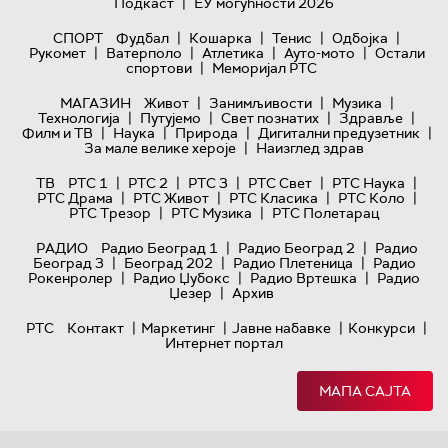
|
Подкаст
ЕУ могућности 2026
|
|
|
|
СПОРТ
Фудбал
Кошарка
Тенис
Одбојка
|
|
|
|
Рукомет
Ватерполо
Атлетика
Ауто-мото
Остали
|
спортови
Меморијал РТС
|
|
|
МАГАЗИН
Живот
Занимљивости
Музика
|
|
|
|
Технологијa
Путујемо
Свет познатих
Здравље
|
|
|
|
Филм и ТВ
Наука
Природа
Дигитални предузетник
|
За мале велике хероје
Наизглед здрав
|
|
|
|
|
ТВ
РТС 1
РТС 2
РТС 3
РТС Свет
РТС Наука
|
|
|
|
РТС Драма
РТС Живот
РТС Класика
РТС Коло
|
|
РТС Трезор
РТС Музика
РТС Полетарац
|
|
РАДИО
Радио Београд 1
Радио Београд 2
Радио
|
|
|
Београд 3
Београд 202
Радио Плетеница
Радио
|
|
|
Рокенролер
Радио Џубокс
Радио Вртешка
Радио
|
Џезер
Архив
|
|
|
|
РТС
Контакт
Маркетинг
Јавне набавке
Конкурси
Интернет портал
МАПА САЈТА