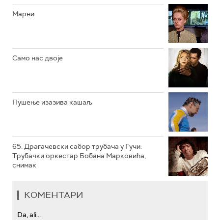
РТС КОЛО
Марни
РТС ТРЕЗОР
РТС МУЗИКА
Само нас двоје
РТС ПОЛЕТАРАЦ
Пушење изазива кашаљ
65. Драгачевски сабор трубача у Гучи:
Трубачки оркестар Бобана Марковића,
снимак
КОМЕНТАРИ
Da, ali...