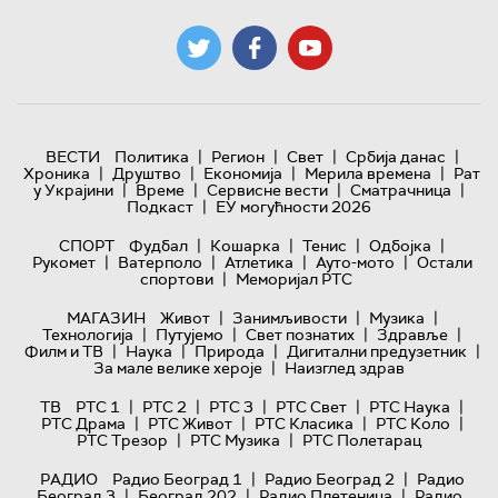
|
|
|
|
ВЕСТИ
Политика
Регион
Свет
Србија данас
|
|
|
|
Хроника
Друштво
Економија
Мерила времена
Рат
|
|
|
|
у Украјини
Време
Сервисне вести
Сматрачница
|
Подкаст
ЕУ могућности 2026
|
|
|
|
СПОРТ
Фудбал
Кошарка
Тенис
Одбојка
|
|
|
|
Рукомет
Ватерполо
Атлетика
Ауто-мото
Остали
|
спортови
Меморијал РТС
|
|
|
МАГАЗИН
Живот
Занимљивости
Музика
|
|
|
|
Технологијa
Путујемо
Свет познатих
Здравље
|
|
|
|
Филм и ТВ
Наука
Природа
Дигитални предузетник
|
За мале велике хероје
Наизглед здрав
|
|
|
|
|
ТВ
РТС 1
РТС 2
РТС 3
РТС Свет
РТС Наука
|
|
|
|
РТС Драма
РТС Живот
РТС Класика
РТС Коло
|
|
РТС Трезор
РТС Музика
РТС Полетарац
|
|
РАДИО
Радио Београд 1
Радио Београд 2
Радио
|
|
|
Београд 3
Београд 202
Радио Плетеница
Радио