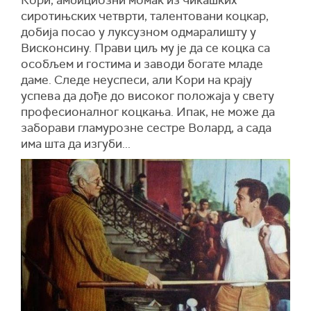
Кори, амбициозни момак из чикашких
сиротињских четврти, талентовани коцкар,
добија посао у луксузном одмаралишту у
Висконсину. Прави циљ му је да се коцка са
особљем и гостима и заводи богате младе
даме. Следе неуспеси, али Кори на крају
успева да дође до високог положаја у свету
професионалног коцкања. Ипак, не може да
заборави гламурозне сестре Волард, а сада
има шта да изгуби...