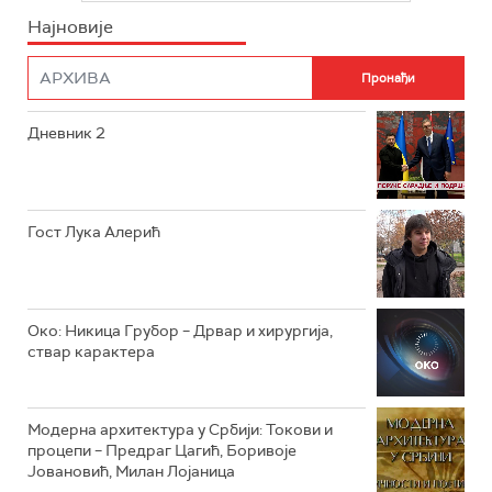
Најновије
РТС НАУКА
ФИЛМ
РТС ДРАМА
Дневник 2
РТС ЖИВОТ
РТС КЛАСИКА
РТС КОЛО
Гост Лука Алерић
РТС ТРЕЗОР
РТС МУЗИКА
Око: Никица Грубор – Дрвар и хирургија,
ствар карактера
РТС ПОЛЕТАРАЦ
Модерна архитектура у Србији: Токови и
процепи – Предраг Цагић, Боривоје
Јовановић, Милан Лојаница