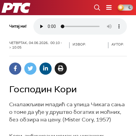
РТС
Читај ми!
ЧЕТВРТАК, 04.06.2026, 00:10 -
ИЗВОР:
АУТОР:
> 10:05
Господин Кори
Сналажљиви младић са улица Чикага сања
о томе да уђе у друштво богатих и моћних,
без обзира на цену. (Mister Cory, 1957)