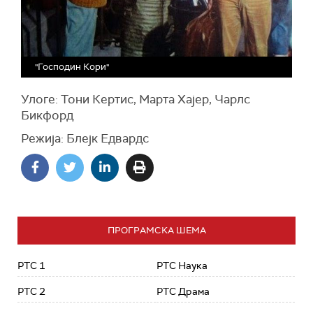
"Господин Кори"
Улоге: Тони Кертис, Марта Хајер, Чарлс
Бикфорд
Режија: Блејк Едвардс
ПРОГРАМСКА ШЕМА
РТС 1
РТС Наука
РТС 2
РТС Драма