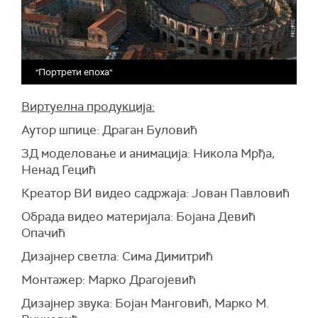
"Портрети епоха"
Виртуелна продукција:
Аутор шпице: Драган Буловић
3Д моделовање и анимација: Никола Мрђа,
Ненад Гецић
Креатор ВИ видео садржаја: Јован Павловић
Обрада видео материјала: Бојана Девић
Опачић
Дизајнер светла: Сима Димитрић
Монтажер: Марко Драгојевић
Дизајнер звука: Бојан Манговић, Марко М.