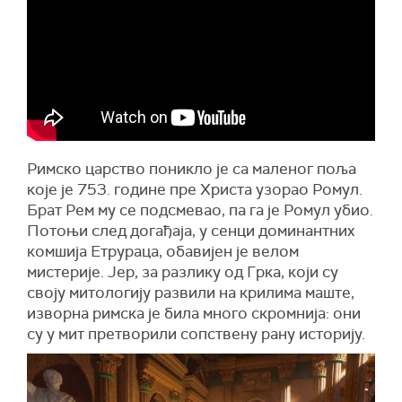
Римско царство поникло је са маленог поља
које је 753. године пре Христа узорао Ромул.
Брат Рем му се подсмевао, па га је Ромул убио.
Потоњи след догађаја, у сенци доминантних
комшија Етрураца, обавијен је велом
мистерије. Јер, за разлику од Грка, који су
своју митологију развили на крилима маште,
изворна римска је била много скромнија: они
су у мит претворили сопствену рану историју.