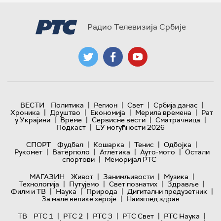
Радио Телевизија Србије
|
|
|
|
ВЕСТИ
Политика
Регион
Свет
Србија данас
|
|
|
|
Хроника
Друштво
Економија
Мерила времена
Рат
|
|
|
|
у Украјини
Време
Сервисне вести
Сматрачница
|
Подкаст
ЕУ могућности 2026
|
|
|
|
СПОРТ
Фудбал
Кошарка
Тенис
Одбојка
|
|
|
|
Рукомет
Ватерполо
Атлетика
Ауто-мото
Остали
|
спортови
Меморијал РТС
|
|
|
МАГАЗИН
Живот
Занимљивости
Музика
|
|
|
|
Технологијa
Путујемо
Свет познатих
Здравље
|
|
|
|
Филм и ТВ
Наука
Природа
Дигитални предузетник
|
За мале велике хероје
Наизглед здрав
|
|
|
|
|
ТВ
РТС 1
РТС 2
РТС 3
РТС Свет
РТС Наука