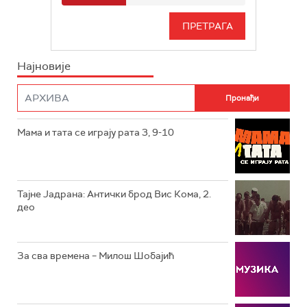
РТС 3
СЕРИЈА
РТС СВЕТ
ИНФО
Најновије
РТС НАУКА
ФИЛМ
РТС ДРАМА
Мама и тата се играју рата 3, 9-10
РТС ЖИВОТ
РТС КЛАСИКА
РТС КОЛО
Тајне Јадрана: Антички брод Вис Кома, 2.
део
РТС ТРЕЗОР
РТС МУЗИКА
За сва времена – Милош Шобајић
РТС ПОЛЕТАРАЦ