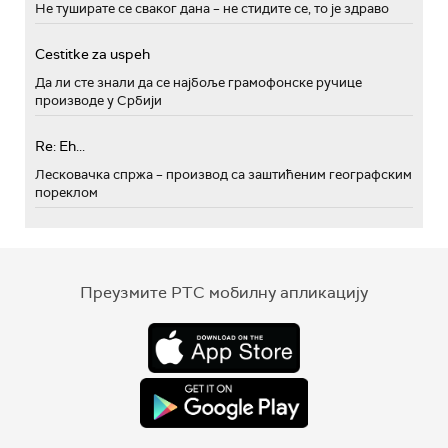
Не туширате се сваког дана – не стидите се, то је здраво
Cestitke za uspeh
Да ли сте знали да се најбоље грамофонске ручице
производе у Србији
Re: Eh...
Лесковачка спржа – производ са заштићеним географским
пореклом
Преузмите РТС мобилну апликацију