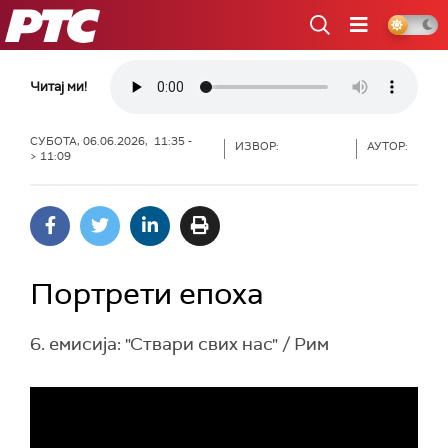
РТС
Читај ми!
СУБОТА, 06.06.2026, 11:35 -
ИЗВОР:
АУТОР:
> 11:09
Портрети епоха
6. емисија: "Ствари свих нас" / Рим