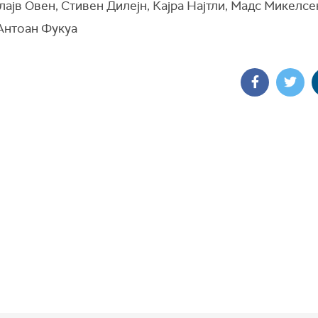
лајв Овен, Стивен Дилејн, Кајра Најтли, Мадс Микелсе
 Антоан Фукуа