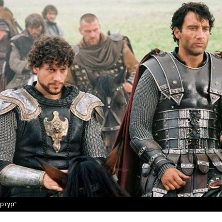
ртур"