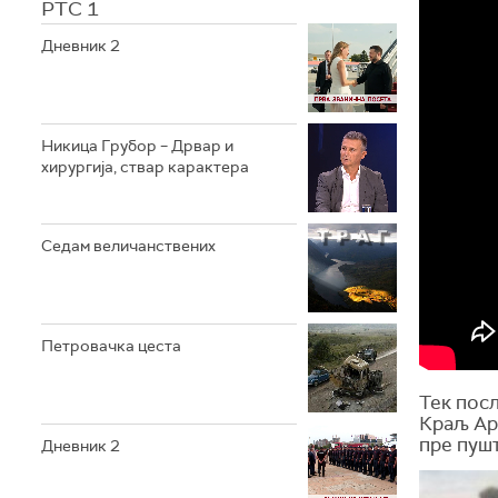
РТС 1
Дневник 2
Никица Грубор – Дрвар и
хирургија, ствар карактера
Седам величанствених
Петровачка цеста
Тек посл
Краљ Арт
пре пушт
Дневник 2