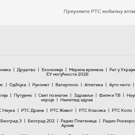
Преузмите РТС мобилну апли
|
|
|
|
оника
Друштво
Економија
Мерила времена
Рат у Украји
ЕУ могућности 2026
|
|
|
|
|
|
ис
Одбојка
Рукомет
Ватерполо
Атлетика
Ауто-мото
|
|
|
|
|
гијa
Путујемо
Свет познатих
Здравље
Филм и ТВ
Нау
|
хероје
Наизглед здрав
|
|
|
|
С Наука
РТС Драма
РТС Живот
РТС Класика
РТС Коло
|
|
|
 Београд 3
Београд 202
Радио Плетеница
Радио Рокенро
Архив