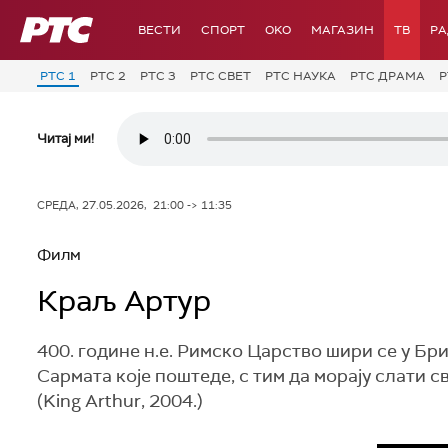
РТС
ВЕСТИ
СПОРТ
OKO
МАГАЗИН
ТВ
Р
РТС 1
РТС 2
РТС 3
РТС СВЕТ
РТС НАУКА
РТС ДРАМА
Р
Читај ми!
СРЕДА, 27.05.2026, 21:00 -> 11:35
Филм
Краљ Артур
400. године н.е. Римско Царство шири се у Б
Сармата које поштеде, с тим да морају слати с
(King Arthur, 2004.)