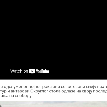
е одслуженог војног рока ови се витезови смеју врат
ур и витезови Округлог стола одлазе на своју после
ања на слободу...