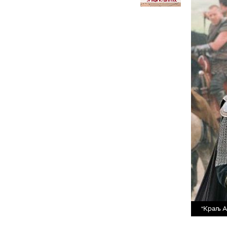
"Краљ А