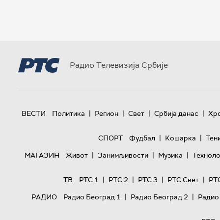
Радио Телевизија Србије
|
|
|
|
ВЕСТИ
Политика
Регион
Свет
Србија данас
Хр
|
|
СПОРТ
Фудбал
Кошарка
Тен
|
|
|
МАГАЗИН
Живот
Занимљивости
Музика
Техноло
|
|
|
|
ТВ
РТС 1
РТС 2
РТС 3
РТС Свет
РТ
|
|
РАДИО
Радио Београд 1
Радио Београд 2
Радио