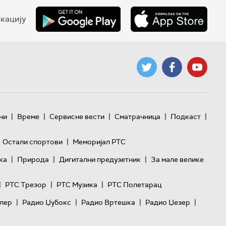
кацију
|
|
|
|
|
ни
Време
Сервисне вести
Сматрачница
Подкаст
|
Остали спортови
Меморијал РТС
|
|
|
ка
Природа
Дигитални предузетник
За мале велике
|
|
|
РТС Трезор
РТС Музика
РТС Полетарац
|
|
|
|
лер
Радио Џубокс
Радио Вртешка
Радио Џезер