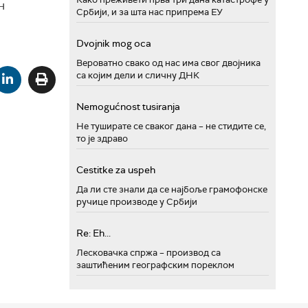
н
Србији, и за шта нас припрема ЕУ
Dvojnik mog oca
Вероватно свако од нас има свог двојника
са којим дели и сличну ДНК
Nemogućnost tusiranja
Не туширате се сваког дана – не стидите се,
то је здраво
Cestitke za uspeh
Да ли сте знали да се најбоље грамофонске
ручице производе у Србији
Re: Eh...
Лесковачка спржа – производ са
заштићеним географским пореклом