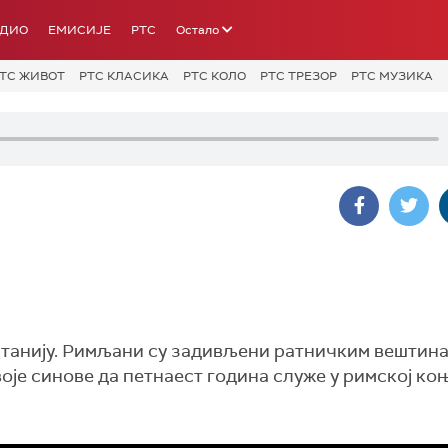
АДИО
ЕМИСИЈЕ
РТС
Остало
ТС ЖИВОТ
РТС КЛАСИКА
РТС КОЛО
РТС ТРЕЗОР
РТС МУЗИКА
ританију. Римљани су задивљени ратничким вештин
воје синове да петнаест година служе у римској ко