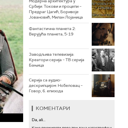
Модерна архитектура у
Србији: Токови и процепи –
Предраг Цагић, Боривоје
РТС ТРЕЗОР
Јовановић, Милан Лојаница
РТС МУЗИКА
Фантастична планета 2:
Верујућа планета, 5-19
РТС ПОЛЕТАРАЦ
Заводљива телевизија:
Креатори серија – ТВ серија
Бањица
Серија са аудио-
дескрипцијом: Нобеловац –
Говор, 6. епизода
КОМЕНТАРИ
Da, ali...
Како преживети прва три дана катастрофе у