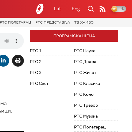
Lat
Eng
РТС ПОЛЕТАРАЦ
РТС ПРЕДСТАВЉА
ТВ УЖИВО
ПРОГРАМСКА ШЕМА
РТС 1
РТС Наука
РТС 2
РТС Драма
РТС 3
РТС Живот
РТС Свет
РТС Класика
РТС Коло
ама
РТС Трезор
њици.
РТС Музика
РТС Полетарац