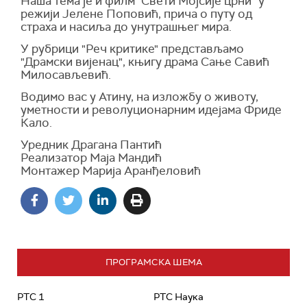
Наша тема је и филм "Свети Мојсије црни" у
режији Јелене Поповић, прича о путу од
страха и насиља до унутрашњег мира.
У рубрици "Реч критике" представљамо
"Драмски вијенац", књигу драма Сање Савић
Милосављевић.
Водимо вас у Атину, на изложбу о животу,
уметности и револуционарним идејама Фриде
Кало.
Уредник Драгана Пантић
Реализатор Маја Мандић
Монтажер Марија Аранђеловић
ПРОГРАМСКА ШЕМА
РТС 1
РТС Наука