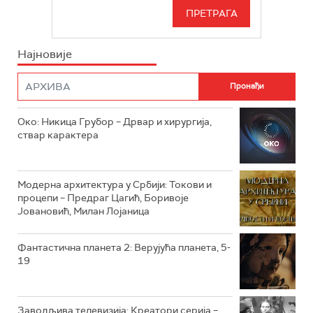
РТС 3
СЕРИЈА
РТС СВЕТ
ИНФО
Најновије
РТС НАУКА
ФИЛМ
РТС ДРАМА
Око: Никица Грубор – Дрвар и хирургија,
РТС ЖИВОТ
ствар карактера
РТС КЛАСИКА
РТС КОЛО
Модерна архитектура у Србији: Токови и
процепи – Предраг Цагић, Боривоје
Јовановић, Милан Лојаница
РТС ТРЕЗОР
РТС МУЗИКА
Фантастична планета 2: Верујућа планета, 5-
19
РТС ПОЛЕТАРАЦ
Заводљива телевизија: Креатори серија –