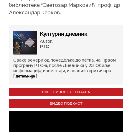
библиотеке ''Светозар Марковић'' проф. др
Александар Јерков.
Културни дневник
Autor:
РТС
Сваке вечери од понедељка до петка, на Првом
програму РТС-а, после Дневника у 23. Обиље
информација, извештаји, и анализа критичара.
[
]
детаљније
СВЕ ЕПИЗОДЕ СЕРИЈАЛА
ВИДЕО ПОДКАСТ