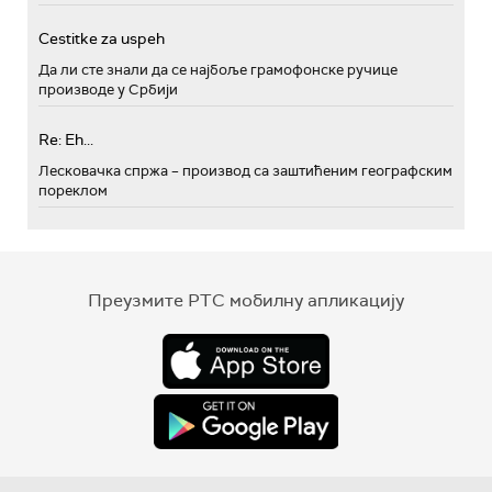
Cestitke za uspeh
Да ли сте знали да се најбоље грамофонске ручице
производе у Србији
Re: Eh...
Лесковачка спржа – производ са заштићеним географским
пореклом
Преузмите РТС мобилну апликацију