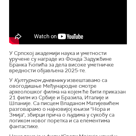
У Српској академији наука и уметности
уручене су награде из Фонда Задужбине
Бранка Ћопића за дела високе уметничке
вредности објављена 2025-те.
У
Културном дневнику
извештавамо са
овогодишње Међународне смотре
археолошког филма на којем ће бити приказан
21 филм из Србије и Бразила, Италије и
Шпаније. Са писцем Владаном Матијевићем
разговарамо о најновијој књизи "Нора и
Змија", збирци прича о људима у сукобу са
логиком новог поретка и са елементима
фантастике.