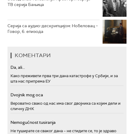
ТВ серија Бањица
Серија са аудио-дескрипцијом: Нобеловац –
Говор, 6. епизода
КОМЕНТАРИ
Da, ali...
Како преживети прва три дана катастрофе у Србији, и за
шта нас припрема ЕУ
Dvojnik mog oca
Вероватно свако од нас има свог двојника са којим дели и
сличну ДНК
Nemogućnost tusiranja
Не туширате се сваког дана – не стидите се, то је здраво