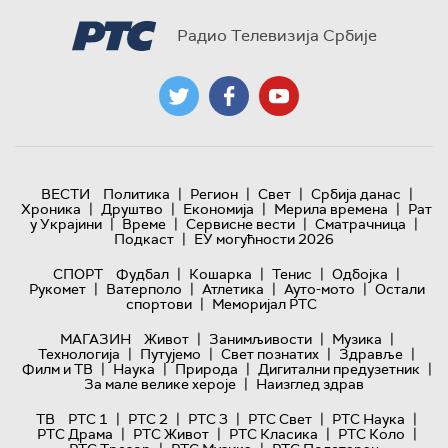
Радио Телевизија Србије
|
|
|
|
ВЕСТИ
Политика
Регион
Свет
Србија данас
|
|
|
|
Хроника
Друштво
Економија
Мерила времена
Рат
|
|
|
|
у Украјини
Време
Сервисне вести
Сматрачница
|
Подкаст
ЕУ могућности 2026
|
|
|
|
СПОРТ
Фудбал
Кошарка
Тенис
Одбојка
|
|
|
|
Рукомет
Ватерполо
Атлетика
Ауто-мото
Остали
|
спортови
Меморијал РТС
|
|
|
МАГАЗИН
Живот
Занимљивости
Музика
|
|
|
|
Технологијa
Путујемо
Свет познатих
Здравље
|
|
|
|
Филм и ТВ
Наука
Природа
Дигитални предузетник
|
За мале велике хероје
Наизглед здрав
|
|
|
|
|
ТВ
РТС 1
РТС 2
РТС 3
РТС Свет
РТС Наука
|
|
|
|
РТС Драма
РТС Живот
РТС Класика
РТС Коло