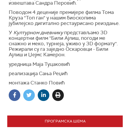
извештава Сандра Перовић.
Поводом 4 деценије премијере филма Тома
Круза "Топ ган" у нашим биоскопима
јубилејско дигитално рестаурисано реиздање.
У
Културном дневнику
представљамо 3D
концертни филм ''Били Ајлиш, погоди ме
снажно и меко, турнеја, уживо у 3D формату''.
Режирали су га заједно Оскаровци - Били
Ајлиш и Џејмс Камерон.
уредница Маја Туцаковић
реализација Сања Реџић
монтажа Станко Повић
ПРОГРАМСКА ШЕМА