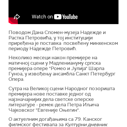
Поводом Дана Спомен-музеја Надежде и
Растка Петровића, у тој институцији
приређена је поставка посвећену минхенском
периоду Надежде Петровић.
Неколико месеци након премијере на
матичној сцени у Мадлениануму српска
премијера опере "Ромео и Јулија" Шарла
Гуноа, у извођењу ансамбла Санкт Петербург
Опера.
Сутра на Великој сцени Народног позоришта
премијера нове поставке једног од
најзначајнијих дела светске оперске
литературе - ремек-дела Петра Иљича
Чајковског "Евгеније Оњегин".
О актуелним догађањима са 79. Канског
филмског фестивала за
Културни дневник