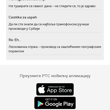
Не туширате се сваког дана – не стидите се, то је здраво
Cestitke za uspeh
Да ли сте знали да се најбоље грамофонске ручице
производе у Србији
Re: Eh...
Лесковачка спржа – производ са заштићеним географским
пореклом
Преузмите РТС мобилну апликацију