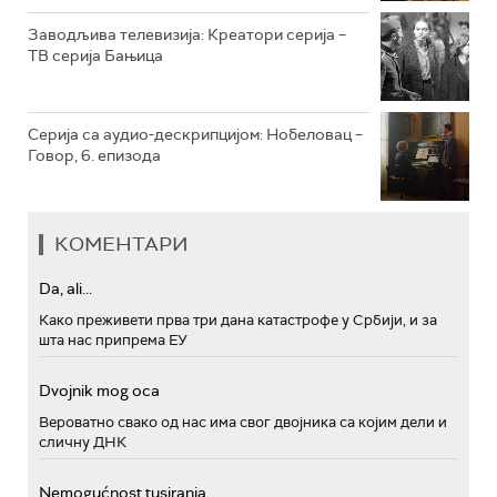
Заводљива телевизија: Креатори серија –
ТВ серија Бањица
Серија са аудио-дескрипцијом: Нобеловац –
Говор, 6. епизода
КОМЕНТАРИ
Da, ali...
Како преживети прва три дана катастрофе у Србији, и за
шта нас припрема ЕУ
Dvojnik mog oca
Вероватно свако од нас има свог двојника са којим дели и
сличну ДНК
Nemogućnost tusiranja