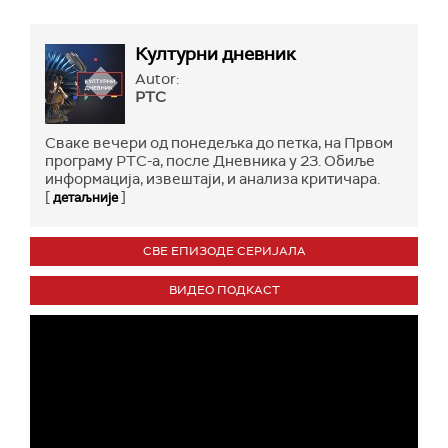
Културни дневник
Autor:
РТС
Сваке вечери од понедељка до петка, на Првом
програму РТС-а, после Дневника у 23. Обиље
информација, извештаји, и анализа критичара.
[
]
детаљније
СВЕ ЕПИЗОДЕ СЕРИЈАЛА
ВИДЕО ПОДКАСТ