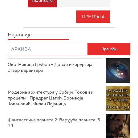
СПОРТ
КЉУЧНА РЕЧ:
РТС 3
СЕРИЈА
РТС СВЕТ
ИНФО
Најновије
РТС НАУКА
ФИЛМ
РТС ДРАМА
Око: Никица Грубор – Дрвар и хирургија,
РТС ЖИВОТ
ствар карактера
РТС КЛАСИКА
РТС КОЛО
Модерна архитектура у Србији: Токови и
процепи – Предраг Цагић, Боривоје
Јовановић, Милан Лојаница
РТС ТРЕЗОР
РТС МУЗИКА
Фантастична планета 2: Верујућа планета, 5-
19
РТС ПОЛЕТАРАЦ