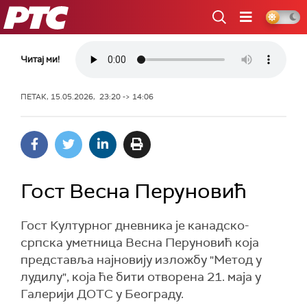
РТС
Читај ми!
ПЕТАК, 15.05.2026, 23:20 -> 14:06
Гост Весна Перуновић
Гост Културног дневника је канадско-
српска уметница Весна Перуновић која
представља најновију изложбу "Метод у
лудилу", која ће бити отворена 21. маја у
Галерији ДОТС у Београду.