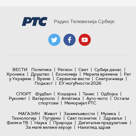
Радио Телевизија Србије
|
|
|
|
ВЕСТИ
Политика
Регион
Свет
Србија данас
|
|
|
|
Хроника
Друштво
Економија
Мерила времена
Рат
|
|
|
|
у Украјини
Време
Сервисне вести
Сматрачница
|
Подкаст
ЕУ могућности 2026
|
|
|
|
СПОРТ
Фудбал
Кошарка
Тенис
Одбојка
|
|
|
|
Рукомет
Ватерполо
Атлетика
Ауто-мото
Остали
|
спортови
Меморијал РТС
|
|
|
МАГАЗИН
Живот
Занимљивости
Музика
|
|
|
|
Технологијa
Путујемо
Свет познатих
Здравље
|
|
|
|
Филм и ТВ
Наука
Природа
Дигитални предузетник
|
За мале велике хероје
Наизглед здрав