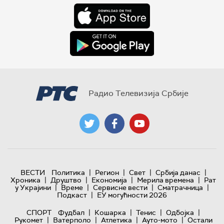
Радио Телевизија Србије
|
|
|
|
ВЕСТИ
Политика
Регион
Свет
Србија данас
|
|
|
|
Хроника
Друштво
Економија
Мерила времена
Рат
|
|
|
|
у Украјини
Време
Сервисне вести
Сматрачница
|
Подкаст
ЕУ могућности 2026
|
|
|
|
СПОРТ
Фудбал
Кошарка
Тенис
Одбојка
|
|
|
|
Рукомет
Ватерполо
Атлетика
Ауто-мото
Остали