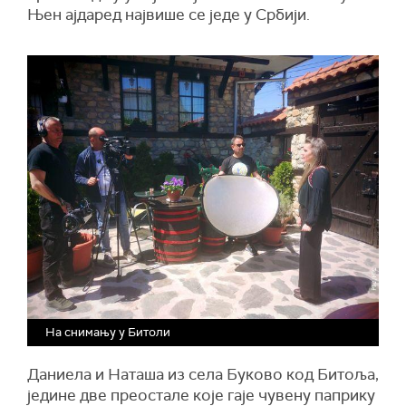
Њен ајдаред највише се једе у Србији.
На снимању у Битоли
Даниела и Наташа из села Буково код Битоља,
једине две преостале које гаје чувену паприку