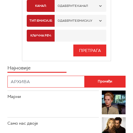
КАНАЛ:
ОДАБЕРИТЕ КАНАЛ
РТС 1
ТИП ЕМИСИЈЕ:
ОДАБЕРИТЕ ЕМИСИЈУ
РТС 2
СПОРТ
КЉУЧНА РЕЧ:
РТС 3
СЕРИЈА
РТС СВЕТ
ИНФО
Најновије
РТС НАУКА
ФИЛМ
РТС ДРАМА
Марни
РТС ЖИВОТ
РТС КЛАСИКА
РТС КОЛО
Само нас двоје