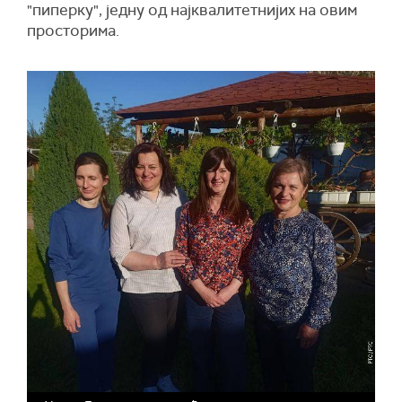
"пиперку", једну од најквалитетнијих на овим
просторима.