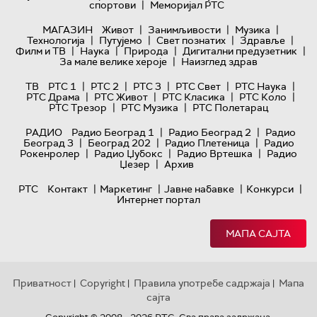
|
спортови
Меморијал РТС
|
|
|
МАГАЗИН
Живот
Занимљивости
Музика
|
|
|
|
Технологијa
Путујемо
Свет познатих
Здравље
|
|
|
|
Филм и ТВ
Наука
Природа
Дигитални предузетник
|
За мале велике хероје
Наизглед здрав
|
|
|
|
|
ТВ
РТС 1
РТС 2
РТС 3
РТС Свет
РТС Наука
|
|
|
|
РТС Драма
РТС Живот
РТС Класика
РТС Коло
|
|
РТС Трезор
РТС Музика
РТС Полетарац
|
|
РАДИО
Радио Београд 1
Радио Београд 2
Радио
|
|
|
Београд 3
Београд 202
Радио Плетеница
Радио
|
|
|
Рокенролер
Радио Џубокс
Радио Вртешка
Радио
|
Џезер
Архив
|
|
|
|
РТС
Контакт
Маркетинг
Јавне набавке
Конкурси
Интернет портал
МАПА САЈТА
Приватност
Copyright
Правила употребе садржаја
Мапа
|
|
|
сајта