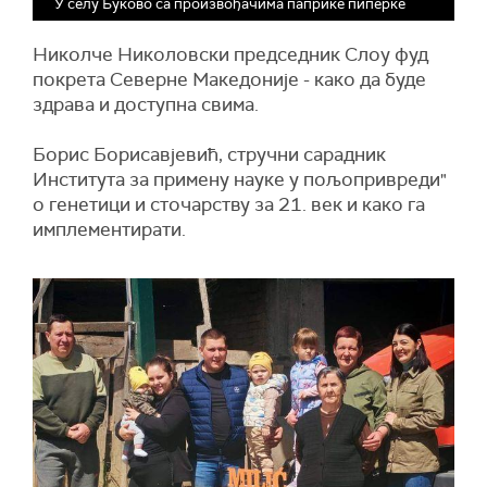
У селу Буково са произвођачима паприке пиперке
Николче Николовски председник Слоу фуд
покрета Северне Македоније - како да буде
здрава и доступна свима.
Борис Борисавјевић, стручни сарадник
Института за примену науке у пољопривреди"
о генетици и сточарству за 21. век и како га
имплементирати.