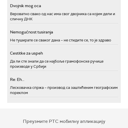
Dvojnik mog oca
Вероватно свако од нас има свог двојника са којим дели и
сличну ДНК
Nemogućnost tusiranja
Не туширате се сваког дана – не стидите се, то је здраво
Cestitke za uspeh
Да ли сте знали да се најбоље грамофонске ручице
производе у Србији
Re: Eh...
Лесковачка спржа – производ са заштићеним географским
пореклом
Преузмите РТС мобилну апликацију