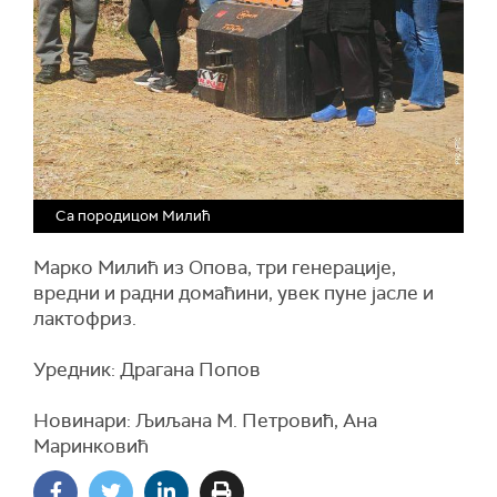
Са породицом Милић
Марко Милић из Опова, три генерације,
вредни и радни домаћини, увек пуне јасле и
лактофриз.
Уредник: Драгана Попов
Новинари: Љиљана М. Петровић, Ана
Маринковић