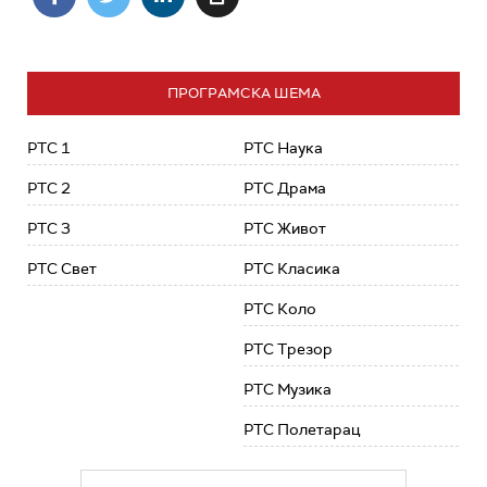
ПРОГРАМСКА ШЕМА
РТС 1
РТС Наука
РТС 2
РТС Драма
РТС 3
РТС Живот
РТС Свет
РТС Класика
РТС Коло
РТС Трезор
РТС Музика
РТС Полетарац