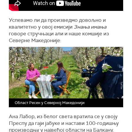
Успевамо ли да произведмо довољно и
квалитетно у овој емисији
Знања имања
говоре стручњаци али и наше комшије из
Северне Македоније:
Област Ресен у Северној Македонији
Ана Лабор, из белог света вратила се у своју
Преспу да гаји јабуке и настави 100-годишњу
производњу у највећој области на Балкану.