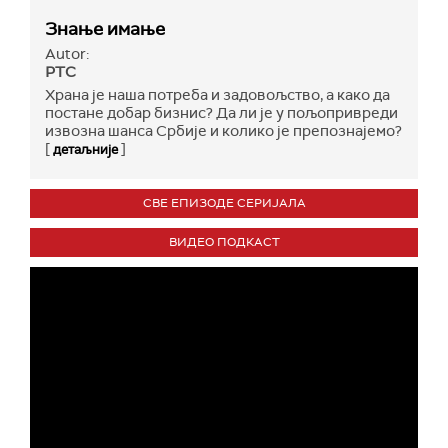
Знање имање
Autor:
РТС
Храна је наша потреба и задовољство, а како да
постане добар бизнис? Да ли је у пољопривреди
извозна шанса Србије и колико је препознајемо?
[
]
детаљније
СВЕ ЕПИЗОДЕ СЕРИЈАЛА
ВИДЕО ПОДКАСТ