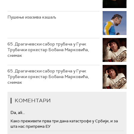
РТС ТРЕЗОР
РТС МУЗИКА
Пушење изазива кашаљ
РТС ПОЛЕТАРАЦ
65. Драгачевски сабор трубача у Гучи:
Трубачки оркестар Бобана Марковића,
снимак
65. Драгачевски сабор трубача у Гучи:
Трубачки оркестар Бобана Марковића,
снимак
КОМЕНТАРИ
Da, ali...
Како преживети прва три дана катастрофе у Србији, и за
шта нас припрема ЕУ