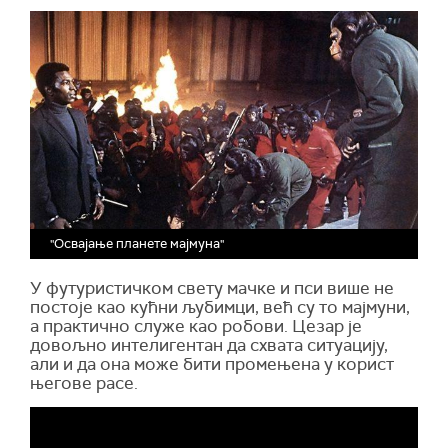
"Освајање планете мајмуна"
У футуристичком свету мачке и пси више не
постоје као кућни љубимци, већ су то мајмуни,
а практично служе као робови. Цезар је
довољно интелигентан да схвата ситуацију,
али и да она може бити промењена у корист
његове расе.