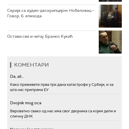
Серија са аудио-дескрипцијом: Нобеловац –
Говор, 6. епизода
Остави све и читај: Бранко Кукић
КОМЕНТАРИ
Da, ali...
Како преживети прва три дана катастрофе у Србији, и за
шта нас припрема ЕУ
Dvojnik mog oca
Вероватно свако од нас има свог двојника са којим дели и
сличну ДНК