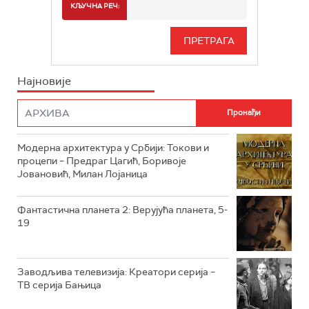
СПОРТ
КЉУЧНА РЕЧ:
РТС 3
СЕРИЈА
РТС СВЕТ
ИНФО
Најновије
РТС НАУКА
ФИЛМ
РТС ДРАМА
Модерна архитектура у Србији: Токови и
РТС ЖИВОТ
процепи – Предраг Цагић, Боривоје
Јовановић, Милан Лојаница
РТС КЛАСИКА
РТС КОЛО
Фантастична планета 2: Верујућа планета, 5-
19
РТС ТРЕЗОР
РТС МУЗИКА
Заводљива телевизија: Креатори серија –
ТВ серија Бањица
РТС ПОЛЕТАРАЦ