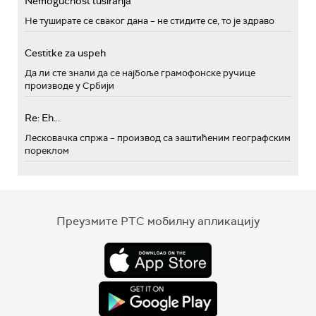
Nemogućnost tusiranja
Не туширате се сваког дана – не стидите се, то је здраво
Cestitke za uspeh
Да ли сте знали да се најбоље грамофонске ручице
производе у Србији
Re: Eh...
Лесковачка спржа – производ са заштићеним географским
пореклом
Преузмите РТС мобилну апликацију