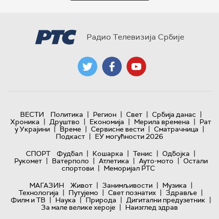
Радио Телевизија Србије
|
|
|
|
ВЕСТИ
Политика
Регион
Свет
Србија данас
|
|
|
|
Хроника
Друштво
Економија
Мерила времена
Рат
|
|
|
|
у Украјини
Време
Сервисне вести
Сматрачница
|
Подкаст
ЕУ могућности 2026
|
|
|
|
СПОРТ
Фудбал
Кошарка
Тенис
Одбојка
|
|
|
|
Рукомет
Ватерполо
Атлетика
Ауто-мото
Остали
|
спортови
Меморијал РТС
|
|
|
МАГАЗИН
Живот
Занимљивости
Музика
|
|
|
|
Технологијa
Путујемо
Свет познатих
Здравље
|
|
|
|
Филм и ТВ
Наука
Природа
Дигитални предузетник
|
За мале велике хероје
Наизглед здрав