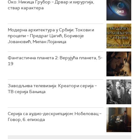
Око: Никица Грубор – Дрвар и хирургија,
РТС ЖИВОТ
ствар карактера
РТС КЛАСИКА
РТС КОЛО
Модерна архитектура у Србији: Токови и
процепи – Предраг Цагић, Боривоје
Јовановић, Милан Лојаница
РТС ТРЕЗОР
РТС МУЗИКА
Фантастична планета 2: Верујућа планета, 5-
19
РТС ПОЛЕТАРАЦ
Заводљива телевизија: Креатори серија –
ТВ серија Бањица
Серија са аудио-дескрипцијом: Нобеловац –
Говор, 6. епизода