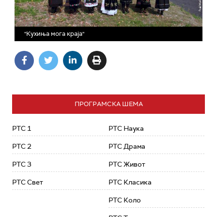
"Кухиња мога краја"
ПРОГРАМСКА ШЕМА
РТС 1
РТС Наука
РТС 2
РТС Драма
РТС 3
РТС Живот
РТС Свет
РТС Класика
РТС Коло