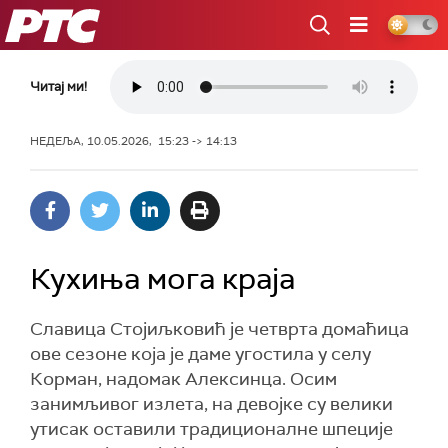
РТС
Читај ми!
НЕДЕЉА, 10.05.2026, 15:23 -> 14:13
Кухиња мога краја
Славица Стојиљковић је четврта домаћица
ове сезоне која је даме угостила у селу
Корман, надомак Алексинца. Осим
занимљивог излета, на девојке су велики
утисак оставили традиционалне шпеције