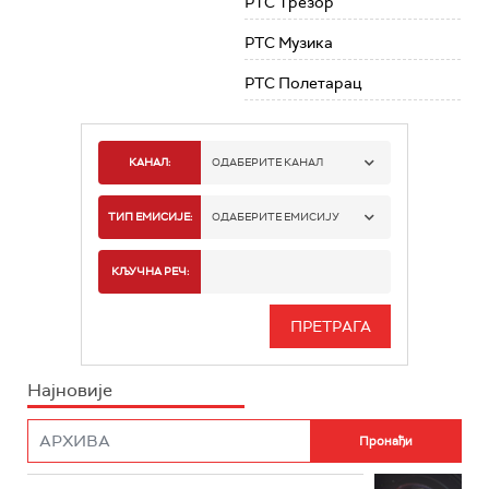
РТС Трезор
РТС Музика
РТС Полетарац
КАНАЛ:
ОДАБЕРИТЕ КАНАЛ
РТС 1
ТИП ЕМИСИЈЕ:
ОДАБЕРИТЕ ЕМИСИЈУ
РТС 2
СПОРТ
КЉУЧНА РЕЧ:
РТС 3
СЕРИЈА
РТС СВЕТ
ИНФО
Најновије
РТС НАУКА
ФИЛМ
РТС ДРАМА