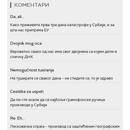
КОМЕНТАРИ
Da, ali...
Како преживети прва три дана катастрофе у Србији, и за
шта нас припрема ЕУ
Dvojnik mog oca
Вероватно свако од нас има свог двојника са којим дели и
сличну ДНК
Nemogućnost tusiranja
Не туширате се сваког дана – не стидите се, то је здраво
Cestitke za uspeh
Да ли сте знали да се најбоље грамофонске ручице
производе у Србији
Re: Eh...
Лесковачка спржа – производ са заштићеним географским