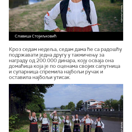
Славица Стојиљковић
Кроз седам недеља, седам дама ће са радошћу
подржавати једна другу у такмичењу за
награду од 200.000 динара, коју осваја она
домаћица која је по оценама својих сапутница
и супарница спремила најбољи ручак и
оставила најбољи утисак.