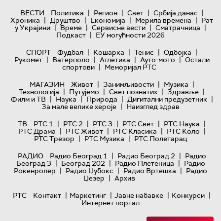
|
|
|
|
ВЕСТИ
Политика
Регион
Свет
Србија данас
|
|
|
|
Хроника
Друштво
Економија
Мерила времена
Рат
|
|
|
|
у Украјини
Време
Сервисне вести
Сматрачница
|
Подкаст
ЕУ могућности 2026
|
|
|
|
СПОРТ
Фудбал
Кошарка
Тенис
Одбојка
|
|
|
|
Рукомет
Ватерполо
Атлетика
Ауто-мото
Остали
|
спортови
Меморијал РТС
|
|
|
МАГАЗИН
Живот
Занимљивости
Музика
|
|
|
|
Технологијa
Путујемо
Свет познатих
Здравље
|
|
|
|
Филм и ТВ
Наука
Природа
Дигитални предузетник
|
За мале велике хероје
Наизглед здрав
|
|
|
|
|
ТВ
РТС 1
РТС 2
РТС 3
РТС Свет
РТС Наука
|
|
|
|
РТС Драма
РТС Живот
РТС Класика
РТС Коло
|
|
РТС Трезор
РТС Музика
РТС Полетарац
|
|
РАДИО
Радио Београд 1
Радио Београд 2
Радио
|
|
|
Београд 3
Београд 202
Радио Плетеница
Радио
|
|
|
Рокенролер
Радио Џубокс
Радио Вртешка
Радио
|
Џезер
Архив
|
|
|
|
РТС
Контакт
Маркетинг
Јавне набавке
Конкурси
Интернет портал