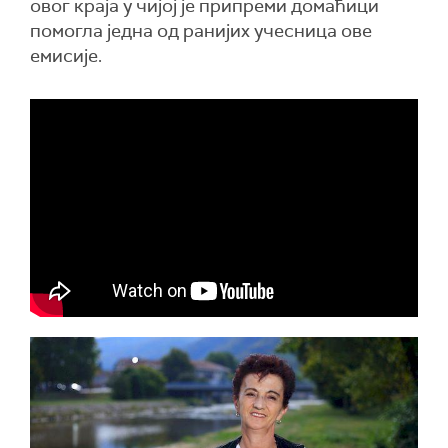
овог краја у чијој је припреми домаћици
помогла једна од ранијих учесница ове
емисије.