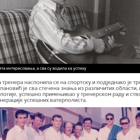
та интересовања, а сва су водила ка успеху
 тренера наслонила се на спортску и подједнако је тр
лановић је сва стечена знања из различитих области,
ологије, успешно примењивао у тренерском раду и ст
енерације успешних ватерполиста.