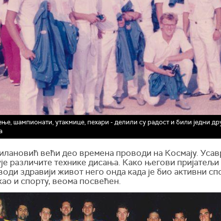
ње, шампионати, утакмице, пехари - делили су радост и били једни д
а
илановић већи део времена проводи на Космају. Усав
је различите технике дисања. Како његови пријатељи
води здравији живот него онда када је био активни сп
 као и спорту, веома посвећен.