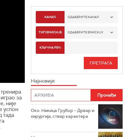
КАНАЛ:
ОДАБЕРИТЕ КАНАЛ
РТС 1
ТИП ЕМИСИЈЕ:
ОДАБЕРИТЕ ЕМИСИЈУ
РТС 2
СПОРТ
КЉУЧНА РЕЧ:
РТС 3
СЕРИЈА
РТС СВЕТ
ИНФО
Најновије
РТС НАУКА
ФИЛМ
 тренира
 играо за
РТС ДРАМА
е, није
в успон
Око: Никица Грубор – Дрвар и
РТС ЖИВОТ
д тада
хирургија, ствар карактера
га
РТС КЛАСИКА
.
РТС КОЛО