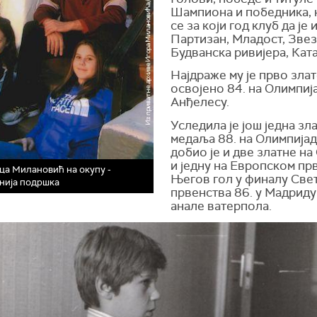
Шампиона и победника, 
се за који год клуб да је 
Партизан, Младост, Звез
Будванска ривијера, Ката
Најдраже му је прво злат
освојено 84. на Олимпиј
Анђелесу.
Уследила је још једна зл
медаља 88. на Олимпијад
добио је и две златне н
и једну на Европском пр
а Милановић на окупу -
Његов гол у финалу Све
нија подршка
првенства 86. у Мадриду 
анале ватерпола.