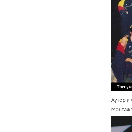
Тренута
Аутор и
Монтажа