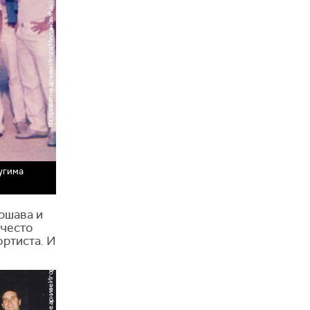
ругима
ршава и
 често
ортиста. И