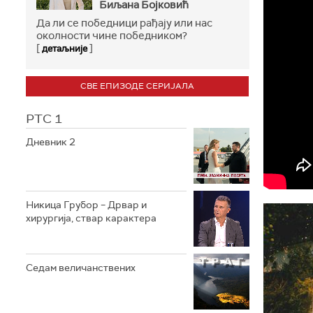
Биљана Бојковић
Да ли се победници рађају или нас
околности чине победником?
[
]
детаљније
СВЕ ЕПИЗОДЕ СЕРИЈАЛА
РТС 1
Дневник 2
Никица Грубор – Дрвар и
хирургија, ствар карактера
Седам величанствених