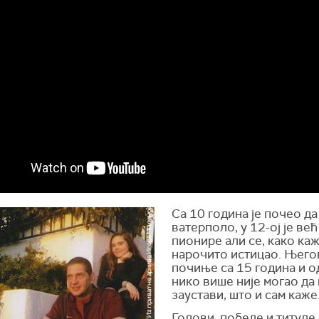
Са 10 година је почео да
ватерполо, у 12-ој је већ
пионире али се, како каж
нарочито истицао. Њего
почиње са 15 година и о
нико више није могао да 
заустави, што и сам каже
Голови, победе и титуле