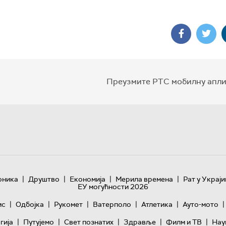
Преузмите РТС мобилну апли
|
|
|
|
оника
Друштво
Економија
Мерила времена
Рат у Украји
ЕУ могућности 2026
|
|
|
|
|
|
ис
Одбојка
Рукомет
Ватерполо
Атлетика
Ауто-мото
|
|
|
|
|
гијa
Путујемо
Свет познатих
Здравље
Филм и ТВ
Нау