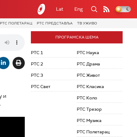
Lat
Eng
РТС ПОЛЕТАРАЦ
РТС ПРЕДСТАВЉА
ТВ УЖИВО
ПРОГРАМСКА ШЕМА
РТС 1
РТС Наука
РТС 2
РТС Драма
РТС 3
РТС Живот
РТС Свет
РТС Класика
у и
РТС Коло
.
РТС Трезор
РТС Музика
РТС Полетарац