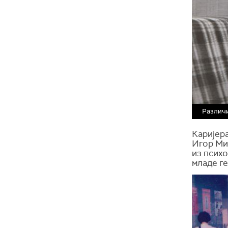
Различи
Каријера
Игор Ми
из псих
младе г