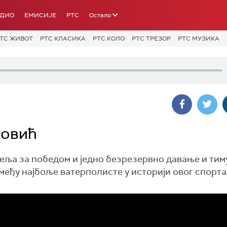
АДИО
ЕМИСИЈЕ
РТС
Остало
ТС ЖИВОТ
РТС КЛАСИКА
РТС КОЛО
РТС ТРЕЗОР
РТС МУЗИКА
новић
еља за победом и једно безрезервно давање и тим
међу најбоље ватерполисте у историји овог спорта