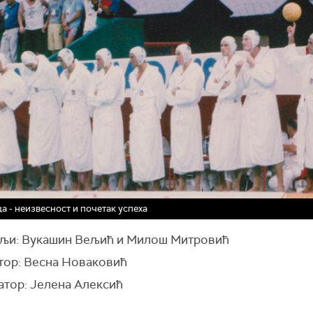
а - неизвесност и почетак успеха
љи: Вукашин Вељић и Милош Митровић
тор: Весна Новаковић
атор: Јелена Алексић