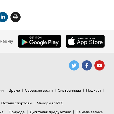
кацију
|
|
|
|
|
ни
Време
Сервисне вести
Сматрачница
Подкаст
|
Остали спортови
Меморијал РТС
|
|
|
ка
Природа
Дигитални предузетник
За мале велике