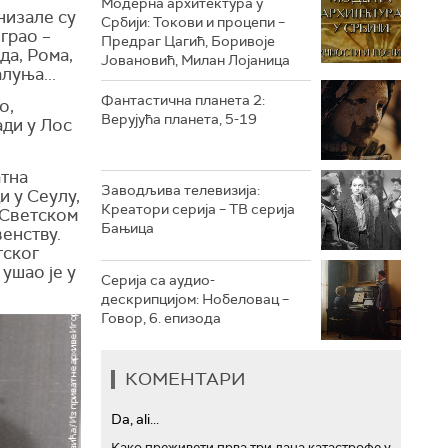
Модерна архитектура у
низале су
Србији: Токови и процепи –
играо –
Предраг Цагић, Боривоје
РТС ТРЕЗОР
да, Рома,
Јовановић, Милан Лојаница
луња...
РТС МУЗИКА
Фантастична планета 2:
о,
Верујућа планета, 5-19
ади у Лос
РТС ПОЛЕТАРАЦ
атна
Заводљива телевизија:
и у Сеулу,
Креатори серија – ТВ серија
а Светском
Бањица
венству.
тског
ушао је у
Серија са аудио-
дескрипцијом: Нобеловац –
Говор, 6. епизода
КОМЕНТАРИ
Da, ali...
Како преживети прва три дана катастрофе у