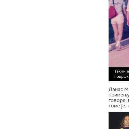
Такмиче
подршк
Данас М
примењу
говоре, 
томе је,