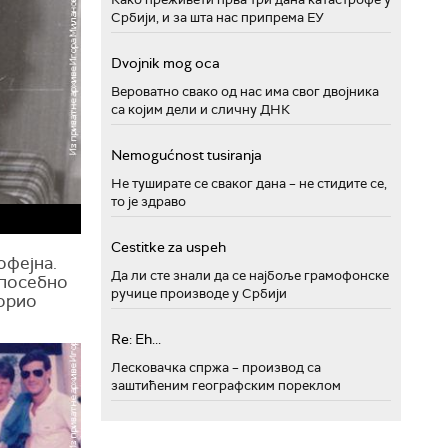
Србији, и за шта нас припрема ЕУ
Dvojnik mog oca
Вероватно свако од нас има свог двојника
са којим дели и сличну ДНК
Nemogućnost tusiranja
Не туширате се сваког дана – не стидите се,
то је здраво
Cestitke za uspeh
офејна.
Да ли сте знали да се најбоље грамофонске
 посебно
ручице производе у Србији
ворио
Re: Eh...
Лесковачка спржа – производ са
заштићеним географским пореклом