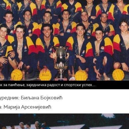
к за памћење, заједничка радост и спортски успех....
 уредник: Биљана Бојковић
: Марија Арсенијевић