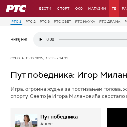
РТС
ВЕСТИ
СПОРТ
OKO
МАГАЗИН
ТВ
Р
РТС 1
РТС 2
РТС 3
РТС СВЕТ
РТС НАУКА
РТС ДРАМА
Р
Читај ми!
СУБОТА, 13.12.2025, 13:33 -> 14:31
Пут победника: Игор Мила
Игра, огромна жудња за постизањем голова, ж
спорту. Све то је Игора Милановића сврстало 
Пут победника
Autor: