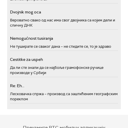
Dvojnik mog oca
Вероватно свако од нас има свог двојника са којим дели и
сличну ДНК
Nemogućnost tusiranja
Не туширате се сваког дана – не стидите се, то је здраво
Cestitke za uspeh
Да ли сте знали да се најбоље грамофонске ручице
производе у Србији
Re: Eh...
Лесковачка спржа – производ са заштићеним географским
пореклом
Преузмите РТС мобилну апликацију