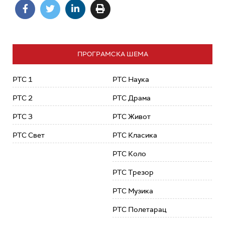
ПРОГРАМСКА ШЕМА
РТС 1
РТС Наука
РТС 2
РТС Драма
РТС 3
РТС Живот
РТС Свет
РТС Класика
РТС Коло
РТС Трезор
РТС Музика
РТС Полетарац