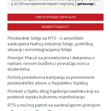
у 21.00 на нашем интернет порталу. [
]
детаљније
СВЕ ЕПИЗОДЕ СЕРИЈАЛА
ВИДЕО ПОДКАСТ
Predsednik Srbije za RTS - o američkim
sankcijama Nafnoj industriji Srbije, političkoj
situaciji i evrointegracijama Srbije.
Premijer Macut sa prorektorima i dekanima o
nastavi, novom budžetu i povraćaju novca
studentima.
Počela predizborna kampanja za prevremene
predsedničke izbore u Republikci Srpskoj.
Protesti u Splitu zbog hapšenja nasilnika koji su
prekinuli srpsku kulturnnu manifestaciju
RTS u noćnoj patroli sa saobraćajnom policijom