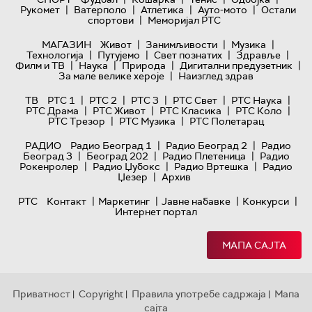
|
|
|
|
Рукомет
Ватерполо
Атлетика
Ауто-мото
Остали
|
спортови
Меморијал РТС
|
|
|
МАГАЗИН
Живот
Занимљивости
Музика
|
|
|
|
Технологијa
Путујемо
Свет познатих
Здравље
|
|
|
|
Филм и ТВ
Наука
Природа
Дигитални предузетник
|
За мале велике хероје
Наизглед здрав
|
|
|
|
|
ТВ
РТС 1
РТС 2
РТС 3
РТС Свет
РТС Наука
|
|
|
|
РТС Драма
РТС Живот
РТС Класика
РТС Коло
|
|
РТС Трезор
РТС Музика
РТС Полетарац
|
|
РАДИО
Радио Београд 1
Радио Београд 2
Радио
|
|
|
Београд 3
Београд 202
Радио Плетеница
Радио
|
|
|
Рокенролер
Радио Џубокс
Радио Вртешка
Радио
|
Џезер
Архив
|
|
|
|
РТС
Контакт
Маркетинг
Јавне набавке
Конкурси
Интернет портал
МАПА САЈТА
Приватност
Copyright
Правила употребе садржаја
Мапа
|
|
|
сајта