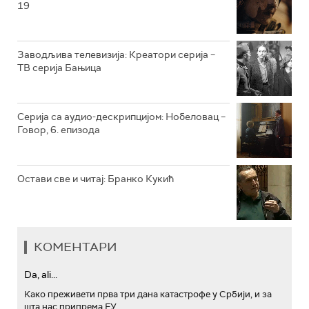
19
РТС ТРЕЗОР
РТС МУЗИКА
Заводљива телевизија: Креатори серија –
ТВ серија Бањица
РТС ПОЛЕТАРАЦ
Серија са аудио-дескрипцијом: Нобеловац –
Говор, 6. епизода
Остави све и читај: Бранко Кукић
КОМЕНТАРИ
Da, ali...
Како преживети прва три дана катастрофе у Србији, и за
шта нас припрема ЕУ