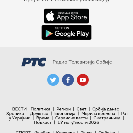
Радио Телевизија Србије
|
|
|
|
ВЕСТИ
Политика
Регион
Свет
Србија данас
|
|
|
|
Хроника
Друштво
Економија
Мерила времена
Рат
|
|
|
|
у Украјини
Време
Сервисне вести
Сматрачница
|
Подкаст
ЕУ могућности 2026
|
|
|
|
СПОРТ
Фудбал
Кошарка
Тенис
Одбојка