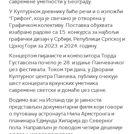
савремене уметности у Београду.
У Културном дневнику биће речи и о изложби
"Грифон", која је свечано је отворена у
Графичком колективу. Поставка обухвата
изабране радове са 15. конкурса за најбољи
графички дизајн у Србији, Републици Српској и
Црној Гори за 2023. и 2024. годину.
Концертом пијанисте и композитора Торда
Густавсена почело је 28. издање Панчевачког
џез фестивала. Током три дана, у Дворани
Културног центра Панчева, публику очекује
шест концерата врхунских уметника
савремене светске и домаће џез сцене.
Водимо вас на Исланд где је јавности
представљен документарни филм који говори
о путовању астронаута Нила Армстронга и
планинара Едмунда Хиларија до Северног
пола. Направљен је поводом четири деценије