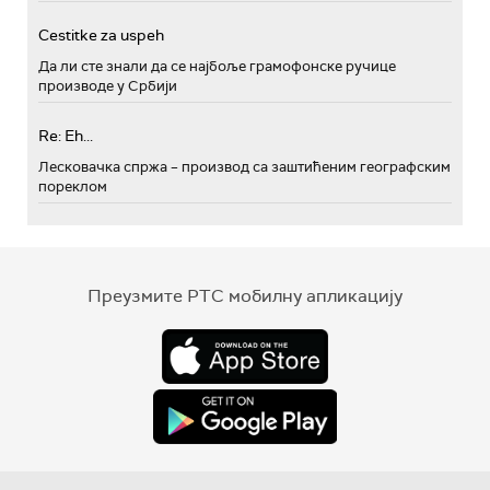
Cestitke za uspeh
Да ли сте знали да се најбоље грамофонске ручице
производе у Србији
Re: Eh...
Лесковачка спржа – производ са заштићеним географским
пореклом
Преузмите РТС мобилну апликацију