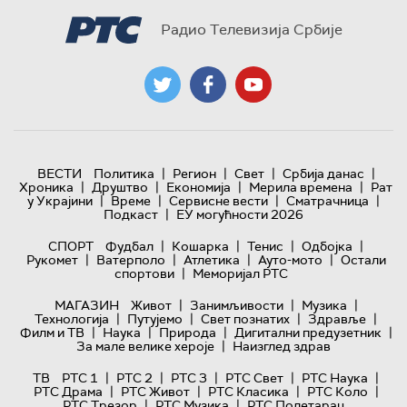
Радио Телевизија Србије
|
|
|
|
ВЕСТИ
Политика
Регион
Свет
Србија данас
|
|
|
|
Хроника
Друштво
Економија
Мерила времена
Рат
|
|
|
|
у Украјини
Време
Сервисне вести
Сматрачница
|
Подкаст
ЕУ могућности 2026
|
|
|
|
СПОРТ
Фудбал
Кошарка
Тенис
Одбојка
|
|
|
|
Рукомет
Ватерполо
Атлетика
Ауто-мото
Остали
|
спортови
Меморијал РТС
|
|
|
МАГАЗИН
Живот
Занимљивости
Музика
|
|
|
|
Технологијa
Путујемо
Свет познатих
Здравље
|
|
|
|
Филм и ТВ
Наука
Природа
Дигитални предузетник
|
За мале велике хероје
Наизглед здрав
|
|
|
|
|
ТВ
РТС 1
РТС 2
РТС 3
РТС Свет
РТС Наука
|
|
|
|
РТС Драма
РТС Живот
РТС Класика
РТС Коло
|
|
РТС Трезор
РТС Музика
РТС Полетарац