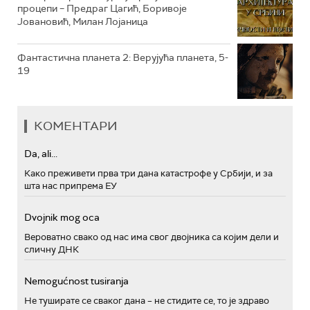
процепи – Предраг Цагић, Боривоје
Јовановић, Милан Лојаница
Фантастична планета 2: Верујућа планета, 5-
19
КОМЕНТАРИ
Da, ali...
Како преживети прва три дана катастрофе у Србији, и за
шта нас припрема ЕУ
Dvojnik mog oca
Вероватно свако од нас има свог двојника са којим дели и
сличну ДНК
Nemogućnost tusiranja
Не туширате се сваког дана – не стидите се, то је здраво