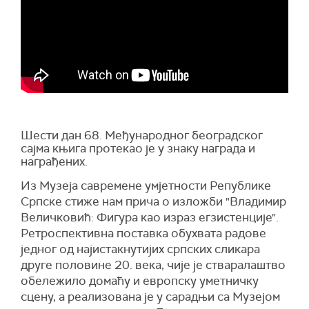
Шести дан 68. Међународног београдског
сајма књига протекао је у знаку награда и
награђених.
Из Музеја савремене умјетности Републике
Српске стиже нам прича о изложби "Владимир
Величковић: Фигура као израз егзистенције".
Ретроспективна поставка обухвата радове
једног од најистакнутијих српских сликара
друге половине 20. века, чије је стваралаштво
обележило домаћу и европску уметничку
сцену, а реализована је у сарадњи са Музејом