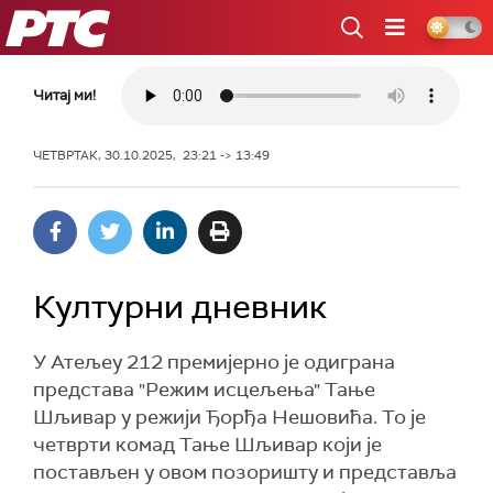
РТС
Читај ми!
ЧЕТВРТАК, 30.10.2025, 23:21 -> 13:49
Културни дневник
У Атељеу 212 премијерно је одиграна
представа "Режим исцељења" Тање
Шљивар у режији Ђорђа Нешовића. То је
четврти комад Тање Шљивар који је
постављен у овом позоришту и представља