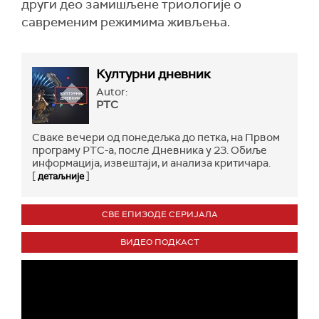
други део замишљене триологије о
савременим режимима живљења.
Културни дневник
Autor:
РТС
Сваке вечери од понедељка до петка, на Првом
програму РТС-а, после Дневника у 23. Обиље
информација, извештаји, и анализа критичара.
[
]
детаљније
СВЕ ЕПИЗОДЕ СЕРИЈАЛА
ВИДЕО ПОДКАСТ