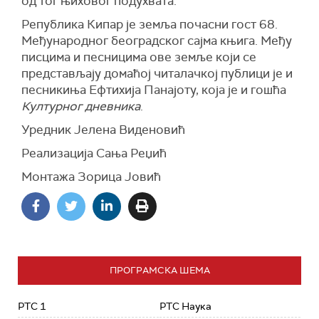
од тог њиховог подухвата.
Република Кипар је земља почасни гост 68.
Међународног београдског сајма књига. Међу
писцима и песницима ове земље који се
представљају домаћој читалачкој публици је и
песникиња Ефтихија Панајоту, која је и гошћа
Културног дневника
.
Уредник Јелена Виденовић
Реализација Сања Реџић
Монтажа Зорица Јовић
ПРОГРАМСКА ШЕМА
РТС 1
РТС Наука