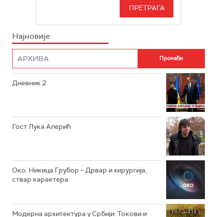
СЕРИЈА
РТС СВЕТ
ИНФО
Најновије
РТС НАУКА
ФИЛМ
РТС ДРАМА
Дневник 2
РТС ЖИВОТ
РТС КЛАСИКА
РТС КОЛО
Гост Лука Алерић
РТС ТРЕЗОР
РТС МУЗИКА
Око: Никица Грубор – Дрвар и хирургија,
ствар карактера
РТС ПОЛЕТАРАЦ
Модерна архитектура у Србији: Токови и