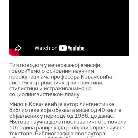
Тим поводом у вечерашњој емисији
говорићемо о основним научним
преокупацијама професора Ковачевића -
системској србистичкој лингвистици,
стилистици и истраживањима на
социолингвистичком плану.
Милош Ковачевић је аутор лингвистичке
библиотеке која обухвата више од 40 књига
објављених у периоду од 1988. до данас.
Његова научна делатност званично је почела
10 година раније када је објавио прве научне
текстове. Библиографија овог аутора