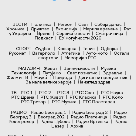
|
|
|
|
ВЕСТИ
Политика
Регион
Свет
Србија данас
|
|
|
|
Хроника
Друштво
Економија
Мерила времена
Рат
|
|
|
|
у Украјини
Време
Сервисне вести
Сматрачница
|
Подкаст
ЕУ могућности 2026
|
|
|
|
СПОРТ
Фудбал
Кошарка
Тенис
Одбојка
|
|
|
|
Рукомет
Ватерполо
Атлетика
Ауто-мото
Остали
|
спортови
Меморијал РТС
|
|
|
МАГАЗИН
Живот
Занимљивости
Музика
|
|
|
|
Технологијa
Путујемо
Свет познатих
Здравље
|
|
|
|
Филм и ТВ
Наука
Природа
Дигитални предузетник
|
За мале велике хероје
Наизглед здрав
|
|
|
|
|
ТВ
РТС 1
РТС 2
РТС 3
РТС Свет
РТС Наука
|
|
|
|
РТС Драма
РТС Живот
РТС Класика
РТС Коло
|
|
РТС Трезор
РТС Музика
РТС Полетарац
|
|
РАДИО
Радио Београд 1
Радио Београд 2
Радио
|
|
|
Београд 3
Београд 202
Радио Плетеница
Радио
|
|
|
Рокенролер
Радио Џубокс
Радио Вртешка
Радио
|
Џезер
Архив