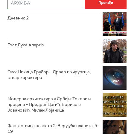
РТС ДРАМА
Дневник 2
РТС ЖИВОТ
РТС КЛАСИКА
РТС КОЛО
Гост Лука Алерић
РТС ТРЕЗОР
РТС МУЗИКА
Око: Никица Грубор – Дрвар и хирургија,
ствар карактера
РТС ПОЛЕТАРАЦ
Модерна архитектура у Србији: Токови и
процепи – Предраг Цагић, Боривоје
Јовановић, Милан Лојаница
Фантастична планета 2: Верујућа планета, 5-
19