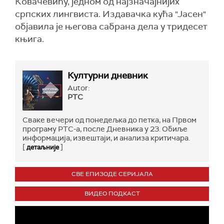
Ковачевићу, једном од најзначајнијих
српских лингвиста. Издавачка кућа "Јасен"
објавила је његова сабрана дела у тридесет
књига.
Културни дневник
Autor:
РТС
Сваке вечери од понедељка до петка, на Првом
програму РТС-а, после Дневника у 23. Обиље
информација, извештаји, и анализа критичара.
[
]
детаљније
СВЕ ЕПИЗОДЕ СЕРИЈАЛА
ВИДЕО ПОДКАСТ