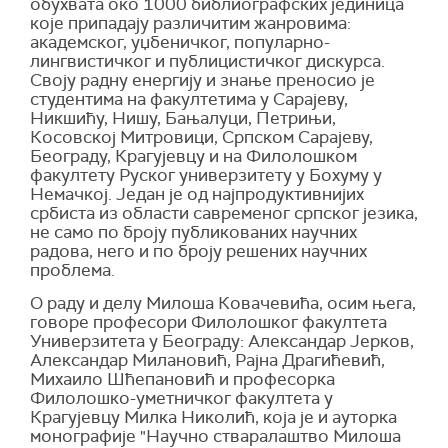
обухвата око 1000 библиографских јединица
које припадају различитим жанровима:
академског, уџбеничког, популарно-
лингвистичког и публицистичког дискурса.
Своју радну енергију и знање преносио је
студентима на факултетима у Сарајеву,
Никшићу, Нишу, Бањалуци, Петрињи,
Косовској Митровици, Српском Сарајеву,
Београду, Крагујевцу и на Филолошком
факултету Руског универзитету у Бохуму у
Немачкој. Један је од најпродуктивнијих
србиста из области савременог српског језика,
не само по броју публикованих научних
радова, него и по броју решених научних
проблема.
О раду и делу Милоша Ковачевића, осим њега,
говоре професори Филолошког факултета
Универзитета у Београду: Александар Јерков,
Александар Милановић, Рајна Драгићевић,
Михаило Шћепановић и професорка
Филолошко-уметничког факултета у
Крагујевцу Милка Николић, која је и ауторка
монографије "Научно стваралаштво Милоша