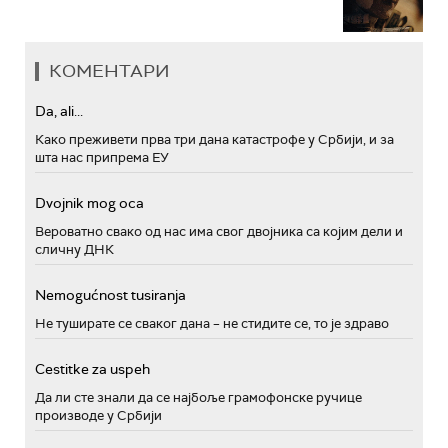
КОМЕНТАРИ
Da, ali...
Како преживети прва три дана катастрофе у Србији, и за
шта нас припрема ЕУ
Dvojnik mog oca
Вероватно свако од нас има свог двојника са којим дели и
сличну ДНК
Nemogućnost tusiranja
Не туширате се сваког дана – не стидите се, то је здраво
Cestitke za uspeh
Да ли сте знали да се најбоље грамофонске ручице
производе у Србији