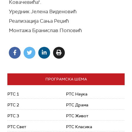
Ковачевића".
Уредник Јелена Виденовић
Реализација Сања Реџић
Монтажа Бранислав Поповић
ПРОГРАМСКА ШЕМА
РТС 1
РТС Наука
РТС 2
РТС Драма
РТС 3
РТС Живот
РТС Свет
РТС Класика