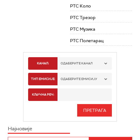
РТС Коло
РТС Трезор
РТС Музика
РТС Полетарац
КАНАЛ:
ОДАБЕРИТЕ КАНАЛ
РТС 1
ТИП ЕМИСИЈЕ:
ОДАБЕРИТЕ ЕМИСИЈУ
РТС 2
СПОРТ
КЉУЧНА РЕЧ:
РТС 3
СЕРИЈА
РТС СВЕТ
ИНФО
Најновије
РТС НАУКА
ФИЛМ