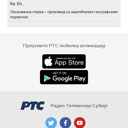
Re: Eh...
Лесковачка спржа – производ са заштићеним географским
пореклом
Преузмите РТС мобилну апликацију
Радио Телевизија Србије