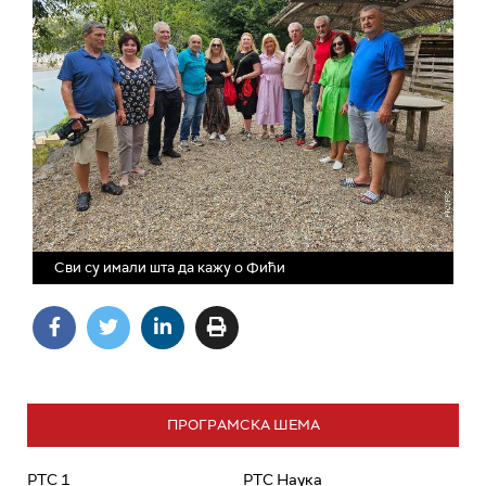
Сви су имали шта да кажу о Фићи
ПРОГРАМСКА ШЕМА
РТС 1
РТС Наука