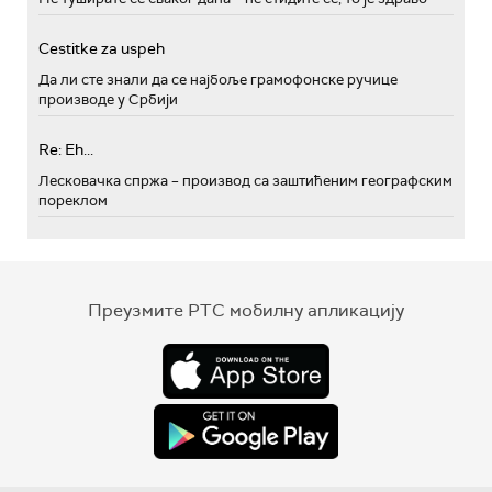
Cestitke za uspeh
Да ли сте знали да се најбоље грамофонске ручице
производе у Србији
Re: Eh...
Лесковачка спржа – производ са заштићеним географским
пореклом
Преузмите РТС мобилну апликацију