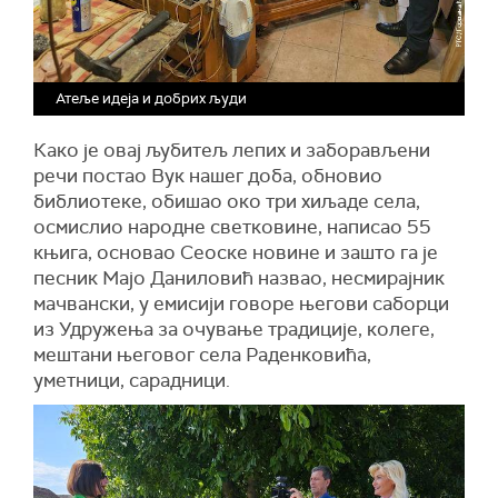
Атеље идеја и добрих људи
Како је овај љубитељ лепих и заборављени
речи постао Вук нашег доба, обновио
библиотеке, обишао око три хиљаде села,
осмислио народне светковине, написао 55
књига, основао Сеоске новине и зашто га је
песник Мајо Даниловић назвао, несмирајник
мачвански, у емисији говоре његови саборци
из Удружења за очување традиције, колеге,
мештани његовог села Раденковића,
уметници, сарадници.