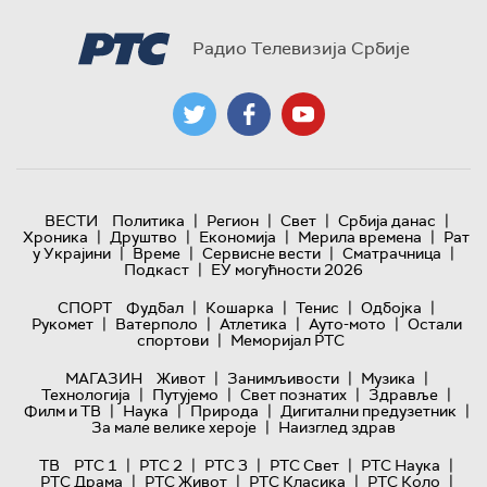
Радио Телевизија Србије
|
|
|
|
ВЕСТИ
Политика
Регион
Свет
Србија данас
|
|
|
|
Хроника
Друштво
Економија
Мерила времена
Рат
|
|
|
|
у Украјини
Време
Сервисне вести
Сматрачница
|
Подкаст
ЕУ могућности 2026
|
|
|
|
СПОРТ
Фудбал
Кошарка
Тенис
Одбојка
|
|
|
|
Рукомет
Ватерполо
Атлетика
Ауто-мото
Остали
|
спортови
Меморијал РТС
|
|
|
МАГАЗИН
Живот
Занимљивости
Музика
|
|
|
|
Технологијa
Путујемо
Свет познатих
Здравље
|
|
|
|
Филм и ТВ
Наука
Природа
Дигитални предузетник
|
За мале велике хероје
Наизглед здрав
|
|
|
|
|
ТВ
РТС 1
РТС 2
РТС 3
РТС Свет
РТС Наука
|
|
|
|
РТС Драма
РТС Живот
РТС Класика
РТС Коло