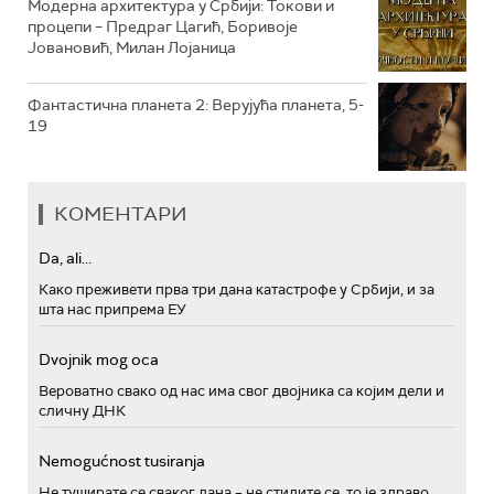
Модерна архитектура у Србији: Токови и
процепи – Предраг Цагић, Боривоје
Јовановић, Милан Лојаница
Фантастична планета 2: Верујућа планета, 5-
19
КОМЕНТАРИ
Da, ali...
Како преживети прва три дана катастрофе у Србији, и за
шта нас припрема ЕУ
Dvojnik mog oca
Вероватно свако од нас има свог двојника са којим дели и
сличну ДНК
Nemogućnost tusiranja
Не туширате се сваког дана – не стидите се, то је здраво