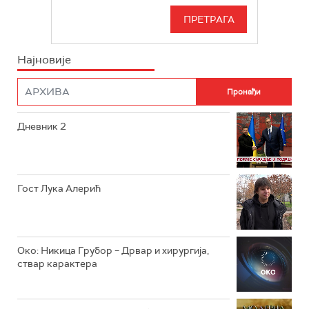
РТС 3
СЕРИЈА
РТС СВЕТ
ИНФО
Најновије
РТС НАУКА
ФИЛМ
РТС ДРАМА
Дневник 2
РТС ЖИВОТ
РТС КЛАСИКА
РТС КОЛО
Гост Лука Алерић
РТС ТРЕЗОР
РТС МУЗИКА
Око: Никица Грубор – Дрвар и хирургија,
ствар карактера
РТС ПОЛЕТАРАЦ