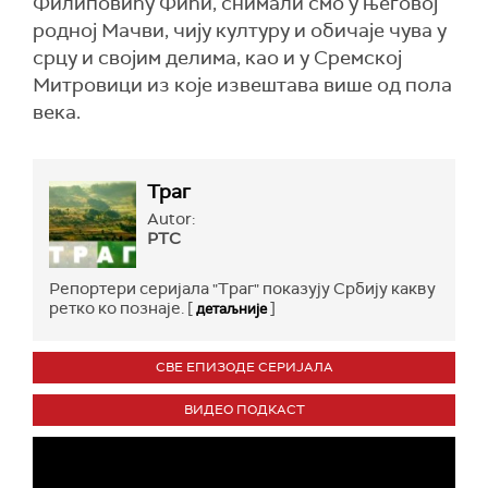
Филиповићу Фићи, снимали смо у његовој
родној Мачви, чију културу и обичаје чува у
срцу и својим делима, као и у Сремској
Митровици из које извештава више од пола
века.
Траг
Autor:
РТС
Репортери серијала "Траг" показују Србију какву
ретко ко познаје. [
]
детаљније
СВЕ ЕПИЗОДЕ СЕРИЈАЛА
ВИДЕО ПОДКАСТ