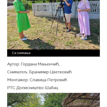
Са снимања
Аутор: Гордана Мањенчић,
Сниматељ: Бранимир Цветковић
Монтажер: Славица Петровић
РТС Дописништво Шабац