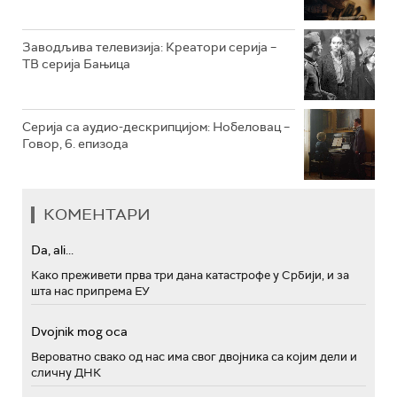
Заводљива телевизија: Креатори серија –
ТВ серија Бањица
Серија са аудио-дескрипцијом: Нобеловац –
Говор, 6. епизода
КОМЕНТАРИ
Da, ali...
Како преживети прва три дана катастрофе у Србији, и за
шта нас припрема ЕУ
Dvojnik mog oca
Вероватно свако од нас има свог двојника са којим дели и
сличну ДНК