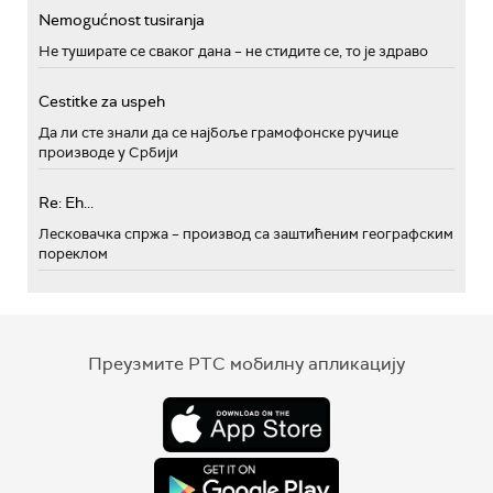
Nemogućnost tusiranja
Не туширате се сваког дана – не стидите се, то је здраво
Cestitke za uspeh
Да ли сте знали да се најбоље грамофонске ручице
производе у Србији
Re: Eh...
Лесковачка спржа – производ са заштићеним географским
пореклом
Преузмите РТС мобилну апликацију