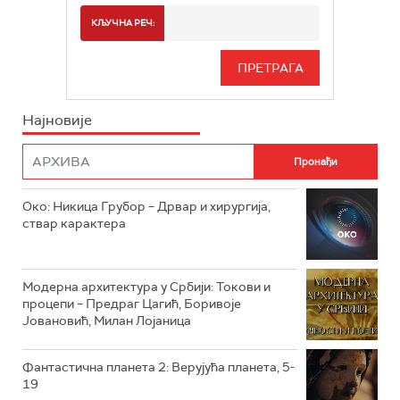
РТС 2
СПОРТ
КЉУЧНА РЕЧ:
РТС 3
СЕРИЈА
РТС СВЕТ
ИНФО
Најновије
РТС НАУКА
ФИЛМ
РТС ДРАМА
Око: Никица Грубор – Дрвар и хирургија,
РТС ЖИВОТ
ствар карактера
РТС КЛАСИКА
РТС КОЛО
Модерна архитектура у Србији: Токови и
процепи – Предраг Цагић, Боривоје
Јовановић, Милан Лојаница
РТС ТРЕЗОР
РТС МУЗИКА
Фантастична планета 2: Верујућа планета, 5-
19
РТС ПОЛЕТАРАЦ