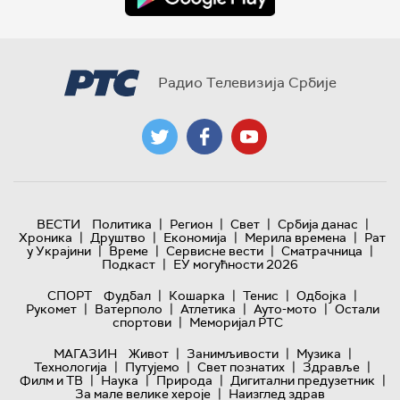
Радио Телевизија Србије
|
|
|
|
ВЕСТИ
Политика
Регион
Свет
Србија данас
|
|
|
|
Хроника
Друштво
Економија
Мерила времена
Рат
|
|
|
|
у Украјини
Време
Сервисне вести
Сматрачница
|
Подкаст
ЕУ могућности 2026
|
|
|
|
СПОРТ
Фудбал
Кошарка
Тенис
Одбојка
|
|
|
|
Рукомет
Ватерполо
Атлетика
Ауто-мото
Остали
|
спортови
Меморијал РТС
|
|
|
МАГАЗИН
Живот
Занимљивости
Музика
|
|
|
|
Технологијa
Путујемо
Свет познатих
Здравље
|
|
|
|
Филм и ТВ
Наука
Природа
Дигитални предузетник
|
За мале велике хероје
Наизглед здрав