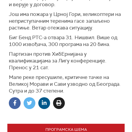
и верује у договор.
Још има пожара у Црној Гори, хеликоптери на
неприступачним теренима гасе запаљено
растиње. Ветар отежава ситуацију.
Биг Бенд РТС-а отвара 31. Нишвил. Више од
1000 извођача, 300 програма на 20 бина.
Партизан против ХибЕрнијана у
квалификацијама за Лигу конференције.
Пренос у 21 сат.
Мале реке пресушиле, критичне тачке на
Великој Морави и Сави узводно од Београда.
Сутра и до 37 степени.
ПРОГРАМСКА ШЕМА