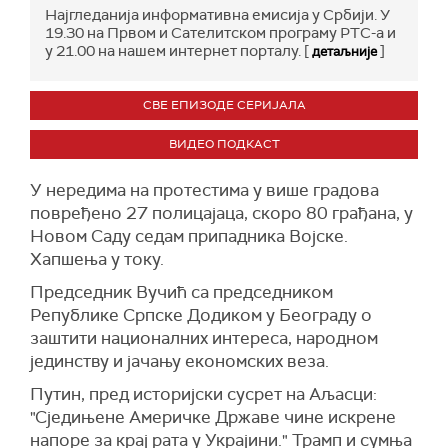
Најгледанија информативна емисија у Србији. У
19.30 на Првом и Сателитском програму РТС-а и
у 21.00 на нашем интернет порталу. [
]
детаљније
СВЕ ЕПИЗОДЕ СЕРИЈАЛА
ВИДЕО ПОДКАСТ
У нередима на протестима у више градова
повређено 27 полицајаца, скоро 80 грађана, у
Новом Саду седам припадника Војске.
Хапшења у току.
Председник Вучић са председником
Републике Српске Додиком у Београду о
заштити националних интереса, народном
јединству и јачању економских веза.
Путин, пред историјски сусрет на Аљасци:
"Сједињене Америчке Државе чине искрене
напоре за крај рата у Украјини." Трамп и сумња