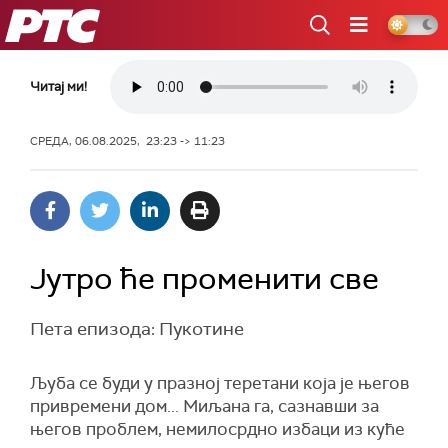
РТС
Читај ми!
СРЕДА, 06.08.2025, 23:23 -> 11:23
Јутро ће променити све
Пета епизода: Пукотине
Љуба се буди у празној теретани која је његов
привремени дом... Миљана га, сазнавши за
његов проблем, немилосрдно избаци из куће