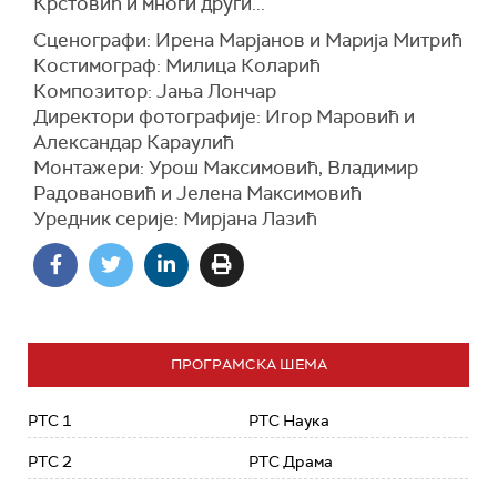
Крстовић и многи други...
Сценографи: Ирена Марјанов и Марија Митрић
Костимограф: Милица Коларић
Композитор: Јања Лончар
Директори фотографије: Игор Маровић и
Александар Караулић
Монтажери: Урош Максимовић, Владимир
Радовановић и Јелена Максимовић
Уредник серије: Мирјана Лазић
ПРОГРАМСКА ШЕМА
РТС 1
РТС Наука
РТС 2
РТС Драма