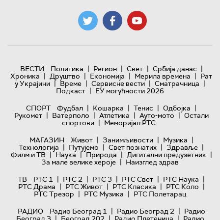
|
|
|
|
ВЕСТИ
Политика
Регион
Свет
Србија данас
|
|
|
|
Хроника
Друштво
Економија
Мерила времена
Рат
|
|
|
|
у Украјини
Време
Сервисне вести
Сматрачница
|
Подкаст
ЕУ могућности 2026
|
|
|
|
СПОРТ
Фудбал
Кошарка
Тенис
Одбојка
|
|
|
|
Рукомет
Ватерполо
Атлетика
Ауто-мото
Остали
|
спортови
Меморијал РТС
|
|
|
МАГАЗИН
Живот
Занимљивости
Музика
|
|
|
|
Технологијa
Путујемо
Свет познатих
Здравље
|
|
|
|
Филм и ТВ
Наука
Природа
Дигитални предузетник
|
За мале велике хероје
Наизглед здрав
|
|
|
|
|
ТВ
РТС 1
РТС 2
РТС 3
РТС Свет
РТС Наука
|
|
|
|
РТС Драма
РТС Живот
РТС Класика
РТС Коло
|
|
РТС Трезор
РТС Музика
РТС Полетарац
|
|
РАДИО
Радио Београд 1
Радио Београд 2
Радио
|
|
|
Београд 3
Београд 202
Радио Плетеница
Радио