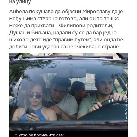
на улицу...
Анђела покушава да објасни Мирославу да је
међу њима стварно готово, али он то тешко
може да прихвати... Филипови родитељи,
Душан и Биљана, надали су се да бар једно
њихово дете иде "правим путем", али онда ће
добити нови ударац са неочекиване стране...
"Јутро ће променити све"