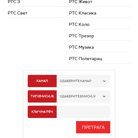
РТС 3
РТС Живот
РТС Свет
РТС Класика
РТС Коло
РТС Трезор
РТС Музика
РТС Полетарац
КАНАЛ:
ОДАБЕРИТЕ КАНАЛ
РТС 1
ТИП ЕМИСИЈЕ:
ОДАБЕРИТЕ ЕМИСИЈУ
РТС 2
СПОРТ
КЉУЧНА РЕЧ:
РТС 3
СЕРИЈА
РТС СВЕТ
ИНФО