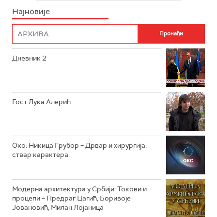
Најновије
РТС НАУКА
ФИЛМ
РТС ДРАМА
Дневник 2
РТС ЖИВОТ
РТС КЛАСИКА
РТС КОЛО
Гост Лука Алерић
РТС ТРЕЗОР
РТС МУЗИКА
Око: Никица Грубор – Дрвар и хирургија,
ствар карактера
РТС ПОЛЕТАРАЦ
Модерна архитектура у Србији: Токови и
процепи – Предраг Цагић, Боривоје
Јовановић, Милан Лојаница