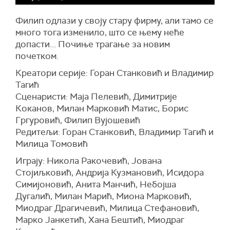
Филип одлази у своју стару фирму, али тамо се
много тога изменило, што се њему неће
допасти... Почиње трагање за новим
почетком.
Креатори серије: Горан Станковић и Владимир
Тагић
Сценаристи: Маја Пелевић, Димитрије
Коканов, Милан Марковић Матис, Борис
Гргуровић, Филип Вујошевић
Редитељи: Горан Станковић, Владимир Тагић и
Милица Томовић
Играју: Никола Ракочевић, Јована
Стојиљковић, Андрија Кузмановић, Исидора
Симијоновић, Анита Манчић, Небојша
Дугалић, Милан Марић, Миона Марковић,
Миодраг Драгичевић, Милица Стефановић,
Марко Јанкетић, Хана Бештић, Миодраг