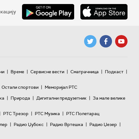
кацију
|
|
|
|
|
ни
Време
Сервисне вести
Сматрачница
Подкаст
|
Остали спортови
Меморијал РТС
|
|
|
ка
Природа
Дигитални предузетник
За мале велике
|
|
|
РТС Трезор
РТС Музика
РТС Полетарац
|
|
|
|
лер
Радио Џубокс
Радио Вртешка
Радио Џезер