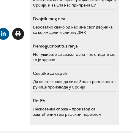
Србији, и за шта нас припрема ЕУ
Dvojnik mog oca
Вероватно свако од нас има свог двојника
са којим дели и сличну ДНК
Nemogućnost tusiranja
Не туширате се сваког дана – не стидите се,
то је здраво
Cestitke za uspeh
Да ли сте знали да се најбоље грамофонске
ручице производе у Србији
Re: Eh...
Лесковачка спржа – производ са
заштићеним географским пореклом