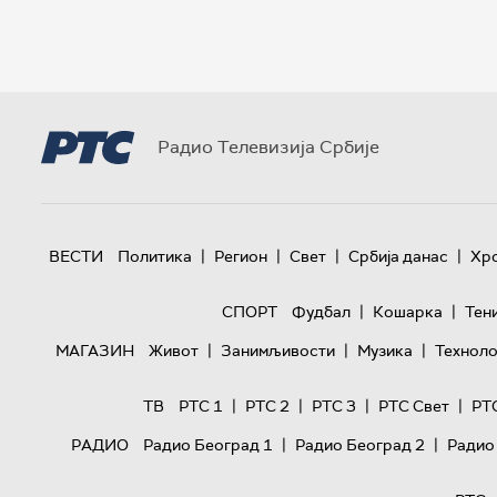
Радио Телевизија Србије
|
|
|
|
ВЕСТИ
Политика
Регион
Свет
Србија данас
Хр
|
|
СПОРТ
Фудбал
Кошарка
Тен
|
|
|
МАГАЗИН
Живот
Занимљивости
Музика
Техноло
|
|
|
|
ТВ
РТС 1
РТС 2
РТС 3
РТС Свет
РТ
|
|
РАДИО
Радио Београд 1
Радио Београд 2
Радио