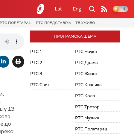
Lat
Eng
РТС ПОЛЕТАРАЦ
РТС ПРЕДСТАВЉА
ТВ УЖИВО
ПРОГРАМСКА ШЕМА
РТС 1
РТС Наука
РТС 2
РТС Драма
РТС 3
РТС Живот
РТС Свет
РТС Класика
и,
РТС Коло
.
РТС Трезор
 у 13.
кова,
РТС Музика
е до
РТС Полетарац
преко