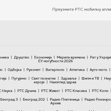
Преузмите РТС мобилну апли
|
|
|
|
оника
Друштво
Економија
Мерила времена
Рат у Украји
ЕУ могућности 2026
|
|
|
|
|
|
ис
Одбојка
Рукомет
Ватерполо
Атлетика
Ауто-мото
|
|
|
|
|
гијa
Путујемо
Свет познатих
Здравље
Филм и ТВ
Нау
|
хероје
Наизглед здрав
|
|
|
|
С Наука
РТС Драма
РТС Живот
РТС Класика
РТС Коло
|
|
|
 Београд 3
Београд 202
Радио Плетеница
Радио Рокенро
Архив