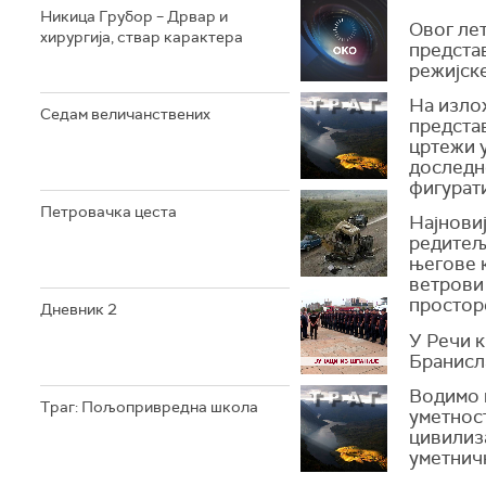
Никица Грубор – Дрвар и
Овог ле
хирургија, ствар карактера
представ
режијске
На изло
Седам величанствених
представ
цртежи 
доследн
фигурат
Петровачка цеста
Најнови
редитељ
његове 
ветрови 
простор
Дневник 2
У Речи к
Бранисл
Водимо 
Траг: Пољопривредна школа
уметност
цивилиза
уметнич