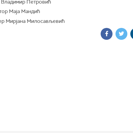
 Владимир Петровић
тор Маја Мандић
р Мирјана Милосављевић