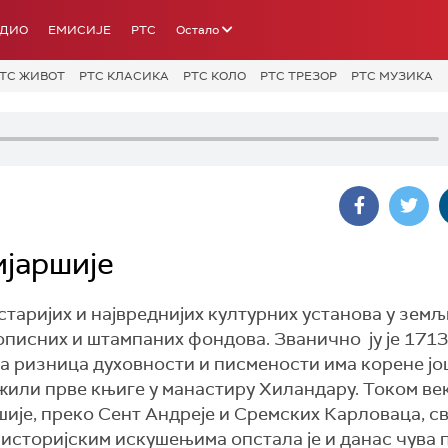
АДИО
ЕМИСИЈЕ
РТС
Остало
ТС ЖИВОТ
РТС КЛАСИКА
РТС КОЛО
РТС ТРЕЗОР
РТС МУЗИКА
јаршије
старијих и највреднијих културних установа у земљ
описних и штампаних фондова. Званично ју је 1713
а ризница духовности и писмености има корене још
ожили прве књиге у манастиру Хиландару. Током ве
ије, преко Сент Андреје и Сремских Карловаца, св
историјским искушењима опстала је и данас чува 