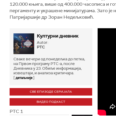
120.000 књига, више од 400.000 часописа и го
пергаменту и украшене минијатурама. Зато ј
Патријаршије др Зоран Недељковић.
Културни дневник
Autor:
РТС
Сваке вечери од понедељка до петка,
на Првом програму РТС-а, после
Дневника у 23. Обиље информација,
извештаји, и анализа критичара.
[
]
детаљније
СВЕ ЕПИЗОДЕ СЕРИЈАЛА
ВИДЕО ПОДКАСТ
РТС 1