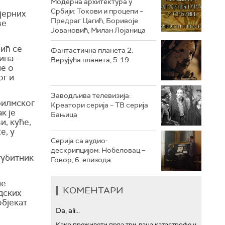
Модерна архитектура у
Србији: Токови и процепи –
јерних
Предраг Цагић, Боривоје
РТС ТРЕЗОР
ве
Јовановић, Милан Лојаница
РТС МУЗИКА
ић се
Фантастична планета 2:
ина –
Верујућа планета, 5-19
РТС ПОЛЕТАРАЦ
че о
ог и
Заводљива телевизија:
филмског
Креатори серија – ТВ серија
к је
Бањица
, куће,
е, у
Серија са аудио-
дескрипцијом: Нобеловац –
губитник
Говор, 6. епизода
не
КОМЕНТАРИ
дских
објекат
Da, ali...
Како преживети прва три дана катастрофе у