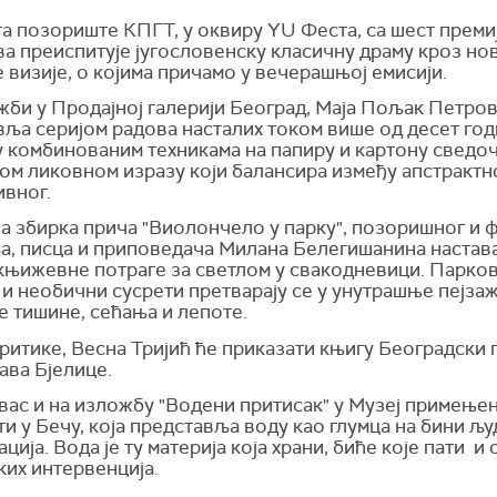
та позориште КПГТ, у оквиру YU Феста, са шест преми
а преиспитује југословенску класичну драму кроз но
 визије, о којима причамо у вечерашњој емисији.
жби у Продајној галерији Београд, Маја Пољак Петров
ља серијом радова насталих током више од десет год
у комбинованим техникама на папиру и картону сведо
ом ликовном изразу који балансира између апстрактн
ивног.
ја збирка прича "Виолончело у парку", позоришног и 
а, писца и приповедача Милана Белегишанина настава
књижевне потраге за светлом у свакодневици. Паркови
и необични сусрети претварају се у унутрашње пејзаж
е тишине, сећања и лепоте.
ритике, Весна Тријић ће приказати књигу Београдски 
ава Бјелице.
вас и на изложбу "Водени притисак" у Музеј примење
и у Бечу, која представља воду као глумца на бини љу
ција. Вода је ту материја која храни, биће које пати и 
ких интервенција.