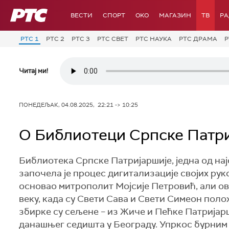
РТС
ВЕСТИ
СПОРТ
OKO
МАГАЗИН
ТВ
Р
РТС 1
РТС 2
РТС 3
РТС СВЕТ
РТС НАУКА
РТС ДРАМА
Р
Читај ми!
ПОНЕДЕЉАК, 04.08.2025, 22:21 -> 10:25
О Библиотеци Српске Патри
Библиотека Српске Патријаршије, једна од нај
започела је процес дигитализације својих рук
основао митрополит Мојсије Петровић, али ов
веку, када су Свети Сава и Свети Симеон пол
збирке су сељене – из Жиче и Пећке Патријарш
данашњег седишта у Београду. Упркос бурним 