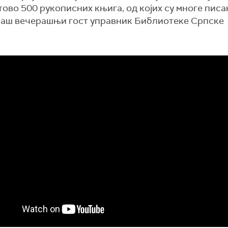
тово 500 рукописних књига, од којих су многе писа
е наш вечерашњи гост управник Библиотеке Српске