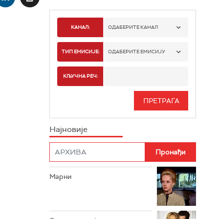
КАНАЛ:
ОДАБЕРИТЕ КАНАЛ
РТС 1
ТИП ЕМИСИЈЕ:
ОДАБЕРИТЕ ЕМИСИЈУ
РТС 2
СПОРТ
КЉУЧНА РЕЧ:
РТС 3
СЕРИЈА
РТС СВЕТ
ИНФО
Најновије
РТС НАУКА
ФИЛМ
РТС ДРАМА
Марни
РТС ЖИВОТ
РТС КЛАСИКА
РТС КОЛО