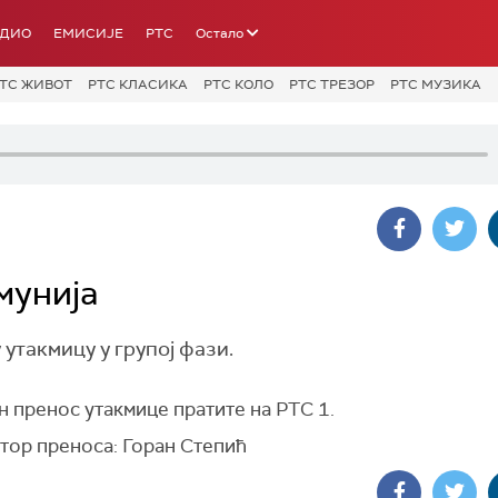
АДИО
ЕМИСИЈЕ
РТС
Остало
ТС ЖИВОТ
РТС КЛАСИКА
РТС КОЛО
РТС ТРЕЗОР
РТС МУЗИКА
мунија
 утакмицу у групој фази.
 пренос утакмице пратите на РТС 1.
тор преноса: Горан Степић