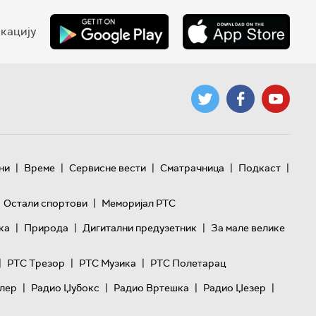
кацију
|
|
|
|
|
ни
Време
Сервисне вести
Сматрачница
Подкаст
|
Остали спортови
Меморијал РТС
|
|
|
ка
Природа
Дигитални предузетник
За мале велике
|
|
|
РТС Трезор
РТС Музика
РТС Полетарац
|
|
|
|
лер
Радио Џубокс
Радио Вртешка
Радио Џезер