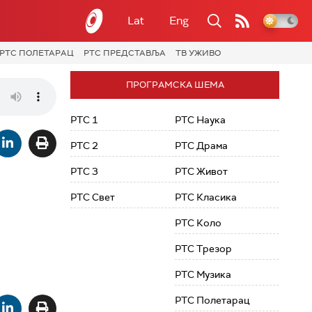
Lat
Eng
РТС ПОЛЕТАРАЦ
РТС ПРЕДСТАВЉА
ТВ УЖИВО
ПРОГРАМСКА ШЕМА
РТС 1
РТС Наука
РТС 2
РТС Драма
РТС 3
РТС Живот
РТС Свет
РТС Класика
РТС Коло
РТС Трезор
РТС Музика
РТС Полетарац