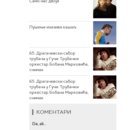
Само нас двоје
РТС ТРЕЗОР
РТС МУЗИКА
Пушење изазива кашаљ
РТС ПОЛЕТАРАЦ
65. Драгачевски сабор
трубача у Гучи: Трубачки
оркестар Бобана Марковића,
снимак
65. Драгачевски сабор
трубача у Гучи: Трубачки
оркестар Бобана Марковића,
снимак
КОМЕНТАРИ
Da, ali...