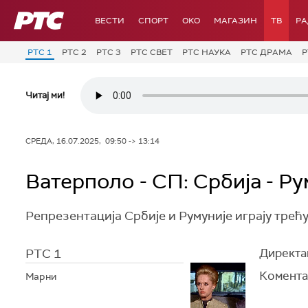
РТС
ВЕСТИ
СПОРТ
OKO
МАГАЗИН
ТВ
Р
РТС 1
РТС 2
РТС 3
РТС СВЕТ
РТС НАУКА
РТС ДРАМА
Р
Читај ми!
СРЕДА, 16.07.2025, 09:50 -> 13:14
Ватерполо - СП: Србија - Ру
Репрезентација Србије и Румуније играју трећу
РТС 1
Директан
Комента
Марни