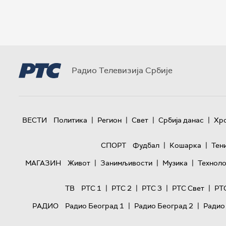
Радио Телевизија Србије
|
|
|
|
ВЕСТИ
Политика
Регион
Свет
Србија данас
Хр
|
|
СПОРТ
Фудбал
Кошарка
Тен
|
|
|
МАГАЗИН
Живот
Занимљивости
Музика
Техноло
|
|
|
|
ТВ
РТС 1
РТС 2
РТС 3
РТС Свет
РТ
|
|
РАДИО
Радио Београд 1
Радио Београд 2
Радио