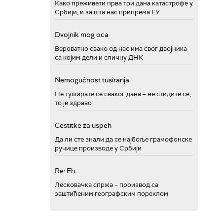
Како преживети прва три дана катастрофе у
Србији, и за шта нас припрема ЕУ
Dvojnik mog oca
Вероватно свако од нас има свог двојника
са којим дели и сличну ДНК
Nemogućnost tusiranja
Не туширате се сваког дана – не стидите се,
то је здраво
Cestitke za uspeh
Да ли сте знали да се најбоље грамофонске
ручице производе у Србији
Re: Eh...
Лесковачка спржа – производ са
заштићеним географским пореклом