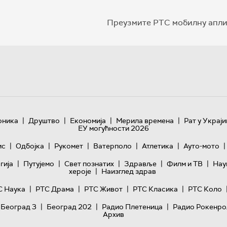
Преузмите РТС мобилну апли
|
|
|
|
оника
Друштво
Економија
Мерила времена
Рат у Украји
ЕУ могућности 2026
|
|
|
|
|
|
ис
Одбојка
Рукомет
Ватерполо
Атлетика
Ауто-мото
|
|
|
|
|
гијa
Путујемо
Свет познатих
Здравље
Филм и ТВ
Нау
|
хероје
Наизглед здрав
|
|
|
|
С Наука
РТС Драма
РТС Живот
РТС Класика
РТС Коло
|
|
|
 Београд 3
Београд 202
Радио Плетеница
Радио Рокенро
Архив