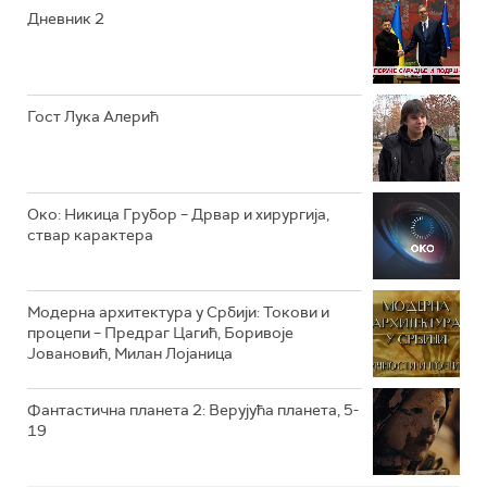
Дневник 2
РТС ЖИВОТ
РТС КЛАСИКА
РТС КОЛО
Гост Лука Алерић
РТС ТРЕЗОР
РТС МУЗИКА
Око: Никица Грубор – Дрвар и хирургија,
ствар карактера
РТС ПОЛЕТАРАЦ
Модерна архитектура у Србији: Токови и
процепи – Предраг Цагић, Боривоје
Јовановић, Милан Лојаница
Фантастична планета 2: Верујућа планета, 5-
19