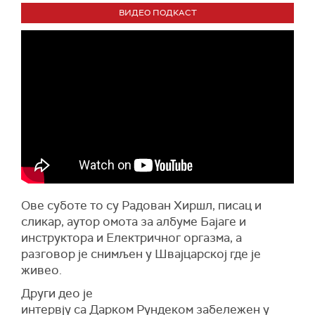
ВИДЕО ПОДКАСТ
Ове суботе то су Радован Хиршл, писац и
сликар, аутор омота за албуме Бајаге и
инструктора и Електричног оргазма, а
разговор је снимљен у Швајцарској где је
живео.
Други део је
интервју са Дарком Рундеком забележен у