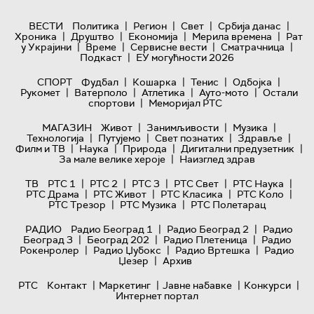
|
|
|
|
ВЕСТИ
Политика
Регион
Свет
Србија данас
|
|
|
|
Хроника
Друштво
Економија
Мерила времена
Рат
|
|
|
|
у Украјини
Време
Сервисне вести
Сматрачница
|
Подкаст
ЕУ могућности 2026
|
|
|
|
СПОРТ
Фудбал
Кошарка
Тенис
Одбојка
|
|
|
|
Рукомет
Ватерполо
Атлетика
Ауто-мото
Остали
|
спортови
Меморијал РТС
|
|
|
МАГАЗИН
Живот
Занимљивости
Музика
|
|
|
|
Технологијa
Путујемо
Свет познатих
Здравље
|
|
|
|
Филм и ТВ
Наука
Природа
Дигитални предузетник
|
За мале велике хероје
Наизглед здрав
|
|
|
|
|
ТВ
РТС 1
РТС 2
РТС 3
РТС Свет
РТС Наука
|
|
|
|
РТС Драма
РТС Живот
РТС Класика
РТС Коло
|
|
РТС Трезор
РТС Музика
РТС Полетарац
|
|
РАДИО
Радио Београд 1
Радио Београд 2
Радио
|
|
|
Београд 3
Београд 202
Радио Плетеница
Радио
|
|
|
Рокенролер
Радио Џубокс
Радио Вртешка
Радио
|
Џезер
Архив
|
|
|
|
РТС
Контакт
Маркетинг
Јавне набавке
Конкурси
Интернет портал