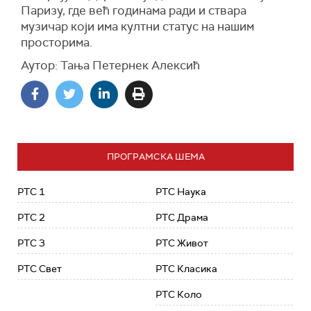
Паризу, где већ годинама ради и ствара
музичар који има култни статус на нашим
просторима.
Аутор: Тања Петернек Алексић
ПРОГРАМСКА ШЕМА
РТС 1
РТС Наука
РТС 2
РТС Драма
РТС 3
РТС Живот
РТС Свет
РТС Класика
РТС Коло