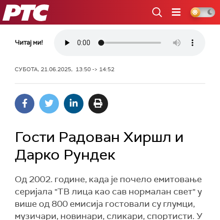
РТС
Читај ми!
СУБОТА, 21.06.2025, 13:50 -> 14:52
Гости Радован Хиршл и
Дарко Рундек
Од 2002. године, када је почело емитовање
серијала "ТВ лица као сав нормалан свет" у
више од 800 емисија гостовали су глумци,
музичари, новинари, сликари, спортисти. У