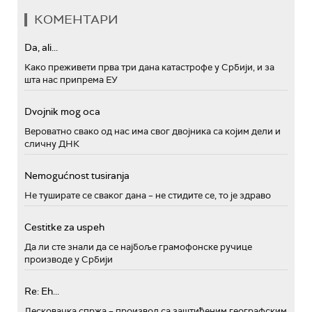
КОМЕНТАРИ
Da, ali...
Како преживети прва три дана катастрофе у Србији, и за
шта нас припрема ЕУ
Dvojnik mog oca
Вероватно свако од нас има свог двојника са којим дели и
сличну ДНК
Nemogućnost tusiranja
Не туширате се сваког дана – не стидите се, то је здраво
Cestitke za uspeh
Да ли сте знали да се најбоље грамофонске ручице
производе у Србији
Re: Eh...
Лесковачка спржа – производ са заштићеним географским