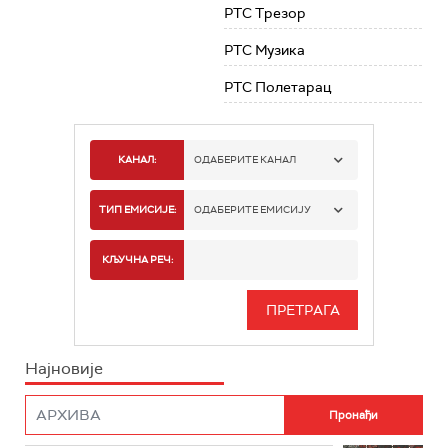
РТС Трезор
РТС Музика
РТС Полетарац
КАНАЛ:
ОДАБЕРИТЕ КАНАЛ
РТС 1
ТИП ЕМИСИЈЕ:
ОДАБЕРИТЕ ЕМИСИЈУ
РТС 2
СПОРТ
КЉУЧНА РЕЧ:
РТС 3
СЕРИЈА
РТС СВЕТ
ИНФО
Најновије
РТС НАУКА
ФИЛМ
РТС ДРАМА