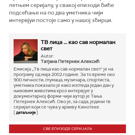
летњем серијалу, у свакој епизоди биће
подсећање на по два уметника чији
интервјуи постоје само у нашој збирци.
ТВ лица ... као сав нормалан
свет
Autor:
Тaтjaнa Пeтeрнeк Aлeксић
Емисија ,,Тв лица као сав нормалан свет" је на
програму од маја 2002.године. За то време око
900 личности, глумаца, музичара, спортиста,
уметника показало је како изгледа један дан у
њиховим животима кроз интервјуе у
документарној форми чији аутор је Тања
Петернек Алексић. Ово је, за сада, једини тв
серијал који се чува у архиву Кинотеке.
[
]
детаљније
СВЕ ЕПИЗОДЕ СЕРИЈАЛА