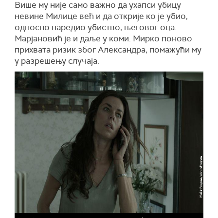
Више му није само важно да ухапси убицу
невине Милице већ и да открије ко је убио,
односно наредио убиство, његовог оца.
Марјановић је и даље у коми. Мирко поново
прихвата ризик због Александра, помажући му
у разрешењу случаја.