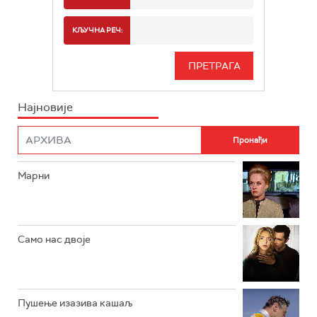
РТС 2
СПОРТ
КЉУЧНА РЕЧ:
РТС 3
СЕРИЈА
РТС СВЕТ
ИНФО
Најновије
РТС НАУКА
ФИЛМ
РТС ДРАМА
Марни
РТС ЖИВОТ
РТС КЛАСИКА
РТС КОЛО
Само нас двоје
РТС ТРЕЗОР
РТС МУЗИКА
Пушење изазива кашаљ