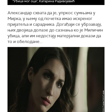
"Убице мог оца", Катарина Радивојевић
Александар схвата да је, упркос сумњама у
Мирка, у њему од почетка имао искреног
пријатеља и сарадника. Догађаји се убрзавају,
њих двојица долазе до сазнања ко је Миличин
убица, али им недостају матерјални докази да
то и обелодане...