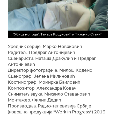
"Убице мог оца", Тамара Крцуновић и Тихомир Станић
Уредник серије: Марко Новаковић
Редитељ: Предраг Антонијевић
Сценаристи: Наташа Дракулић и Предраг
Антонијевић
Директор фотографије: Милош Кодемо
Сценограф: Јелена Милиновић
Костимограф: Момирка Баиловић
Композитор: Александра Ковач
Сниматељ звука: Михаило Стевановић
Монтажер: Филип Дедић
Производња: Радио-телевизија Србије
(извршна продукција "Work in Progress") 2016.