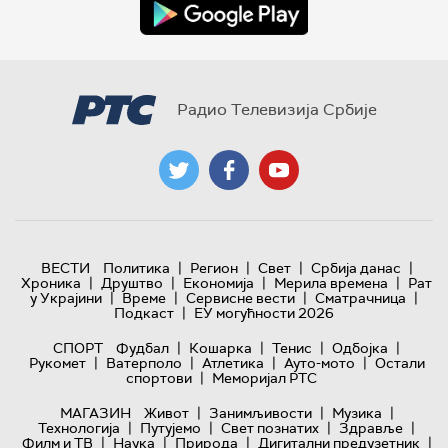
Радио Телевизија Србије
|
|
|
|
ВЕСТИ
Политика
Регион
Свет
Србија данас
|
|
|
|
Хроника
Друштво
Економија
Мерила времена
Рат
|
|
|
|
у Украјини
Време
Сервисне вести
Сматрачница
|
Подкаст
ЕУ могућности 2026
|
|
|
|
СПОРТ
Фудбал
Кошарка
Тенис
Одбојка
|
|
|
|
Рукомет
Ватерполо
Атлетика
Ауто-мото
Остали
|
спортови
Меморијал РТС
|
|
|
МАГАЗИН
Живот
Занимљивости
Музика
|
|
|
|
Технологијa
Путујемо
Свет познатих
Здравље
|
|
|
|
Филм и ТВ
Наука
Природа
Дигитални предузетник