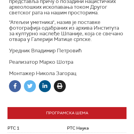
представља причу о позадини нацистичких
археолошких ископавања током Другог
светског рата на нашим просторима.
"Атељеи уметника", назив је поставке
фотографија одабраних из архива Института
за културно наслеђе Шпаније, која се свечано
отвара у Галерији Матице српске.
Уредник Владимир Петровић
Реализатор Марко Шотра
Монтажер Никола Загорац
ПРОГРАМСКА ШЕМА
РТС 1
РТС Наука