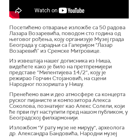
Посетићемо отварање изложбе са 50 радова
Лазара Возаревића, поводом сто година од
његовог рођења, коју организује Музеј града
Београда у сарадњи са Галеријом “Лазар
Возаревић” из Сремске Митровице.
Из извештаја нашег дописника из Ниша,
видећете како је било на претпремијери
представе “Милентијева 14/2“, коју је
режирао Горчин Стојановић, на сцени
Народног позоришта у Нишу.
Пренећемо вам и део атмосфере са концерта
руског пијанисте и композитора Алекса
Соколова, познатијег као Алекс Солели, који
ће први пут наступити пред нашом публиком, у
Београдској филхармонији.
Изложбом "У рату музе не мирују", археолога
др. Александра Бандовића, Народни музеј