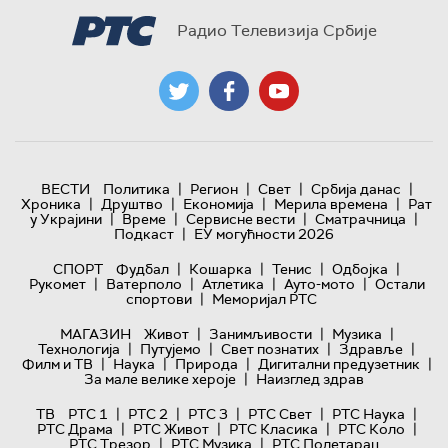
Радио Телевизија Србије
|
|
|
|
ВЕСТИ
Политика
Регион
Свет
Србија данас
|
|
|
|
Хроника
Друштво
Економија
Мерила времена
Рат
|
|
|
|
у Украјини
Време
Сервисне вести
Сматрачница
|
Подкаст
ЕУ могућности 2026
|
|
|
|
СПОРТ
Фудбал
Кошарка
Тенис
Одбојка
|
|
|
|
Рукомет
Ватерполо
Атлетика
Ауто-мото
Остали
|
спортови
Меморијал РТС
|
|
|
МАГАЗИН
Живот
Занимљивости
Музика
|
|
|
|
Технологијa
Путујемо
Свет познатих
Здравље
|
|
|
|
Филм и ТВ
Наука
Природа
Дигитални предузетник
|
За мале велике хероје
Наизглед здрав
|
|
|
|
|
ТВ
РТС 1
РТС 2
РТС 3
РТС Свет
РТС Наука
|
|
|
|
РТС Драма
РТС Живот
РТС Класика
РТС Коло
|
|
РТС Трезор
РТС Музика
РТС Полетарац