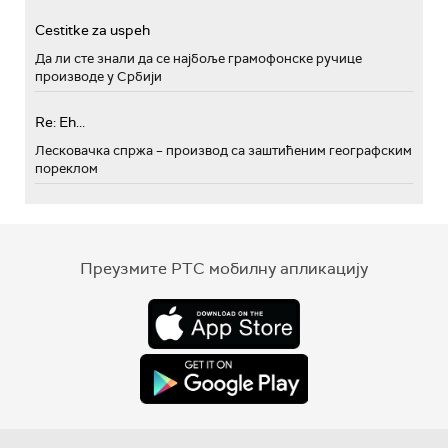
Cestitke za uspeh
Да ли сте знали да се најбоље грамофонске ручице
производе у Србији
Re: Eh...
Лесковачка спржа – производ са заштићеним географским
пореклом
Преузмите РТС мобилну апликацију