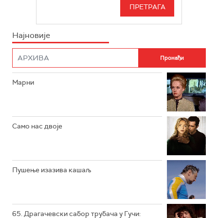
СЕРИЈА
РТС СВЕТ
ИНФО
Најновије
РТС НАУКА
ФИЛМ
РТС ДРАМА
Марни
РТС ЖИВОТ
РТС КЛАСИКА
РТС КОЛО
Само нас двоје
РТС ТРЕЗОР
РТС МУЗИКА
Пушење изазива кашаљ
РТС ПОЛЕТАРАЦ
65. Драгачевски сабор трубача у Гучи: