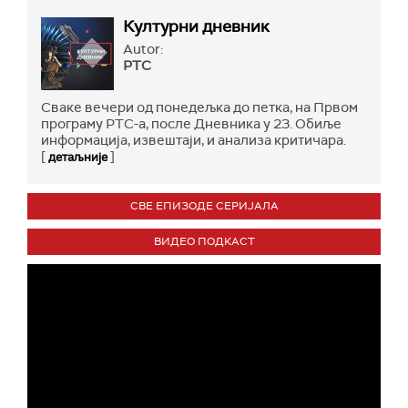
Културни дневник
Autor:
РТС
Сваке вечери од понедељка до петка, на Првом
програму РТС-а, после Дневника у 23. Обиље
информација, извештаји, и анализа критичара.
[
]
детаљније
СВЕ ЕПИЗОДЕ СЕРИЈАЛА
ВИДЕО ПОДКАСТ