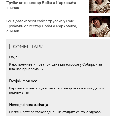
Трубачки оркестар Бобана Марковића,
снимак
65. Драгачевски сабор трубача у Гучи:
Трубачки оркестар Бобана Марковића,
снимак
КОМЕНТАРИ
Da, ali...
Како преживети прва три дана катастрофе у Србији, и за
шта нас припрема ЕУ
Dvojnik mog oca
Вероватно свако од нас има свог двојника са којим дели и
сличну ДНК
Nemogućnost tusiranja
Не туширате се сваког дана – не стидите се, то је здраво