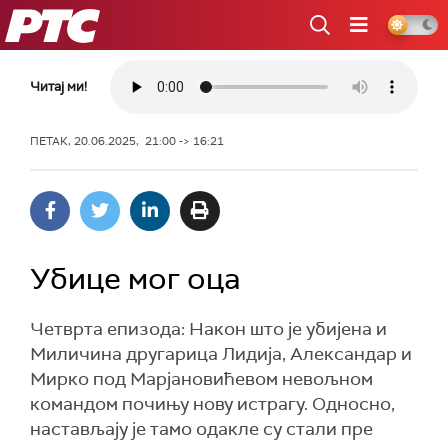
РТС
Читај ми!
ПЕТАК, 20.06.2025, 21:00 -> 16:21
Убице мог оца
Четврта епизода: Након што је убијена и
Миличина другарица Лидија, Александар и
Мирко под Марјановићевом невољном
командом почињу нову истрагу. Односно,
настављају је тамо одакле су стали пре