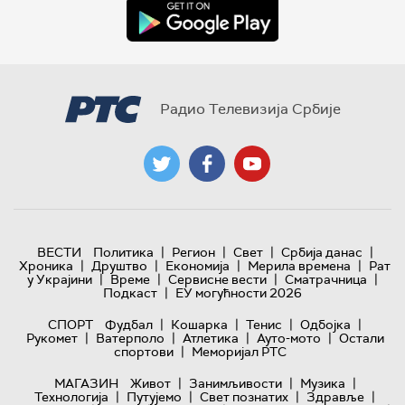
Радио Телевизија Србије
|
|
|
|
ВЕСТИ
Политика
Регион
Свет
Србија данас
|
|
|
|
Хроника
Друштво
Економија
Мерила времена
Рат
|
|
|
|
у Украјини
Време
Сервисне вести
Сматрачница
|
Подкаст
ЕУ могућности 2026
|
|
|
|
СПОРТ
Фудбал
Кошарка
Тенис
Одбојка
|
|
|
|
Рукомет
Ватерполо
Атлетика
Ауто-мото
Остали
|
спортови
Меморијал РТС
|
|
|
МАГАЗИН
Живот
Занимљивости
Музика
|
|
|
|
Технологијa
Путујемо
Свет познатих
Здравље