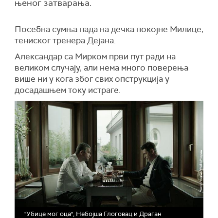
њеног затварања.
Посебна сумња пада на дечка покојне Милице,
тениског тренера Дејана.
Александар са Мирком први пут ради на
великом случају, али нема много поверења
више ни у кога због свих опструкција у
досадашњем току истраге.
"Убице мог оца", Небојша Глоговац и Драган