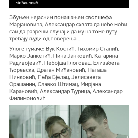
Мићановић
Збуњен нејасним понашањем свог шефа
Марјановића, Александар схвата да неће моћи
сам да разреши случај и да му на томе путу
требају људи од поверења...
Улоге тумаче: Вук Костић, Тихомир Станић,
Марко Јанкетић, Нина Јанковић, Катарина
Радивојевић, Небојша Глоговац, Елизабета
Ђоревска, Драган Мићановић, Наташа
Нинковић, Пеђа Бјелац, Јелисавета
Орашанин, Славко Штимац, Мирјана
Карановић, Александар Ђурица, Александар
Филимоновић...