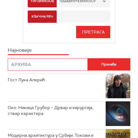
РТС 1
ТИП ЕМИСИЈЕ:
ОДАБЕРИТЕ ЕМИСИЈУ
РТС 2
СПОРТ
КЉУЧНА РЕЧ:
РТС 3
СЕРИЈА
РТС СВЕТ
ИНФО
Најновије
РТС НАУКА
ФИЛМ
РТС ДРАМА
Гост Лука Алерић
РТС ЖИВОТ
РТС КЛАСИКА
РТС КОЛО
Око: Никица Грубор – Дрвар и хирургија,
ствар карактера
РТС ТРЕЗОР
РТС МУЗИКА
Модерна архитектура у Србији: Токови и