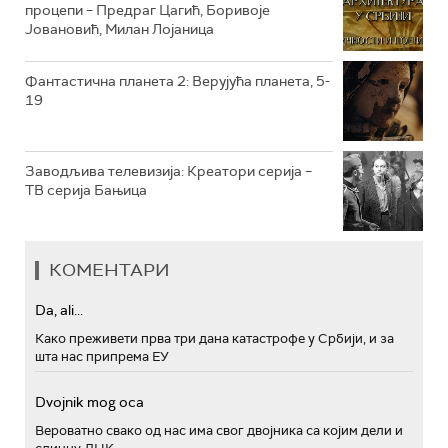
процепи – Предраг Цагић, Боривоје
РТС ПОЛЕТАРАЦ
Јовановић, Милан Лојаница
Фантастична планета 2: Верујућа планета, 5-
19
Заводљива телевизија: Креатори серија –
ТВ серија Бањица
КОМЕНТАРИ
Da, ali...
Како преживети прва три дана катастрофе у Србији, и за
шта нас припрема ЕУ
Dvojnik mog oca
Вероватно свако од нас има свог двојника са којим дели и