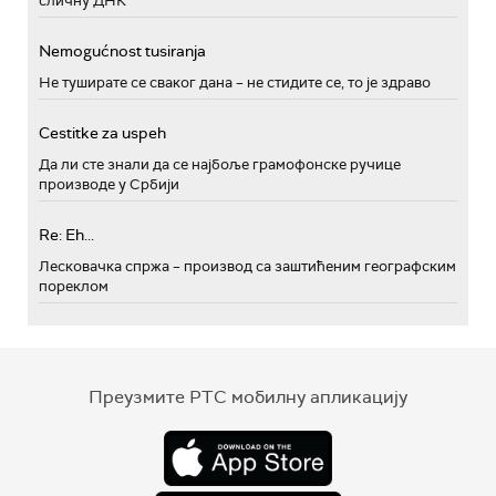
сличну ДНК
Nemogućnost tusiranja
Не туширате се сваког дана – не стидите се, то је здраво
Cestitke za uspeh
Да ли сте знали да се најбоље грамофонске ручице
производе у Србији
Re: Eh...
Лесковачка спржа – производ са заштићеним географским
пореклом
Преузмите РТС мобилну апликацију