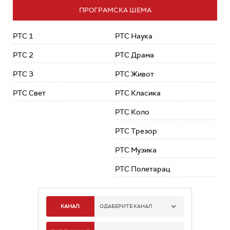
ПРОГРАМСКА ШЕМА
РТС 1
РТС Наука
РТС 2
РТС Драма
РТС 3
РТС Живот
РТС Свет
РТС Класика
РТС Коло
РТС Трезор
РТС Музика
РТС Полетарац
КАНАЛ:
ОДАБЕРИТЕ КАНАЛ