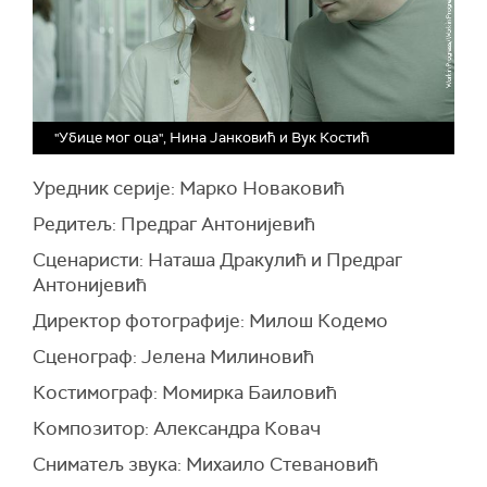
"Убице мог оца", Нина Јанковић и Вук Костић
Уредник серије: Марко Новаковић
Редитељ: Предраг Антонијевић
Сценаристи: Наташа Дракулић и Предраг
Антонијевић
Директор фотографије: Милош Кодемо
Сценограф: Јелена Милиновић
Костимограф: Момирка Баиловић
Композитор: Александра Ковач
Сниматељ звука: Михаило Стевановић