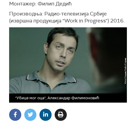
Монтажер: Филип Дедић
Производња: Радио-телевизија Србије
(извршна продукција "Work in Progress") 2016.
"Убице мог оца", Александар Филимоновић