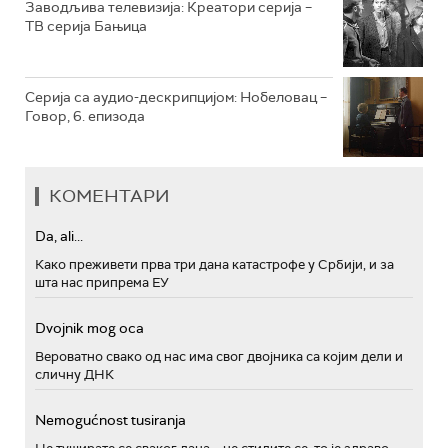
Заводљива телевизија: Креатори серија –
ТВ серија Бањица
Серија са аудио-дескрипцијом: Нобеловац –
Говор, 6. епизода
КОМЕНТАРИ
Da, ali...
Како преживети прва три дана катастрофе у Србији, и за
шта нас припрема ЕУ
Dvojnik mog oca
Вероватно свако од нас има свог двојника са којим дели и
сличну ДНК
Nemogućnost tusiranja