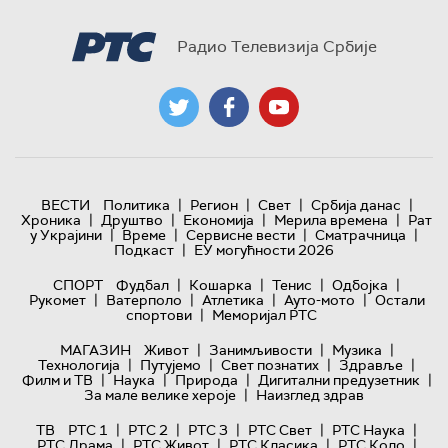
Радио Телевизија Србије
|
|
|
|
ВЕСТИ
Политика
Регион
Свет
Србија данас
|
|
|
|
Хроника
Друштво
Економија
Мерила времена
Рат
|
|
|
|
у Украјини
Време
Сервисне вести
Сматрачница
|
Подкаст
ЕУ могућности 2026
|
|
|
|
СПОРТ
Фудбал
Кошарка
Тенис
Одбојка
|
|
|
|
Рукомет
Ватерполо
Атлетика
Ауто-мото
Остали
|
спортови
Меморијал РТС
|
|
|
МАГАЗИН
Живот
Занимљивости
Музика
|
|
|
|
Технологијa
Путујемо
Свет познатих
Здравље
|
|
|
|
Филм и ТВ
Наука
Природа
Дигитални предузетник
|
За мале велике хероје
Наизглед здрав
|
|
|
|
|
ТВ
РТС 1
РТС 2
РТС 3
РТС Свет
РТС Наука
|
|
|
|
РТС Драма
РТС Живот
РТС Класика
РТС Коло