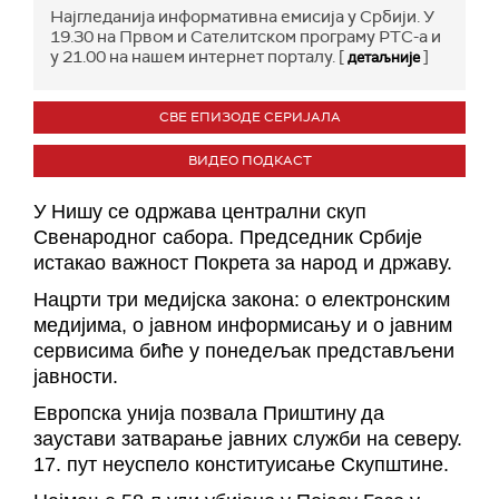
Најгледанија информативна емисија у Србији. У
19.30 на Првом и Сателитском програму РТС-а и
у 21.00 на нашем интернет порталу. [
]
детаљније
СВЕ ЕПИЗОДЕ СЕРИЈАЛА
ВИДЕО ПОДКАСТ
У Нишу се одржава централни скуп
Свенародног сабора. Председник Србије
истакао важност Покрета за народ и државу.
Нацрти три медијска закона: о електронским
медијима, о јавном информисању и о јавним
сервисима биће у понедељак представљени
јавности.
Европска унија позвала Приштину
да
заустави затварање јавних служби на северу.
17. пут неуспело конституисање Скупштине.