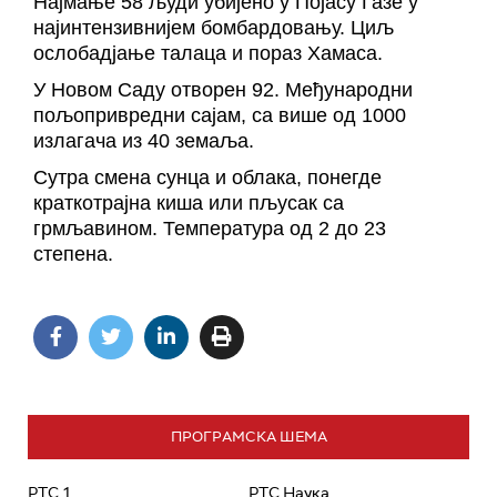
Најмање 58 људи убијено у Појасу Газе у
најинтензивнијем бомбардовању. Циљ
ослобадјање талаца и пораз Хамаса.
У Новом Саду отворен 92. Међународни
пољопривредни сајам, са више од 1000
излагача из 40 земаља.
Сутра смена сунца и облака, понегде
краткотрајна киша или пљусак са
грмљавином. Температура од 2 до 23
степена.
ПРОГРАМСКА ШЕМА
РТС 1
РТС Наука