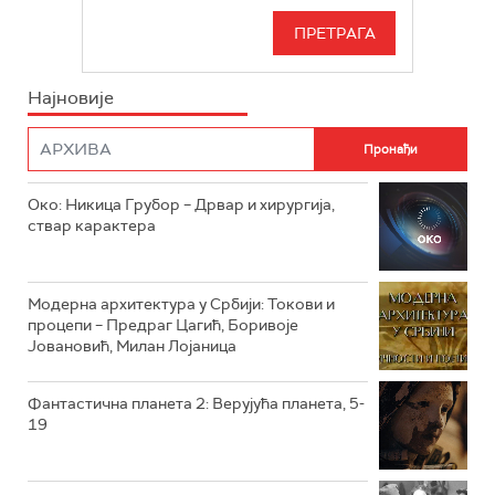
РТС 3
СЕРИЈА
РТС СВЕТ
ИНФО
Најновије
РТС НАУКА
ФИЛМ
РТС ДРАМА
Око: Никица Грубор – Дрвар и хирургија,
РТС ЖИВОТ
ствар карактера
РТС КЛАСИКА
РТС КОЛО
Модерна архитектура у Србији: Токови и
процепи – Предраг Цагић, Боривоје
Јовановић, Милан Лојаница
РТС ТРЕЗОР
РТС МУЗИКА
Фантастична планета 2: Верујућа планета, 5-
19
РТС ПОЛЕТАРАЦ