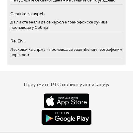
Не туширате се сваког дана – не стидите се, то је здраво
Cestitke za uspeh
Да ли сте знали да се најбоље грамофонске ручице
производе у Србији
Re: Eh...
Лесковачка спржа – производ са заштићеним географским
пореклом
Преузмите РТС мобилну апликацију