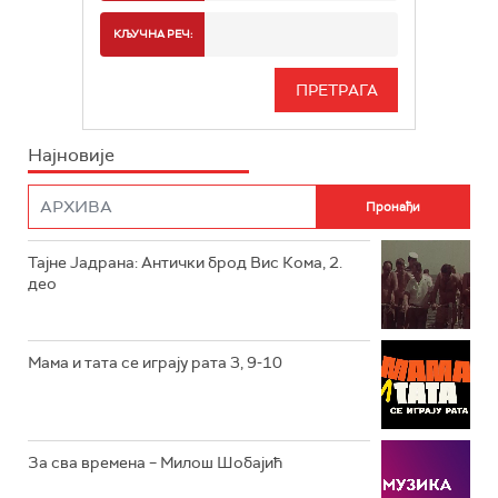
РТС 2
СПОРТ
КЉУЧНА РЕЧ:
РТС 3
СЕРИЈА
РТС СВЕТ
ИНФО
Најновије
РТС НАУКА
ФИЛМ
РТС ДРАМА
Тајне Јадрана: Антички брод Вис Кома, 2.
РТС ЖИВОТ
део
РТС КЛАСИКА
РТС КОЛО
Мама и тата се играју рата 3, 9-10
РТС ТРЕЗОР
РТС МУЗИКА
За сва времена – Милош Шобајић