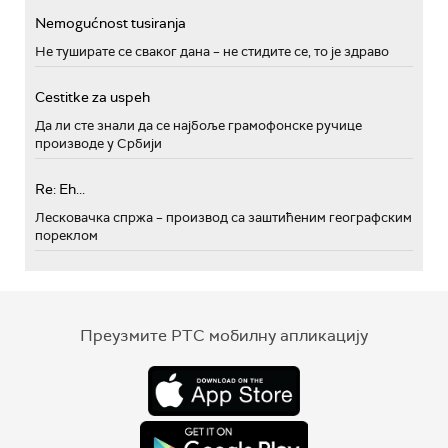
Nemogućnost tusiranja
Не туширате се сваког дана – не стидите се, то је здраво
Cestitke za uspeh
Да ли сте знали да се најбоље грамофонске ручице
производе у Србији
Re: Eh...
Лесковачка спржа – производ са заштићеним географским
пореклом
Преузмите РТС мобилну апликацију