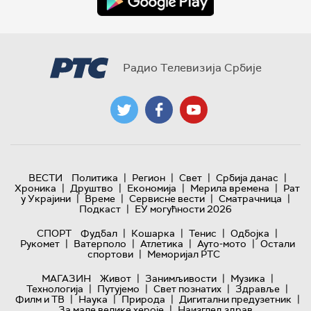
Радио Телевизија Србије
|
|
|
|
ВЕСТИ
Политика
Регион
Свет
Србија данас
|
|
|
|
Хроника
Друштво
Економија
Мерила времена
Рат
|
|
|
|
у Украјини
Време
Сервисне вести
Сматрачница
|
Подкаст
ЕУ могућности 2026
|
|
|
|
СПОРТ
Фудбал
Кошарка
Тенис
Одбојка
|
|
|
|
Рукомет
Ватерполо
Атлетика
Ауто-мото
Остали
|
спортови
Меморијал РТС
|
|
|
МАГАЗИН
Живот
Занимљивости
Музика
|
|
|
|
Технологијa
Путујемо
Свет познатих
Здравље
|
|
|
|
Филм и ТВ
Наука
Природа
Дигитални предузетник
|
За мале велике хероје
Наизглед здрав