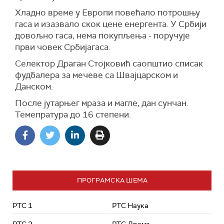
Хладно време у Европи повећало потрошњу
гаса и изазвало скок цене енергента. У Србији
довољно гаса, нема покупљења - поручује
први човек Србијагаса.
Селектор Драган Стојковић саопштио списак
фудбалера за мечеве са Швајцарском и
Данском.
После јутарњег мраза и магле, дан сунчан.
Темепратура до 16 степени.
ПРОГРАМСКА ШЕМА
РТС 1
РТС Наука