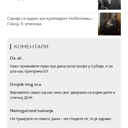
Серија са аудио-дескрипцијом: Нобеловац –
Говор, 6. епизода
КОМЕНТАРИ
Da, ali...
Како преживети прва три дана катастрофе у Србији, и за
шта нас припрема ЕУ
Dvojnik mog oca
Вероватно свако од нас има свог двојника са којим дели и
сличну ДНК
Nemogućnost tusiranja
Не туширате се сваког дана – не стидите се, то је здраво