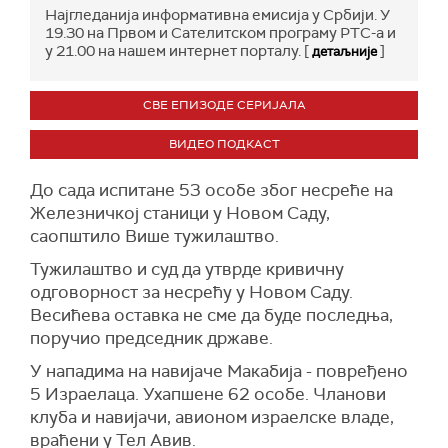
Најгледанија информативна емисија у Србији. У
19.30 на Првом и Сателитском програму РТС-а и
у 21.00 на нашем интернет порталу. [
]
детаљније
СВЕ ЕПИЗОДЕ СЕРИЈАЛА
ВИДЕО ПОДКАСТ
До сада испитане 53 особе због несреће на
Железничкој станици у Новом Саду,
саопштило Више тужилаштво.
Тужилаштво и суд да утврде кривичну
одговорност за несрећу у Новом Саду.
Весићева оставка не сме да буде последња,
поручио председник државе.
У нападима на навијаче Макабија - повређено
5 Израелаца. Ухапшене 62 особе. Чланови
клуба и навијачи, авионом израелске владе,
враћени у Тел Авив.