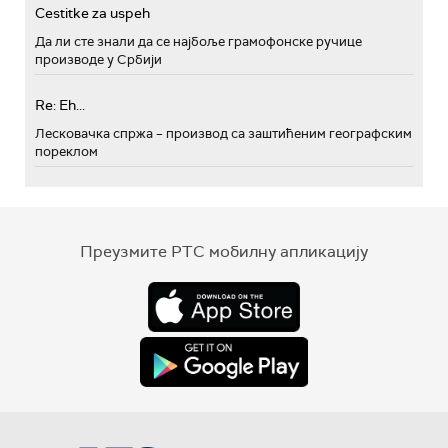
Cestitke za uspeh
Да ли сте знали да се најбоље грамофонске ручице
производе у Србији
Re: Eh...
Лесковачка спржа – производ са заштићеним географским
пореклом
Преузмите РТС мобилну апликацију