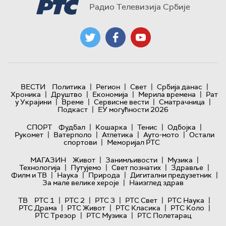
Радио Телевизија Србије
|
|
|
|
ВЕСТИ
Политика
Регион
Свет
Србија данас
|
|
|
|
Хроника
Друштво
Економија
Мерила времена
Рат
|
|
|
|
у Украјини
Време
Сервисне вести
Сматрачница
|
Подкаст
ЕУ могућности 2026
|
|
|
|
СПОРТ
Фудбал
Кошарка
Тенис
Одбојка
|
|
|
|
Рукомет
Ватерполо
Атлетика
Ауто-мото
Остали
|
спортови
Меморијал РТС
|
|
|
МАГАЗИН
Живот
Занимљивости
Музика
|
|
|
|
Технологијa
Путујемо
Свет познатих
Здравље
|
|
|
|
Филм и ТВ
Наука
Природа
Дигитални предузетник
|
За мале велике хероје
Наизглед здрав
|
|
|
|
|
ТВ
РТС 1
РТС 2
РТС 3
РТС Свет
РТС Наука
|
|
|
|
РТС Драма
РТС Живот
РТС Класика
РТС Коло
|
|
РТС Трезор
РТС Музика
РТС Полетарац