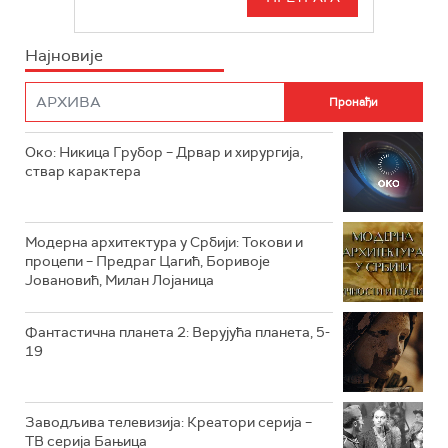
РТС СВЕТ
ИНФО
Најновије
РТС НАУКА
ФИЛМ
РТС ДРАМА
Око: Никица Грубор – Дрвар и хирургија,
РТС ЖИВОТ
ствар карактера
РТС КЛАСИКА
РТС КОЛО
Модерна архитектура у Србији: Токови и
процепи – Предраг Цагић, Боривоје
Јовановић, Милан Лојаница
РТС ТРЕЗОР
РТС МУЗИКА
Фантастична планета 2: Верујућа планета, 5-
19
РТС ПОЛЕТАРАЦ
Заводљива телевизија: Креатори серија –
ТВ серија Бањица