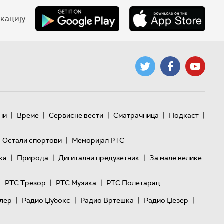
кацију
|
|
|
|
|
ни
Време
Сервисне вести
Сматрачница
Подкаст
|
Остали спортови
Меморијал РТС
|
|
|
ка
Природа
Дигитални предузетник
За мале велике
|
|
|
РТС Трезор
РТС Музика
РТС Полетарац
|
|
|
|
лер
Радио Џубокс
Радио Вртешка
Радио Џезер