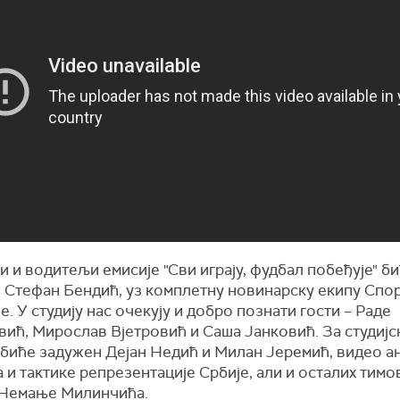
 и водитељи емисије "Сви играју, фудбал побеђује" би
и Стефан Бендић, уз комплетну новинарску екипу Спо
е. У студију нас очекују и добро познати гости – Раде
вић, Мирослав Вјетровић и Саша Јанковић. За студијс
 биће задужен Дејан Недић и Милан Јеремић, видео а
 и тактике репрезентације Србије, али и осталих тимо
 Немање Милинчића.