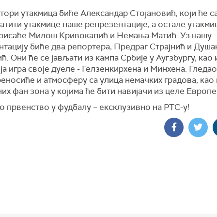
ори утакмица биће Александар Стојановић, који ће с
атити утакмице наше репрезентације, а остале утакми
рисаће Милош Кривокапић и Немања Матић. Уз нашу
нтацију биће два репортера, Предраг Страјнић и Душа
ћ. Они ће се јављати из кампа Србије у Аугзбургу, као 
ја игра своје дуеле - Гелзенкирхена и Минхена. Гледа
еносиће и атмосферу са улица немачких градова, као 
их фан зона у којима ће бити навијачи из целе Европе
о првенство у фудбалу – ексклузивно на РТС-у!