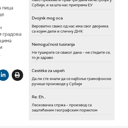
Србији, и за шта нас припрема ЕУ
а лица
це
Dvojnik mog oca
Вероватно свако од нас има свог двојника
н
са којим дели и сличну ДНК
и градова
оцима
Nemogućnost tusiranja
и
Не туширате се сваког дана – не стидите се,
.
то је здраво
Cestitke za uspeh
Да ли сте знали да се најбоље грамофонске
ручице производе у Србији
Re: Eh...
Лесковачка спржа – производ са
заштићеним географским пореклом