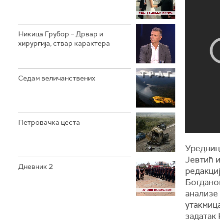
Никица Грубор – Дрвар и
хирургија, ствар карактера
Седам величанствених
Петровачка цеста
Уредници
Јевтић 
Дневник 2
редакциј
Богдано
анализе
утакмица
задатак