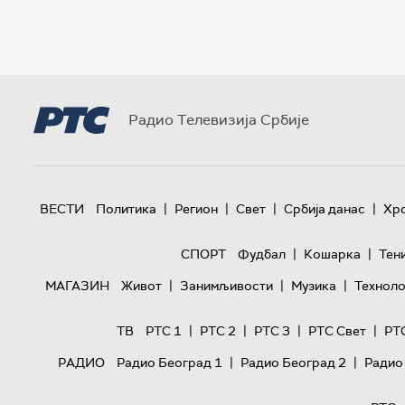
Радио Телевизија Србије
|
|
|
|
ВЕСТИ
Политика
Регион
Свет
Србија данас
Хр
|
|
СПОРТ
Фудбал
Кошарка
Тен
|
|
|
МАГАЗИН
Живот
Занимљивости
Музика
Техноло
|
|
|
|
ТВ
РТС 1
РТС 2
РТС 3
РТС Свет
РТ
|
|
РАДИО
Радио Београд 1
Радио Београд 2
Радио