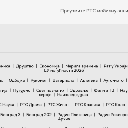
Преузмите РТС мобилну апли
|
|
|
|
оника
Друштво
Економија
Мерила времена
Рат у Украји
ЕУ могућности 2026
|
|
|
|
|
|
ис
Одбојка
Рукомет
Ватерполо
Атлетика
Ауто-мото
|
|
|
|
|
гијa
Путујемо
Свет познатих
Здравље
Филм и ТВ
Нау
|
хероје
Наизглед здрав
|
|
|
|
С Наука
РТС Драма
РТС Живот
РТС Класика
РТС Коло
|
|
|
 Београд 3
Београд 202
Радио Плетеница
Радио Рокенро
Архив