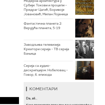
Модерна архитектура у
Србији: Токови и процепи –
Предраг Цагић, Боривоје
РТС ТРЕЗОР
Јовановић, Милан Лојаница
РТС МУЗИКА
Фантастична планета 2:
Верујућа планета, 5-19
РТС ПОЛЕТАРАЦ
Заводљива телевизија:
Креатори серија – ТВ серија
Бањица
Серија са аудио-
дескрипцијом: Нобеловац –
Говор, 6. епизода
КОМЕНТАРИ
Da, ali...
Како преживети прва три дана катастрофе у