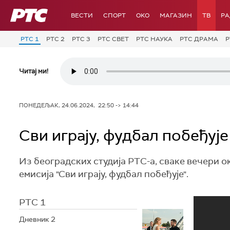
РТС
ВЕСТИ
СПОРТ
OKO
МАГАЗИН
ТВ
Р
РТС 1
РТС 2
РТС 3
РТС СВЕТ
РТС НАУКА
РТС ДРАМА
Р
Читај ми!
ПОНЕДЕЉАК, 24.06.2024, 22:50 -> 14:44
Сви играју, фудбал побеђује
Из београдских студија РТС-а, сваке вечери о
емисија "Сви играју, фудбал побеђује".
РТС 1
Дневник 2