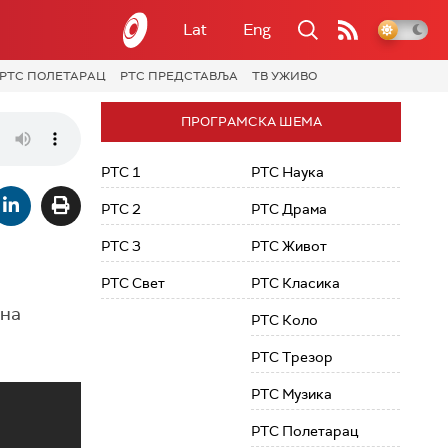
Lat
Eng
РТС ПОЛЕТАРАЦ
РТС ПРЕДСТАВЉА
ТВ УЖИВО
ПРОГРАМСКА ШЕМА
РТС 1
РТС Наука
РТС 2
РТС Драма
РТС 3
РТС Живот
РТС Свет
РТС Класика
лна
РТС Коло
РТС Трезор
РТС Музика
РТС Полетарац