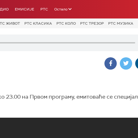
АДИО
ЕМИСИЈЕ
РТС
Остало
ТС ЖИВОТ
РТС КЛАСИКА
РТС КОЛО
РТС ТРЕЗОР
РТС МУЗИКА
ко 23.00 на Првом програму, емитоваће се специја