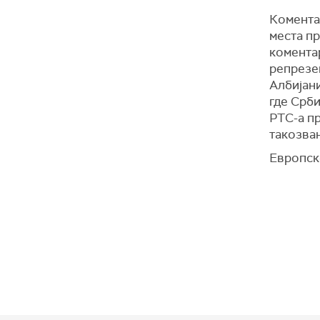
Коментат
места пр
комента
репрезе
Албијани
где Срби
РТС-а пр
такозван
Европск