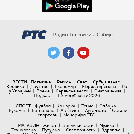
Радио Телевизија Србије
|
|
|
|
ВЕСТИ
Политика
Регион
Свет
Србија данас
|
|
|
|
Хроника
Друштво
Економија
Мерила времена
Рат
|
|
|
|
у Украјини
Време
Сервисне вести
Сматрачница
|
Подкаст
ЕУ могућности 2026
|
|
|
|
СПОРТ
Фудбал
Кошарка
Тенис
Одбојка
|
|
|
|
Рукомет
Ватерполо
Атлетика
Ауто-мото
Остали
|
спортови
Меморијал РТС
|
|
|
МАГАЗИН
Живот
Занимљивости
Музика
|
|
|
|
Технологијa
Путујемо
Свет познатих
Здравље