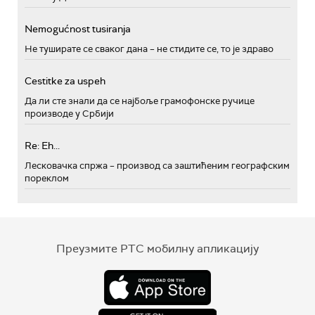
Nemogućnost tusiranja
Не туширате се сваког дана – не стидите се, то је здраво
Cestitke za uspeh
Да ли сте знали да се најбоље грамофонске ручице
производе у Србији
Re: Eh...
Лесковачка спржа – производ са заштићеним географским
пореклом
Преузмите РТС мобилну апликацију