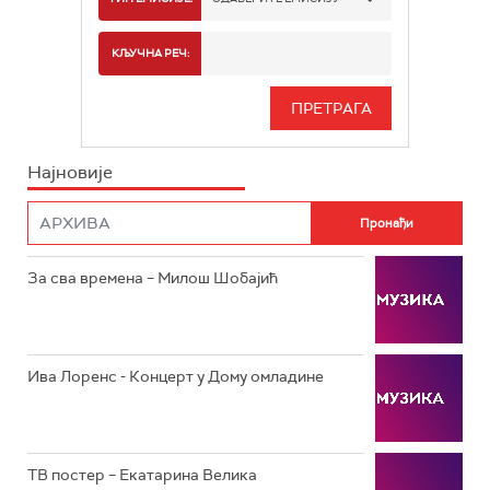
РТС 2
СПОРТ
КЉУЧНА РЕЧ:
РТС 3
СЕРИЈА
РТС СВЕТ
ИНФО
Најновије
РТС НАУКА
ФИЛМ
РТС ДРАМА
За сва времена – Милош Шобајић
РТС ЖИВОТ
РТС КЛАСИКА
РТС КОЛО
Ива Лоренс - Концерт у Дому омладине
РТС ТРЕЗОР
РТС МУЗИКА
ТВ постер – Екатарина Велика