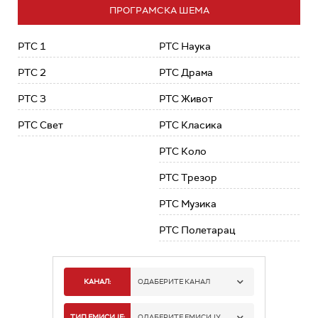
ПРОГРАМСКА ШЕМА
РТС 1
РТС Наука
РТС 2
РТС Драма
РТС 3
РТС Живот
РТС Свет
РТС Класика
РТС Коло
РТС Трезор
РТС Музика
РТС Полетарац
КАНАЛ:
ОДАБЕРИТЕ КАНАЛ
РТС 1
ТИП ЕМИСИЈЕ:
ОДАБЕРИТЕ ЕМИСИЈУ