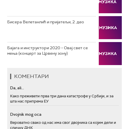
РТС ПОЛЕТАРАЦ
Бисера Велетанлић и пријатељи, 2. део
Бајага и инструктори 2020 – Овај свет се
мења (концерт за Црвену зону)
КОМЕНТАРИ
Da, ali...
Како преживети прва три дана катастрофе у Србији, и за
шта нас припрема ЕУ
Dvojnik mog oca
Вероватно свако од нас има свог двојника са којим дели и
сличну ДНК