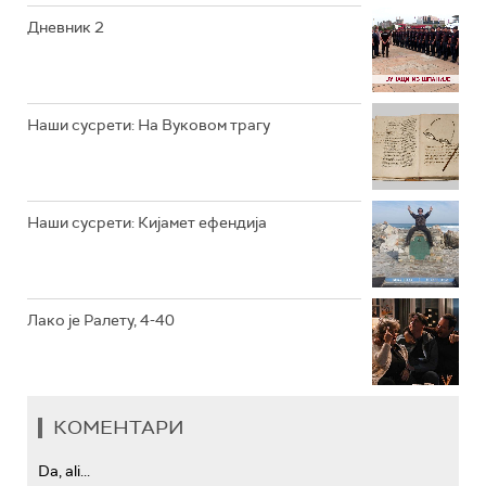
РТС КОЛО
Дневник 2
РТС ТРЕЗОР
РТС МУЗИКА
Наши сусрети: На Вуковом трагу
РТС ПОЛЕТАРАЦ
Наши сусрети: Кијамет ефендија
Лако је Ралету, 4-40
КОМЕНТАРИ
Da, ali...