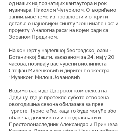
од наших најпознатијих кантаутора и рок
музичара, Николом Чутурилом. Отворићемо
занимљиве теме из прошлости и открити
детаље о најновијем синглу "Још имаће нас" и
пројекту "Аналогна раса" на којем ради са
Зораном Предином.
На концерт у најлепшој београдској оази -
Ботаничкој башти, заказаном за 24. мај у 20
часова, позивају вас чувени виолиниста
Стефан Миленковић и диригент оркестра
"Музикон" Милош Јовановић.
Водимо вас и до Дворског комплекса на
Дедињу, где је протекле суботе отворена
овогодишња сезона обилазака за прве
туристе. Туристе ће, када то буде могуће због
обавеза, дочекивати и поздрављати и
Престолонаследник Александар и Принцеза