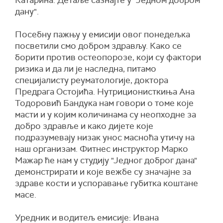
Катарина. Детаље сазнајте у "Једном добром
дану".
Посебну пажњу у емисији овог понедељка
посветили смо добром здрављу. Како се
борити против остеопорозе, који су фактори
ризика и да ли је наследна, питамо
специјалисту реуматологије, доктора
Предрага Остојића. Нутриционисткиња Ана
Тодоровић Бандука нам говори о томе које
масти и у којим количинама су неопходне за
добро здравље и како дијете које
подразумевају низак унос масноћа утичу на
наш организам. Фитнес инструктор Марко
Мажар ће нам у студију "Једног доброг дана"
демонстрирати и које вежбе су значајне за
здраве кости и успоравање губитка коштане
масе.
Уредник и водитељ емисије: Ивана