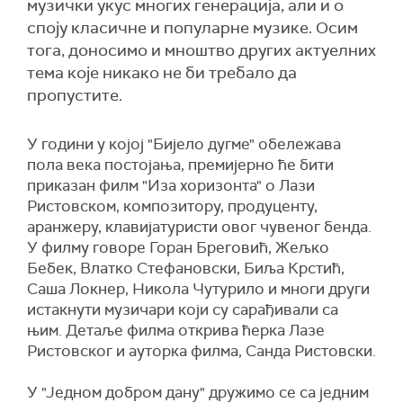
музички укус многих генерација, али и о
споју класичне и популарне музике. Осим
тога, доносимо и мноштво других актуелних
тема које никако не би требало да
пропустите.
У години у којој "Бијело дугме" обележава
пола века постојања, премијерно ће бити
приказан филм "Иза хоризонта" о Лази
Ристовском, композитору, продуценту,
аранжеру, клавијатуристи овог чувеног бенда.
У филму говоре Горан Бреговић, Жељко
Бебек, Влатко Стефановски, Биља Крстић,
Саша Локнер, Никола Чутурило и многи други
истакнути музичари који су сарађивали са
њим. Детаље филма открива ћерка Лазе
Ристовског и ауторка филма, Санда Ристовски.
У "Једном добром дану" дружимо се са једним