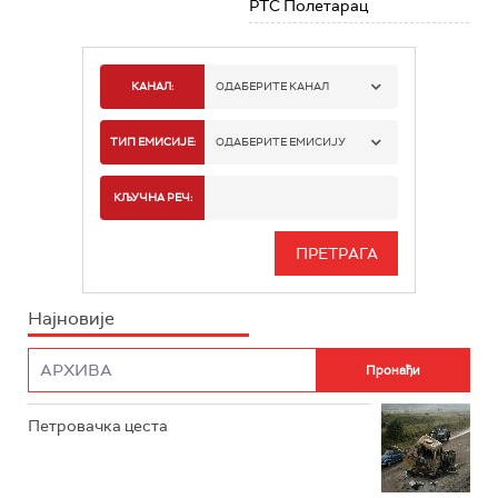
РТС Полетарац
КАНАЛ:
ОДАБЕРИТЕ КАНАЛ
РТС 1
ТИП ЕМИСИЈЕ:
ОДАБЕРИТЕ ЕМИСИЈУ
РТС 2
СПОРТ
КЉУЧНА РЕЧ:
РТС 3
СЕРИЈА
РТС СВЕТ
ИНФО
Најновије
РТС НАУКА
ФИЛМ
РТС ДРАМА
Петровачка цеста
РТС ЖИВОТ
РТС КЛАСИКА