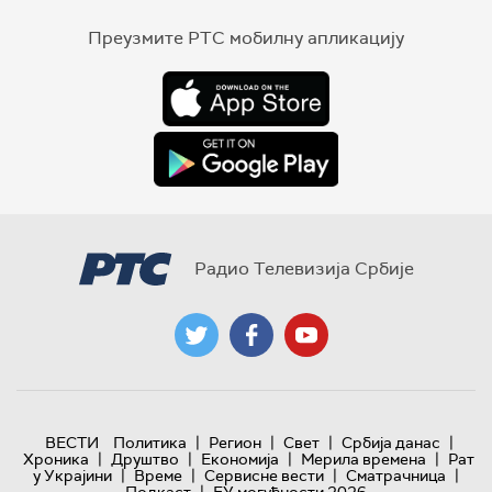
Преузмите РТС мобилну апликацију
Радио Телевизија Србије
|
|
|
|
ВЕСТИ
Политика
Регион
Свет
Србија данас
|
|
|
|
Хроника
Друштво
Економија
Мерила времена
Рат
|
|
|
|
у Украјини
Време
Сервисне вести
Сматрачница