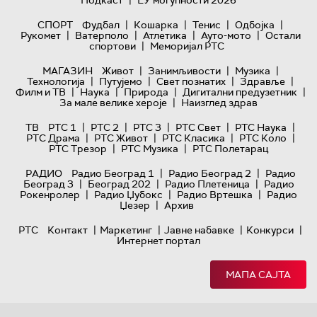
|
Подкаст
ЕУ могућности 2026
|
|
|
|
СПОРТ
Фудбал
Кошарка
Тенис
Одбојка
|
|
|
|
Рукомет
Ватерполо
Атлетика
Ауто-мото
Остали
|
спортови
Меморијал РТС
|
|
|
МАГАЗИН
Живот
Занимљивости
Музика
|
|
|
|
Технологијa
Путујемо
Свет познатих
Здравље
|
|
|
|
Филм и ТВ
Наука
Природа
Дигитални предузетник
|
За мале велике хероје
Наизглед здрав
|
|
|
|
|
ТВ
РТС 1
РТС 2
РТС 3
РТС Свет
РТС Наука
|
|
|
|
РТС Драма
РТС Живот
РТС Класика
РТС Коло
|
|
РТС Трезор
РТС Музика
РТС Полетарац
|
|
РАДИО
Радио Београд 1
Радио Београд 2
Радио
|
|
|
Београд 3
Београд 202
Радио Плетеница
Радио
|
|
|
Рокенролер
Радио Џубокс
Радио Вртешка
Радио
|
Џезер
Архив
|
|
|
|
РТС
Контакт
Маркетинг
Јавне набавке
Конкурси
Интернет портал
МАПА САЈТА