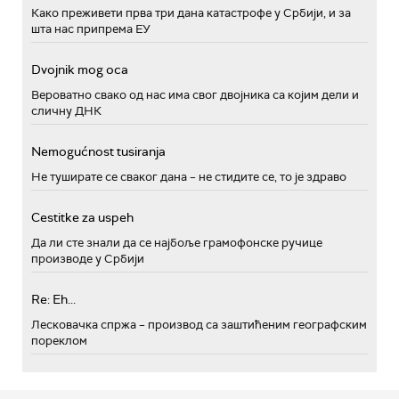
Како преживети прва три дана катастрофе у Србији, и за
шта нас припрема ЕУ
Dvojnik mog oca
Вероватно свако од нас има свог двојника са којим дели и
сличну ДНК
Nemogućnost tusiranja
Не туширате се сваког дана – не стидите се, то је здраво
Cestitke za uspeh
Да ли сте знали да се најбоље грамофонске ручице
производе у Србији
Re: Eh...
Лесковачка спржа – производ са заштићеним географским
пореклом