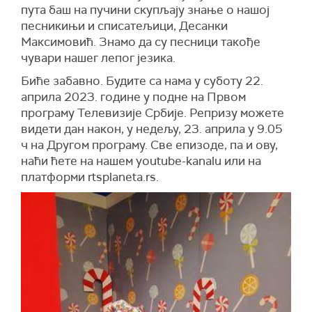
пута баш на пучини скупљају знање о нашој
песникињи и списатељици, Десанки
Максимовић. Знамо да су песници такође
чувари нашег лепог језика.
Биће забавно. Будите са нама у суботу 22.
априла 2023. године у подне на Првом
програму Телевизије Србије. Репризу можете
видети дан након, у недељу, 23. априла у 9.05
ч на Другом програму. Све епизоде, па и ову,
наћи ћете на нашем youtube-kanalu или на
платформи rtsplaneta.rs.