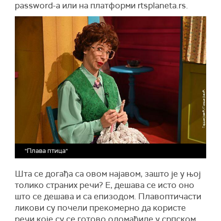
password-а или на платформи rtsplaneta.rs.
"Плава птица"
Шта се догађа са овом најавом, зашто је у њој
толико страних речи? Е, дешава се исто оно
што се дешава и са епизодом. Плавоптичасти
ликови су почели прекомерно да користе
речи које су се готово одомаћиле у српском