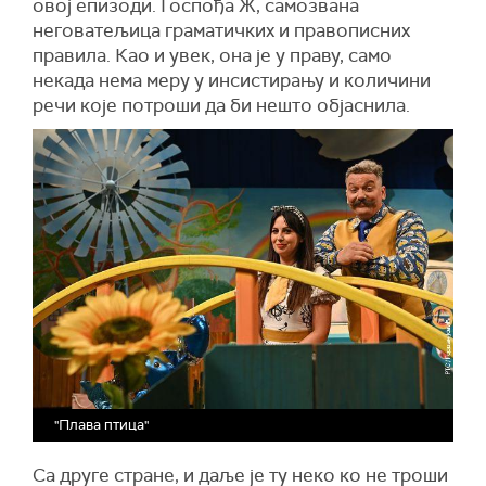
овој епизоди. Госпођа Ж, самозвана
неговатељица граматичких и правописних
правила. Као и увек, она је у праву, само
некада нема меру у инсистирању и количини
речи које потроши да би нешто објаснила.
"Плава птица"
Са друге стране, и даље је ту неко ко не троши