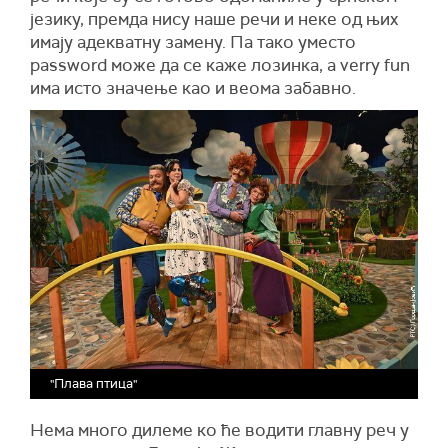
језику, премда нису наше речи и неке од њих
имају адекватну замену. Па тако уместо
password може да се каже лозинка, а verry fun
има исто значење као и веома забавно.
"Плава птица"
Нема много дилеме ко ће водити главну реч у