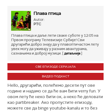
Плава птица
Autor:
РТС
Плава птица и даље лети сваке суботе у 12:05 на
Првом програму Телевизије Србије! Сви
другарићи добро знају да у плавоптичастом лету
увек могу да уживају у разним авантурама,
сазнањима и доброј музици. [
]
детаљније
СВЕ ЕПИЗОДЕ СЕРИЈАЛА
ВИДЕО ПОДКАСТ
Hello, другарићи, полећемо десети пут ове
године и надамо се да ће вам бити verry fun. У
овом лету ће неко бити ок, а неко ће деловати
као partibreaker. Ако пропустите епизоду,
можете све да binge youtube-kanalu и то без