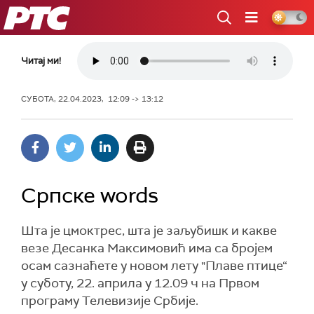
РТС
Читај ми!
СУБОТА, 22.04.2023, 12:09 -> 13:12
Српске words
Шта је цмоктрес, шта је заљубишк и какве
везе Десанка Максимовић има са бројем
осам сазнаћете у новом лету "Плаве птице“
у суботу, 22. априла у 12.09 ч на Првом
програму Телевизије Србије.