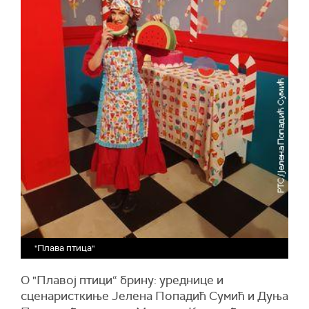
"Плава птица"
О "Плавој птици“ брину: уреднице и
сценаристкиње Јелена Попадић Сумић и Дуња