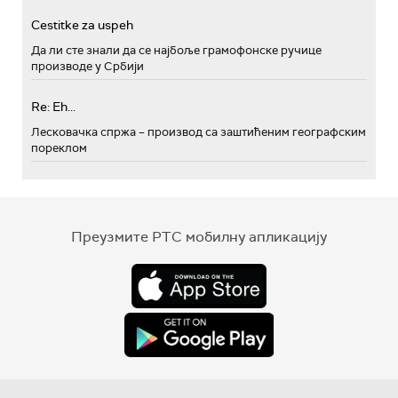
Cestitke za uspeh
Да ли сте знали да се најбоље грамофонске ручице
производе у Србији
Re: Eh...
Лесковачка спржа – производ са заштићеним географским
пореклом
Преузмите РТС мобилну апликацију