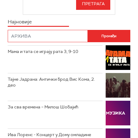
СЕРИЈА
РТС СВЕТ
ИНФО
Најновије
РТС НАУКА
ФИЛМ
РТС ДРАМА
Мама и тата се играју рата 3, 9-10
РТС ЖИВОТ
РТС КЛАСИКА
РТС КОЛО
Тајне Јадрана: Антички брод Вис Кома, 2.
део
РТС ТРЕЗОР
РТС МУЗИКА
За сва времена – Милош Шобајић
РТС ПОЛЕТАРАЦ
Ива Лоренс - Концерт у Дому омладине