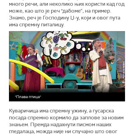
много речи, али неколико њих користи кад год
може, као што је реч "дабоме“, на пример.
Знамо, реч је Господину Џ-у, који и овог пута
има спремну питалицу.
"Плава птица"
Куваричица има спремну ужину, а гусарска
посада спремно кормило да заплове за новим
знањем. Премда надахнути писмом наших
гледалаца, можда није ни случајно што овог