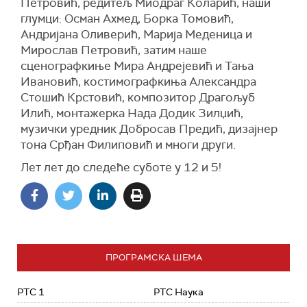
Петровић, редитељ Миодраг Коларић, наши
глумци: Осман Ахмед, Борка Томовић,
Андријана Оливерић, Марија Меденица и
Мирослав Петровић, затим наше
сценографкиње Мира Андрејевић и Тања
Ивановић, костимографкиња Александра
Стошић Крстовић, композитор Драгољуб
Илић, монтажерка Нада Додик Зилџић,
музички уредник Добросав Предић, дизајнер
тона Срђан Филиповић и многи други.
Лет лет до следеће суботе у 12 и 5!
ПРОГРАМСКА ШЕМА
РТС 1
РТС Наука