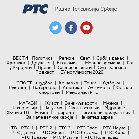
Радио Телевизија Србије
|
|
|
|
ВЕСТИ
Политика
Регион
Свет
Србија данас
|
|
|
|
Хроника
Друштво
Економија
Мерила времена
Рат
|
|
|
|
у Украјини
Време
Сервисне вести
Сматрачница
|
Подкаст
ЕУ могућности 2026
|
|
|
|
СПОРТ
Фудбал
Кошарка
Тенис
Одбојка
|
|
|
|
Рукомет
Ватерполо
Атлетика
Ауто-мото
Остали
|
спортови
Меморијал РТС
|
|
|
МАГАЗИН
Живот
Занимљивости
Музика
|
|
|
|
Технологијa
Путујемо
Свет познатих
Здравље
|
|
|
|
Филм и ТВ
Наука
Природа
Дигитални предузетник
|
За мале велике хероје
Наизглед здрав
|
|
|
|
|
ТВ
РТС 1
РТС 2
РТС 3
РТС Свет
РТС Наука
|
|
|
|
РТС Драма
РТС Живот
РТС Класика
РТС Коло
|
|
РТС Трезор
РТС Музика
РТС Полетарац