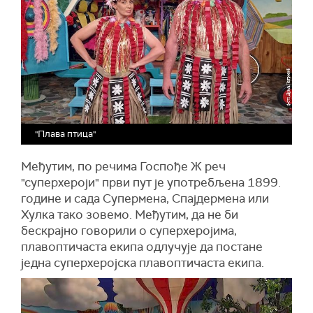
"Плава птица"
Међутим, по речима Госпође Ж реч
"суперхероји" први пут је употребљена 1899.
године и сада Супермена, Спајдермена или
Хулка тако зовемо. Међутим, да не би
бескрајно говорили о суперхеројима,
плавоптичаста екипа одлучује да постане
једна суперхеројска плавоптичаста екипа.