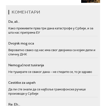
КОМЕНТАРИ
Da, ali...
Како преживети прва три дана катастрофе у Србији, и за
шта нас припрема ЕУ
Dvojnik mog oca
Вероватно свако од нас има свог двојника са којим дели и
сличну ДНК
Nemogućnost tusiranja
Не туширате се сваког дана – не стидите се, то је здраво
Cestitke za uspeh
Да ли сте знали да се најбоље грамофонске ручице
производе у Србији
Re: Eh...