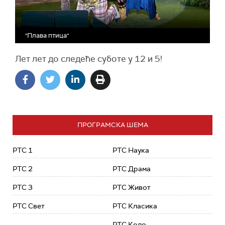
"Плава птица"
Лет лет до следеће суботе у 12 и 5!
ПРОГРАМСКА ШЕМА
РТС 1
РТС Наука
РТС 2
РТС Драма
РТС 3
РТС Живот
РТС Свет
РТС Класика
РТС Коло