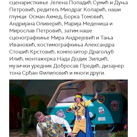
сценаристкиње Јелена Попадић Сумић и Дуња
Петровић, редитељ Миодраг Коларић, наши
глумци: Осман Ахмед, Борка Томовић,
Андријана Оливерић, Марија Меденица и
Мирослав Петровић, затим наше
сценографкиње Мира Андрејевић и Тања
Ивановић, костимографкиња Александра
Стошић Крстовић, композитор Драгољуб
Илић, монтажерка Нада Додик Зилџић,
музички уредник Добросав Предић, дизајнер
тона Срђан Филиповић и многи други.