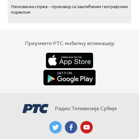
Лесковачка спржа – производ са заштићеним географским
пореклом
Преузмите РТС мобилну апликацију
Радио Телевизија Србије