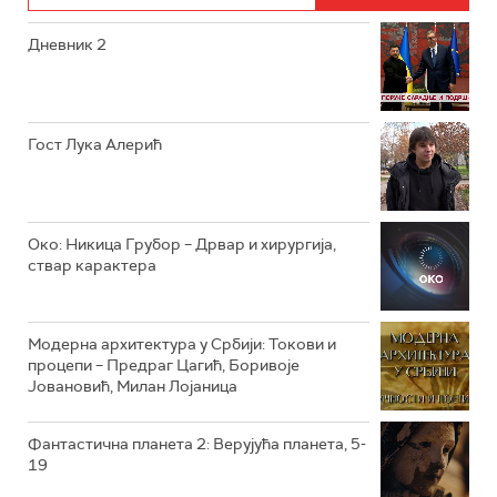
Дневник 2
РТС ЖИВОТ
РТС КЛАСИКА
РТС КОЛО
Гост Лука Алерић
РТС ТРЕЗОР
РТС МУЗИКА
Око: Никица Грубор – Дрвар и хирургија,
ствар карактера
РТС ПОЛЕТАРАЦ
Модерна архитектура у Србији: Токови и
процепи – Предраг Цагић, Боривоје
Јовановић, Милан Лојаница
Фантастична планета 2: Верујућа планета, 5-
19