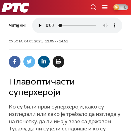
РТС
Читај ми!
СУБОТА, 04.03.2023, 12:05 -> 14:51
Плавоптичасти
суперхероји
Ко су били први суперхероји, како су
изгледали или како је требало да изгледају
на почетку, да ли имају везе са државом
Тувалу, да ли су јели сендвише и ко су