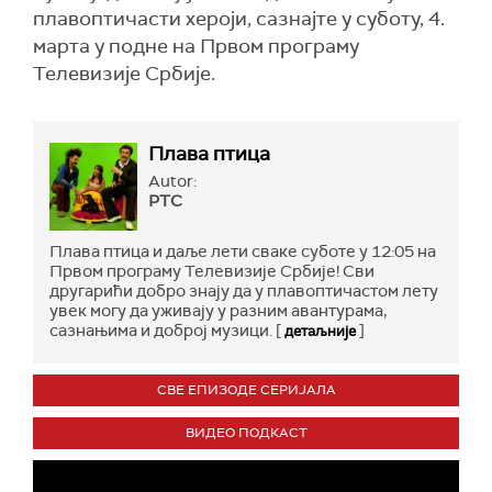
плавоптичасти хероји, сазнајте у суботу, 4.
марта у подне на Првом програму
Телевизије Србије.
Плава птица
Autor:
РТС
Плава птица и даље лети сваке суботе у 12:05 на
Првом програму Телевизије Србије! Сви
другарићи добро знају да у плавоптичастом лету
увек могу да уживају у разним авантурама,
сазнањима и доброј музици. [
]
детаљније
СВЕ ЕПИЗОДЕ СЕРИЈАЛА
ВИДЕО ПОДКАСТ