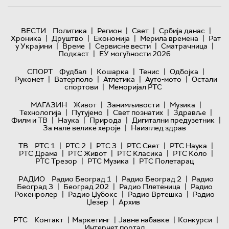
|
|
|
|
ВЕСТИ
Политика
Регион
Свет
Србија данас
|
|
|
|
Хроника
Друштво
Економија
Мерила времена
Рат
|
|
|
|
у Украјини
Време
Сервисне вести
Сматрачница
|
Подкаст
ЕУ могућности 2026
|
|
|
|
СПОРТ
Фудбал
Кошарка
Тенис
Одбојка
|
|
|
|
Рукомет
Ватерполо
Атлетика
Ауто-мото
Остали
|
спортови
Меморијал РТС
|
|
|
МАГАЗИН
Живот
Занимљивости
Музика
|
|
|
|
Технологијa
Путујемо
Свет познатих
Здравље
|
|
|
|
Филм и ТВ
Наука
Природа
Дигитални предузетник
|
За мале велике хероје
Наизглед здрав
|
|
|
|
|
ТВ
РТС 1
РТС 2
РТС 3
РТС Свет
РТС Наука
|
|
|
|
РТС Драма
РТС Живот
РТС Класика
РТС Коло
|
|
РТС Трезор
РТС Музика
РТС Полетарац
|
|
РАДИО
Радио Београд 1
Радио Београд 2
Радио
|
|
|
Београд 3
Београд 202
Радио Плетеница
Радио
|
|
|
Рокенролер
Радио Џубокс
Радио Вртешка
Радио
|
Џезер
Архив
|
|
|
|
РТС
Контакт
Маркетинг
Јавне набавке
Конкурси
Интернет портал