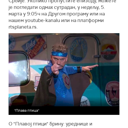
Србије. Уколико пропустите епизоду, можете
је погледати одмах сутрадан, у недељу, 5.
марта у 9:05ч на Другом програму или на
нашем youtube-kanalu или на платформи
rtsplaneta.rs.
"Плава птица"
О "Плавој птици" брину: уреднице и