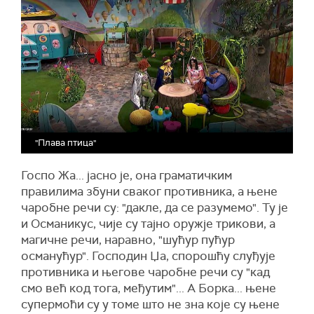
"Плава птица"
Госпо Жа... јасно је, она граматичким
правилима збуни сваког противника, а њене
чаробне речи су: "дакле, да се разумемо". Ту је
и Османикус, чије су тајно оружје трикови, а
магичне речи, наравно, "шућур пућур
османућур". Господин Џа, спорошћу слуђује
противника и његове чаробне речи су "кад
смо већ код тога, међутим"... А Борка... њене
супермоћи су у томе што не зна које су њене