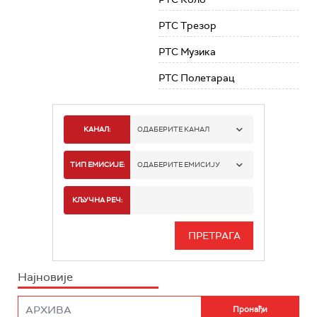
РТС Трезор
РТС Музика
РТС Полетарац
КАНАЛ:
ОДАБЕРИТЕ КАНАЛ
РТС 1
ТИП ЕМИСИЈЕ:
ОДАБЕРИТЕ ЕМИСИЈУ
РТС 2
СПОРТ
КЉУЧНА РЕЧ:
РТС 3
СЕРИЈА
РТС СВЕТ
ИНФО
Најновије
РТС НАУКА
ФИЛМ
РТС ДРАМА