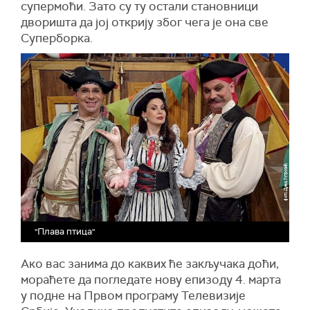
супермоћи. Зато су ту остали становници
дворишта да јој открију због чега је она све
Суперборка.
"Плава птица"
Ако вас занима до каквих ће закључака доћи,
мораћете да погледате нову епизоду 4. марта
у подне на Првом програму Телевизије