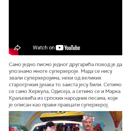
Само једно писмо једног другарића повод је да
упознамо многе суперхероје. Мада се нису
звали суперхеројима, неки од великих
старогрчких јунака то заиста јесу били. Сетимо
се само Херкула, Одисеја, а сетимо се и Марка
Краљевића из српских народних песама, који
је описан као прави правцати суперхерој.