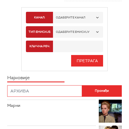
КАНАЛ:
ОДАБЕРИТЕ КАНАЛ
РТС 1
ТИП ЕМИСИЈЕ:
ОДАБЕРИТЕ ЕМИСИЈУ
РТС 2
СПОРТ
КЉУЧНА РЕЧ:
РТС 3
СЕРИЈА
РТС СВЕТ
ИНФО
Најновије
РТС НАУКА
ФИЛМ
РТС ДРАМА
Марни
РТС ЖИВОТ
РТС КЛАСИКА