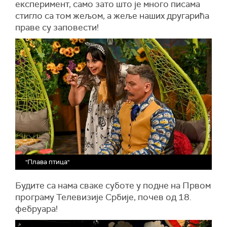
експеримент, само зато што је много писама
стигло са том жељом, а жеље наших другарића
праве су заповести!
"Плава птица"
Будите са нама сваке суботе у подне на Првом
програму Телевизије Србије, почев од 18.
фебруара!