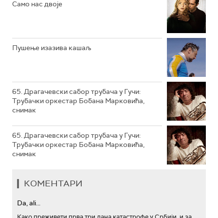
РТС КОЛО
Само нас двоје
РТС ТРЕЗОР
РТС МУЗИКА
Пушење изазива кашаљ
РТС ПОЛЕТАРАЦ
65. Драгачевски сабор трубача у Гучи:
Трубачки оркестар Бобана Марковића,
снимак
65. Драгачевски сабор трубача у Гучи:
Трубачки оркестар Бобана Марковића,
снимак
КОМЕНТАРИ
Da, ali...
Како преживети прва три дана катастрофе у Србији, и за