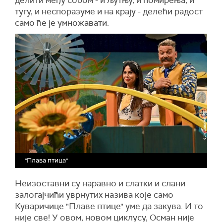
делити међу собом - и љутњу, и помирења, и
тугу, и неспоразуме и на крају - делећи радост
само ће је умножавати.
"Плава птица"
Неизоставни су наравно и слатки и слани
залогајчићи уврнутих назива које само
Куваричице "Плаве птице" уме да закува. И то
није све! У овом, новом циклусу, Осман није