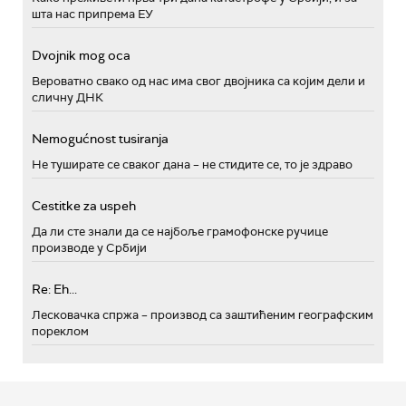
шта нас припрема ЕУ
Dvojnik mog oca
Вероватно свако од нас има свог двојника са којим дели и
сличну ДНК
Nemogućnost tusiranja
Не туширате се сваког дана – не стидите се, то је здраво
Cestitke za uspeh
Да ли сте знали да се најбоље грамофонске ручице
производе у Србији
Re: Eh...
Лесковачка спржа – производ са заштићеним географским
пореклом