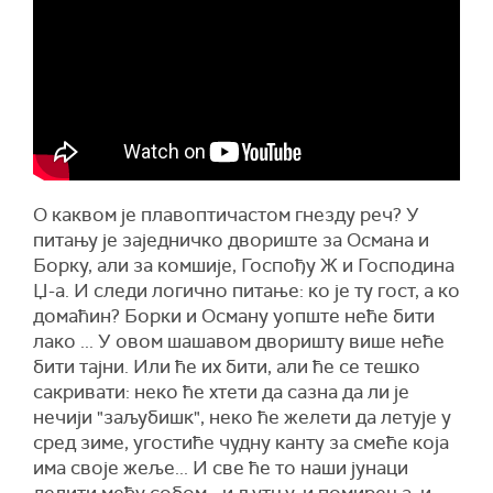
О каквом је плавоптичастом гнезду реч? У
питању је заједничко двориште за Османа и
Борку, али за комшије, Госпођу Ж и Господина
Џ-а. И следи логично питање: ко је ту гост, а ко
домаћин? Борки и Осману уопште неће бити
лако ... У овом шашавом дворишту више неће
бити тајни. Или ће их бити, али ће се тешко
сакривати: неко ће хтети да сазна да ли је
нечији "заљубишк", неко ће желети да летује у
сред зиме, угостиће чудну канту за смеће која
има своје жеље... И све ће то наши јунаци