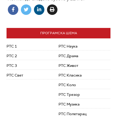
ПРОГРАМСКА ШЕМА
РТС 1
РТС Наука
РТС 2
РТС Драма
РТС 3
РТС Живот
РТС Свет
РТС Класика
РТС Коло
РТС Трезор
РТС Музика
РТС Полетарац