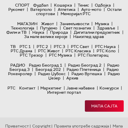
|
|
|
|
СПОРТ
Фудбал
Кошарка
Тенис
Одбојка
|
|
|
|
Рукомет
Ватерполо
Атлетика
Ауто-мото
Остали
|
спортови
Меморијал РТС
|
|
|
МАГАЗИН
Живот
Занимљивости
Музика
|
|
|
|
Технологијa
Путујемо
Свет познатих
Здравље
|
|
|
|
Филм и ТВ
Наука
Природа
Дигитални предузетник
|
За мале велике хероје
Наизглед здрав
|
|
|
|
|
ТВ
РТС 1
РТС 2
РТС 3
РТС Свет
РТС Наука
|
|
|
|
РТС Драма
РТС Живот
РТС Класика
РТС Коло
|
|
РТС Трезор
РТС Музика
РТС Полетарац
|
|
РАДИО
Радио Београд 1
Радио Београд 2
Радио
|
|
|
Београд 3
Београд 202
Радио Плетеница
Радио
|
|
|
Рокенролер
Радио Џубокс
Радио Вртешка
Радио
|
Џезер
Архив
|
|
|
|
РТС
Контакт
Маркетинг
Јавне набавке
Конкурси
Интернет портал
МАПА САЈТА
Приватност
Copyright
Правила употребе садржаја
Мапа
|
|
|