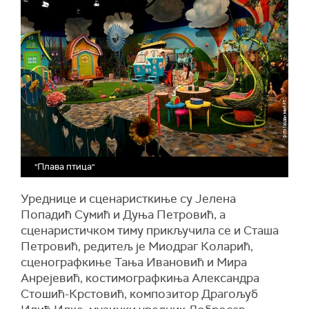
"Плава птица"
Уреднице и сценаристкиње су Јелена
Попадић Сумић и Дуња Петровић, а
сценаристичком тиму прикључила се и Сташа
Петровић, редитељ је Миодраг Коларић,
сценографкиње Тања Ивановић и Мира
Анрејевић, костимографкиња Александра
Стошић-Крстовић, композитор Драгољуб