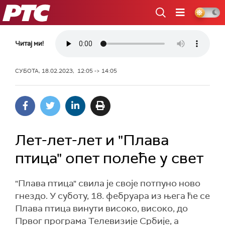
РТС
Читај ми!
СУБОТА, 18.02.2023, 12:05 -> 14:05
Лет-лет-лет и "Плава
птица" опет полеће у свет
"Плава птица" свила је своје потпуно ново
гнездо. У суботу, 18. фебруара из њега ће се
Плава птица винути високо, високо, до
Првог програма Телевизије Србије, а