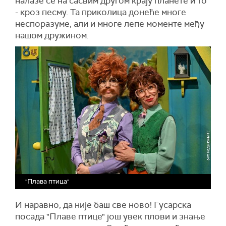
налазе се на сасвим другом крају планете и то
- кроз песму. Та приколица донеће многе
неспоразуме, али и многе лепе моменте међу
нашом дружином.
"Плава птица"
И наравно, да није баш све ново! Гусарска
посада "Плаве птице" још увек плови и знање