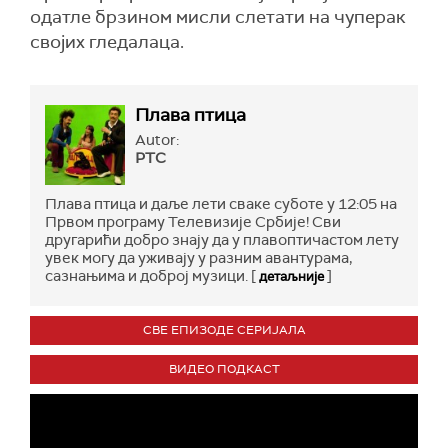
одатле брзином мисли слетати на чуперак
својих гледалаца.
Плава птица
Autor:
РТС
Плава птица и даље лети сваке суботе у 12:05 на
Првом програму Телевизије Србије! Сви
другарићи добро знају да у плавоптичастом лету
увек могу да уживају у разним авантурама,
сазнањима и доброј музици. [
]
детаљније
СВЕ ЕПИЗОДЕ СЕРИЈАЛА
ВИДЕО ПОДКАСТ