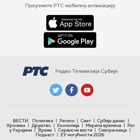
Преузмите РТС мобилну апликацију
Радио Телевизија Србије
|
|
|
|
ВЕСТИ
Политика
Регион
Свет
Србија данас
|
|
|
|
Хроника
Друштво
Економија
Мерила времена
Рат
|
|
|
|
у Украјини
Време
Сервисне вести
Сматрачница
|
Подкаст
ЕУ могућности 2026