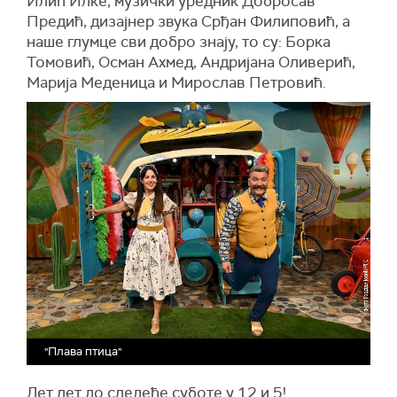
Илић Илке, музички уредник Добросав
Предић, дизајнер звука Срђан Филиповић, а
наше глумце сви добро знају, то су: Борка
Томовић, Осман Ахмед, Андријана Оливерић,
Марија Меденица и Мирослав Петровић.
"Плава птица"
Лет лет до следеће суботе у 12 и 5!