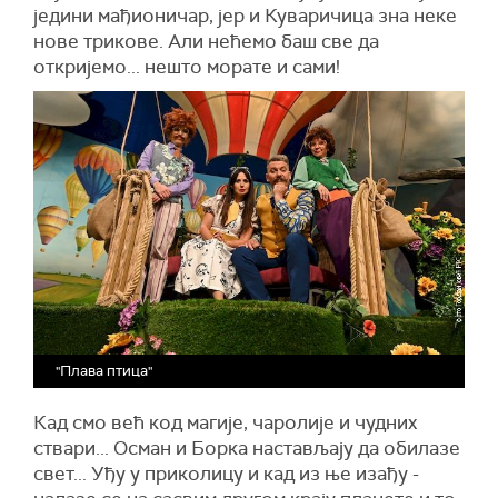
једини мађионичар, јер и Куваричица зна неке
нове трикове. Али нећемо баш све да
откријемо... нешто морате и сами!
"Плава птица"
Кад смо већ код магије, чаролије и чудних
ствари... Осман и Борка настављају да обилазе
свет... Уђу у приколицу и кад из ње изађу -