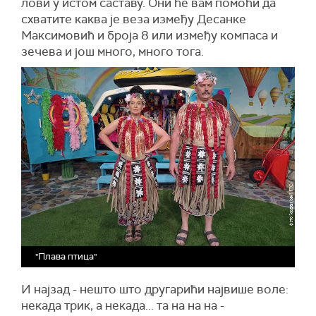
лови у истом саставу. Они ће вам помоћи да
схватите каква је веза између Десанке
Максимовић и броја 8 или између компаса и
зечева и још много, много тога.
"Плава птица"
И најзад - нешто што другарићи највише воле:
некада трик, а некада... та на на на -