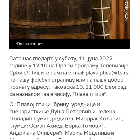
"Плава птица"
Зато нас гледајте у суботу, 11. јуна 2022.
године у 12.10 на Првом програму Телевизије
Србије! Пишите нам на е-mail: plava.ptica@rts.rs,
на нашу фејсбук страницу или на нашу добро
познату адресу: Таковска 10, 11 000 Београд,
са назнаком "за емисију‚ Плава птица".
О "Плавој птици" брину: уреднице и
сценаристкиње Дуња Петровић и Јелена
Попадић Сумић, редитељ Миодраг Коларић,
глумци: Осман Ахмед, Борка Томовић,
Андријана Оливерић, Марија Меденица и