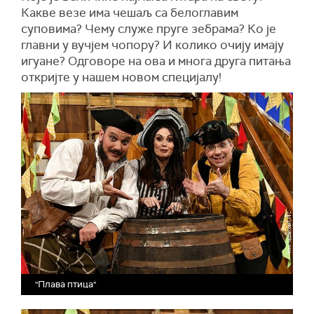
Какве везе има чешаљ са белоглавим
суповима? Чему служе пруге зебрама? Ко је
главни у вучјем чопору? И колико очију имају
игуане? Одговоре на ова и многа друга питања
откријте у нашем новом специјалу!
"Плава птица"