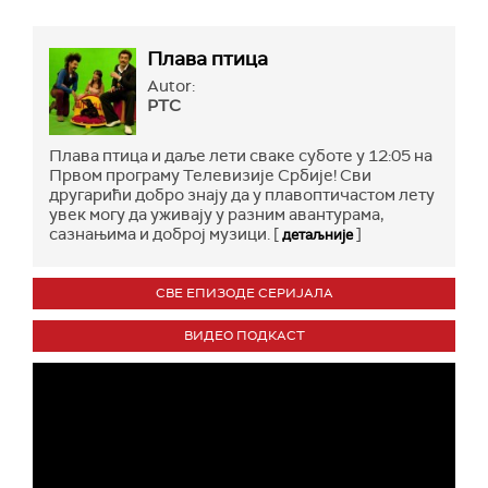
Плава птица
Autor:
РТС
Плава птица и даље лети сваке суботе у 12:05 на
Првом програму Телевизије Србије! Сви
другарићи добро знају да у плавоптичастом лету
увек могу да уживају у разним авантурама,
сазнањима и доброј музици. [
]
детаљније
СВЕ ЕПИЗОДЕ СЕРИЈАЛА
ВИДЕО ПОДКАСТ