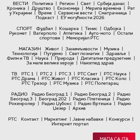
|
|
|
|
ВЕСТИ
Политика
Регион
Свет
Србија данас
|
|
|
|
Хроника
Друштво
Економија
Мерила времена
Рат
|
|
|
|
у Украјини
Време
Сервисне вести
Сматрачница
|
Подкаст
ЕУ могућности 2026
|
|
|
|
СПОРТ
Фудбал
Кошарка
Тенис
Одбојка
|
|
|
|
Рукомет
Ватерполо
Атлетика
Ауто-мото
Остали
|
спортови
Меморијал РТС
|
|
|
МАГАЗИН
Живот
Занимљивости
Музика
|
|
|
|
Технологијa
Путујемо
Свет познатих
Здравље
|
|
|
|
Филм и ТВ
Наука
Природа
Дигитални предузетник
|
За мале велике хероје
Наизглед здрав
|
|
|
|
|
ТВ
РТС 1
РТС 2
РТС 3
РТС Свет
РТС Наука
|
|
|
|
РТС Драма
РТС Живот
РТС Класика
РТС Коло
|
|
РТС Трезор
РТС Музика
РТС Полетарац
|
|
РАДИО
Радио Београд 1
Радио Београд 2
Радио
|
|
|
Београд 3
Београд 202
Радио Плетеница
Радио
|
|
|
Рокенролер
Радио Џубокс
Радио Вртешка
Радио
|
Џезер
Архив
|
|
|
|
РТС
Контакт
Маркетинг
Јавне набавке
Конкурси
Интернет портал
МАПА САЈТА