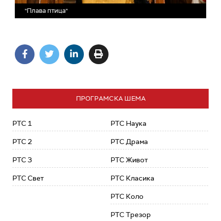
"Плава птица"
ПРОГРАМСКА ШЕМА
РТС 1
РТС Наука
РТС 2
РТС Драма
РТС 3
РТС Живот
РТС Свет
РТС Класика
РТС Коло
РТС Трезор