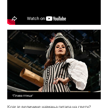
"Плава птица"
Које је величине најмања гитара на свету?