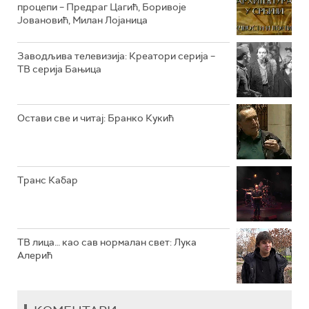
процепи – Предраг Цагић, Боривоје
Јовановић, Милан Лојаница
РТС КЛАСИКА
РТС КОЛО
Заводљива телевизија: Креатори серија –
ТВ серија Бањица
РТС ТРЕЗОР
РТС МУЗИКА
Остави све и читај: Бранко Кукић
РТС ПОЛЕТАРАЦ
Транс Кабар
ТВ лица… као сав нормалан свет: Лука
Алерић