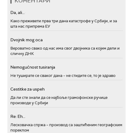
КОМЕНТАРИ
Da, ali...
Како преживети прва три дана катастрофе у Србији, и за
шта нас припрема ЕУ
Dvojnik mog oca
Вероватно свако од нас има свог двојника са којим дели и
сличну ДНК
Nemogućnost tusiranja
Не туширате се сваког дана – не стидите се, то је здраво
Cestitke za uspeh
Да ли сте знали да се најбоље грамофонске ручице
производе у Србији
Re: Eh...
Лесковачка спржа – производ са заштићеним географским
пореклом