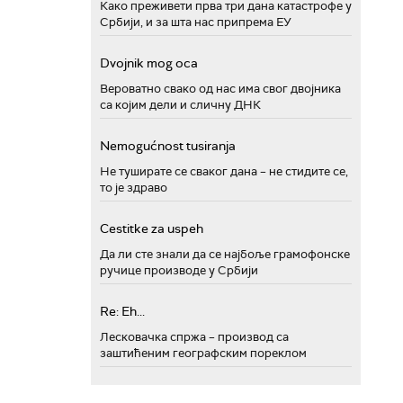
Како преживети прва три дана катастрофе у
Србији, и за шта нас припрема ЕУ
Dvojnik mog oca
Вероватно свако од нас има свог двојника
са којим дели и сличну ДНК
Nemogućnost tusiranja
Не туширате се сваког дана – не стидите се,
то је здраво
Cestitke za uspeh
Да ли сте знали да се најбоље грамофонске
ручице производе у Србији
Re: Eh...
Лесковачка спржа – производ са
заштићеним географским пореклом