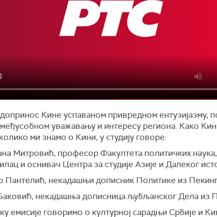
е допринос Кине успаваном привредном ентузијазму, 
и међусобном уважавању и интересу региона. Како Кин
 колико ми знамо о Кини, у студију говоре:
ана Митровић, професор Факултета политичких наука,
лац и оснивач Центра за студије Азије и Далеког ист
 Пантелић, некадашњи дописник Политике из Пекинг
Баковић, некадашња дописница љубљанског Дела из П
ку емисије говоримо о културној сарадњи Србије и Ки