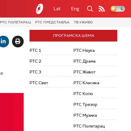
Lat
Eng
РТС ПОЛЕТАРАЦ
РТС ПРЕДСТАВЉА
ТВ УЖИВО
ПРОГРАМСКА ШЕМА
РТС 1
РТС Наука
РТС 2
РТС Драма
РТС 3
РТС Живот
не
РТС Свет
РТС Класика
РТС Коло
РТС Трезор
РТС Музика
РТС Полетарац