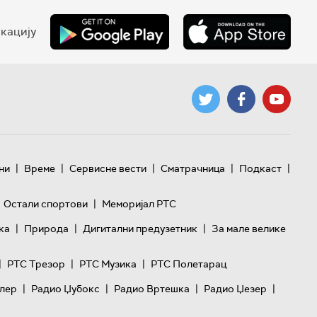
кацију
|
|
|
|
|
ни
Време
Сервисне вести
Сматрачница
Подкаст
|
Остали спортови
Меморијал РТС
|
|
|
ка
Природа
Дигитални предузетник
За мале велике
|
|
|
РТС Трезор
РТС Музика
РТС Полетарац
|
|
|
|
лер
Радио Џубокс
Радио Вртешка
Радио Џезер