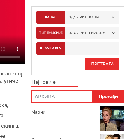
КАНАЛ:
ОДАБЕРИТЕ КАНАЛ
РТС 1
ТИП ЕМИСИЈЕ:
ОДАБЕРИТЕ ЕМИСИЈУ
РТС 2
СПОРТ
КЉУЧНА РЕЧ:
РТС 3
СЕРИЈА
РТС СВЕТ
пословној
ИНФО
а утиче
Најновије
РТС НАУКА
ФИЛМ
РТС ДРАМА
ока,
Марни
РТС ЖИВОТ
а,
екинга.
РТС КЛАСИКА
не.
РТС КОЛО