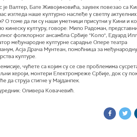
с је Валтер, Бате Живојиновића, заувек повезао са К
ас изгледа наше културно наслеђе у светлу актуелни
? О томе да ли су наши уметници присутни у Кини и к
о кинеску културу, говоре: Мило Радоман, представн
лног фолклорног ансамбла Србије "Коло", Едуард Илл
атор међународне културне сарадње Опере театра
анум, Асја Драча Мунтеан, помоћница за међународн
рства културе.
 емисије, чућете са којим су се све проблемима сусре
љни хероји, монтери Електромреже Србије, док су п
ће да струја стигне у Мајданпек.
 уредник: Оливера Ковачевић.