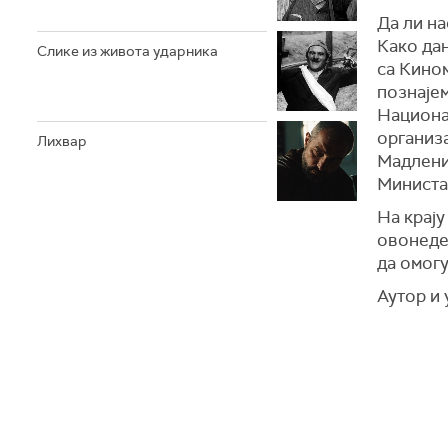
Да ли на
Како дан
Слике из живота ударника
са Кином
познајем
Национа
организ
Лихвар
Мадлени
Министа
На крају
овонеде
да омогу
Аутор и