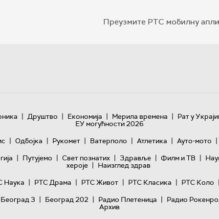
Преузмите РТС мобилну апли
|
|
|
|
оника
Друштво
Економија
Мерила времена
Рат у Украји
ЕУ могућности 2026
|
|
|
|
|
|
ис
Одбојка
Рукомет
Ватерполо
Атлетика
Ауто-мото
|
|
|
|
|
гијa
Путујемо
Свет познатих
Здравље
Филм и ТВ
Нау
|
хероје
Наизглед здрав
|
|
|
|
С Наука
РТС Драма
РТС Живот
РТС Класика
РТС Коло
|
|
|
 Београд 3
Београд 202
Радио Плетеница
Радио Рокенро
Архив