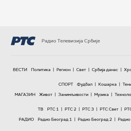
Радио Телевизија Србије
|
|
|
|
ВЕСТИ
Политика
Регион
Свет
Србија данас
Хр
|
|
СПОРТ
Фудбал
Кошарка
Тен
|
|
|
МАГАЗИН
Живот
Занимљивости
Музика
Техноло
|
|
|
|
ТВ
РТС 1
РТС 2
РТС 3
РТС Свет
РТ
|
|
РАДИО
Радио Београд 1
Радио Београд 2
Радио