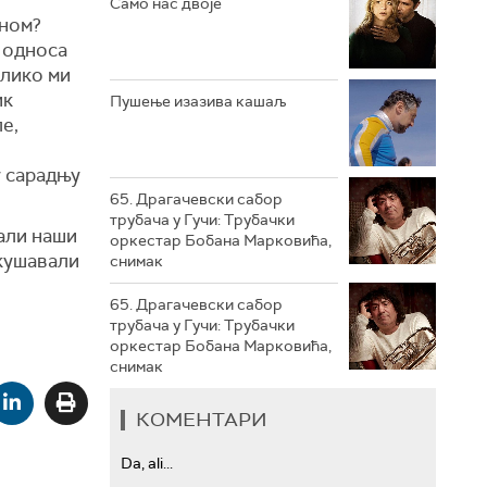
Само нас двоје
ином?
РТС ТРЕЗОР
х односа
олико ми
РТС МУЗИКА
ик
Пушење изазива кашаљ
е,
РТС ПОЛЕТАРАЦ
у сарадњу
65. Драгачевски сабор
трубача у Гучи: Трубачки
тали наши
оркестар Бобана Марковића,
окушавали
снимак
65. Драгачевски сабор
трубача у Гучи: Трубачки
оркестар Бобана Марковића,
снимак
КОМЕНТАРИ
Da, ali...