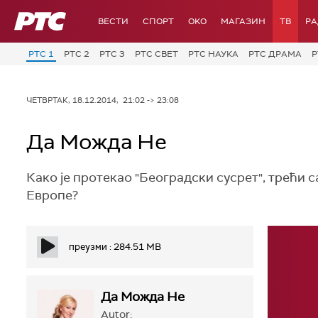
РТС
ВЕСТИ
СПОРТ
OKO
МАГАЗИН
ТВ
Р
РТС 1
РТС 2
РТС 3
РТС СВЕТ
РТС НАУКА
РТС ДРАМА
Р
ЧЕТВРТАК, 18.12.2014, 21:02 -> 23:08
Да Можда Не
Како је протекао "Београдски сусрет", трећи
Европе?
преузми : 284.51 MB
Да Можда Не
Autor: