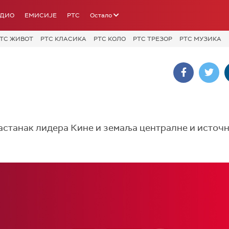
АДИО
ЕМИСИЈЕ
РТС
Остало
ТС ЖИВОТ
РТС КЛАСИКА
РТС КОЛО
РТС ТРЕЗОР
РТС МУЗИКА
 састанак лидера Кине и земаља централне и источ