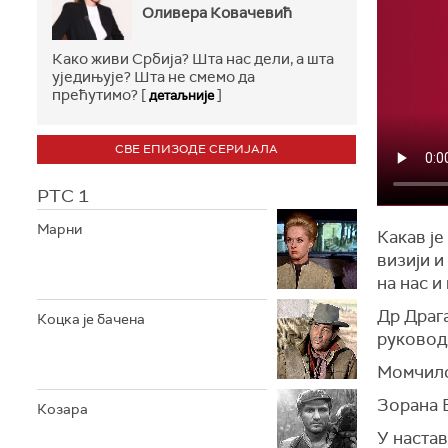
Оливерa Ковачевић
Како живи Србија? Шта нас дели, а шта
уједињује? Шта не смемо да
прећутимо? [
]
детаљније
СВЕ ЕПИЗОДЕ СЕРИЈАЛА
РТС 1
Марни
Какав ј
визији 
на нас и
Др Драг
Коцка је бачена
руководи
Момчило
Зорана 
Козара
У настав