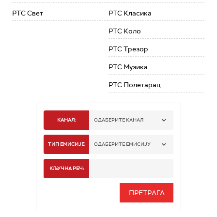
РТС Свет
РТС Класика
РТС Коло
РТС Трезор
РТС Музика
РТС Полетарац
КАНАЛ:
ОДАБЕРИТЕ КАНАЛ
РТС 1
ТИП ЕМИСИЈЕ:
ОДАБЕРИТЕ ЕМИСИЈУ
РТС 2
СПОРТ
КЉУЧНА РЕЧ:
РТС 3
СЕРИЈА
РТС СВЕТ
ИНФО