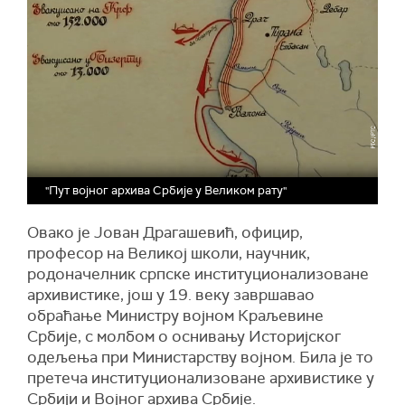
"Пут војног архива Србије у Великом рату"
Овако је Јован Драгашевић, официр,
професор на Великој школи, научник,
родоначелник српске институционализоване
архивистике, још у 19. веку завршавао
обраћање Министру војном Краљевине
Србије, с молбом о оснивању Историјског
одељења при Министарству војном. Била је то
претеча институционализоване архивистике у
Србији и Војног архива Србије.