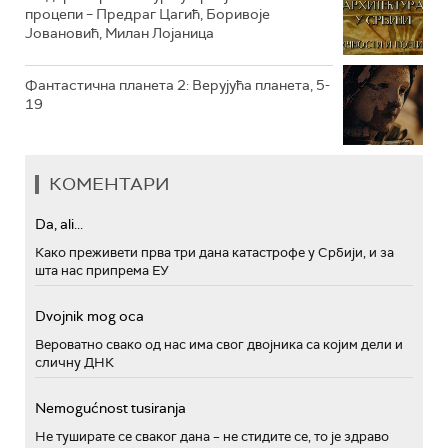
процепи – Предраг Цагић, Боривоје
Јовановић, Милан Лојаница
Фантастична планета 2: Верујућа планета, 5-
19
КОМЕНТАРИ
Da, ali...
Како преживети прва три дана катастрофе у Србији, и за
шта нас припрема ЕУ
Dvojnik mog oca
Вероватно свако од нас има свог двојника са којим дели и
сличну ДНК
Nemogućnost tusiranja
Не туширате се сваког дана – не стидите се, то је здраво