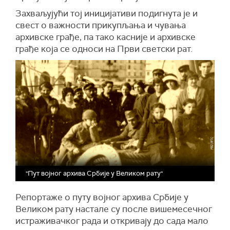
Захваљујући тој иницијативи подигнута је и
свест о важности прикупљања и чувања
архивске грађе, па тако касније и архивске
грађе која се односи на Први светски рат.
"Пут војног архива Србије у Великом рату"
Репортаже о путу војног архива Србије у
Великом рату настале су после вишемесечног
истраживачког рада и откривају до сада мало