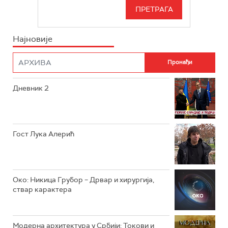
РТС 3
СЕРИЈА
РТС СВЕТ
ИНФО
Најновије
РТС НАУКА
ФИЛМ
РТС ДРАМА
Дневник 2
РТС ЖИВОТ
РТС КЛАСИКА
РТС КОЛО
Гост Лука Алерић
РТС ТРЕЗОР
РТС МУЗИКА
Око: Никица Грубор – Дрвар и хирургија,
ствар карактера
РТС ПОЛЕТАРАЦ
Модерна архитектура у Србији: Токови и