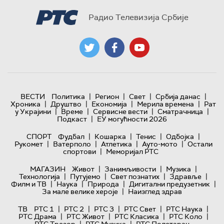
Радио Телевизија Србије
|
|
|
|
ВЕСТИ
Политика
Регион
Свет
Србија данас
|
|
|
|
Хроника
Друштво
Економија
Мерила времена
Рат
|
|
|
|
у Украјини
Време
Сервисне вести
Сматрачница
|
Подкаст
ЕУ могућности 2026
|
|
|
|
СПОРТ
Фудбал
Кошарка
Тенис
Одбојка
|
|
|
|
Рукомет
Ватерполо
Атлетика
Ауто-мото
Остали
|
спортови
Меморијал РТС
|
|
|
МАГАЗИН
Живот
Занимљивости
Музика
|
|
|
|
Технологијa
Путујемо
Свет познатих
Здравље
|
|
|
|
Филм и ТВ
Наука
Природа
Дигитални предузетник
|
За мале велике хероје
Наизглед здрав
|
|
|
|
|
ТВ
РТС 1
РТС 2
РТС 3
РТС Свет
РТС Наука
|
|
|
|
РТС Драма
РТС Живот
РТС Класика
РТС Коло
|
|
РТС Трезор
РТС Музика
РТС Полетарац