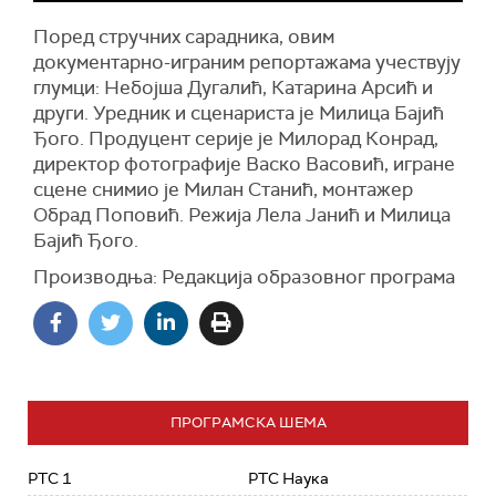
Поред стручних сарадника, овим
документарно-играним репортажама учествују
глумци: Небојша Дугалић, Катарина Арсић и
други. Уредник и сценариста је Милица Бајић
Ђого. Продуцент серије је Милорад Конрад,
директор фотографије Васко Васовић, игране
сцене снимио је Милан Станић, монтажер
Обрад Поповић. Режија Лела Јанић и Милица
Бајић Ђого.
Производња: Редакција образовног програма
ПРОГРАМСКА ШЕМА
РТС 1
РТС Наука