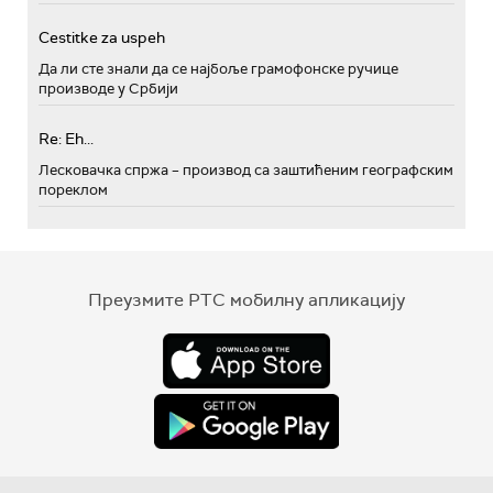
Cestitke za uspeh
Да ли сте знали да се најбоље грамофонске ручице
производе у Србији
Re: Eh...
Лесковачка спржа – производ са заштићеним географским
пореклом
Преузмите РТС мобилну апликацију