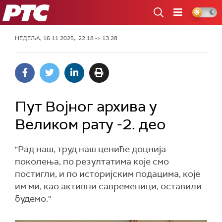
РТС
НЕДЕЉА, 16.11.2025, 22:18 -> 13:28
Пут Војног архива у
Великом рату -2. део
"Рад наш, труд наш цениће доцнија
поколења, по резултатима које смо
постигли, и по историјским подацима, које
им ми, као активни савременици, оставили
будемо."