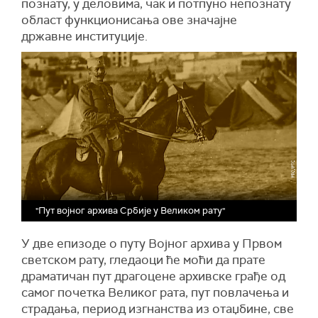
познату, у деловима, чак и потпуно непознату
област функционисања ове значајне
државне институције.
"Пут војног архива Србије у Великом рату"
У две епизоде о путу Војног архива у Првом
светском рату, гледаоци ће моћи да прате
драматичан пут драгоцене архивске грађе од
самог почетка Великог рата, пут повлачења и
страдања, период изгнанства из отаџбине, све