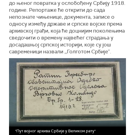
до њеног повратка у ослобођену Србију 1918.
године. Репортаже ће открити до сада
непознате чињенице, документа, записе о
односу између државе и српске војске према
архивској грађи, која ће доцнијим поколењима
сведочити о времену највећег страдања у
досадашњој српској историји, које су још
савременици назвали ,,Голготом Србије”.
"Пут војног архива Србије у Великом рату"