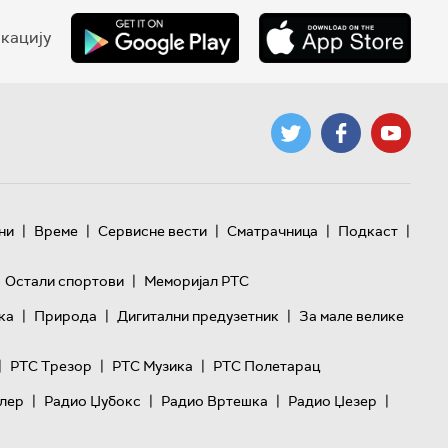
кацију
|
|
|
|
|
ни
Време
Сервисне вести
Сматрачница
Подкаст
|
Остали спортови
Меморијал РТС
|
|
|
ка
Природа
Дигитални предузетник
За мале велике
|
|
|
РТС Трезор
РТС Музика
РТС Полетарац
|
|
|
|
лер
Радио Џубокс
Радио Вртешка
Радио Џезер