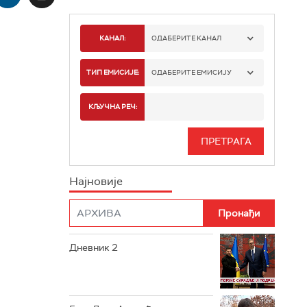
КАНАЛ:
ОДАБЕРИТЕ КАНАЛ
РТС 1
ТИП ЕМИСИЈЕ:
ОДАБЕРИТЕ ЕМИСИЈУ
РТС 2
СПОРТ
КЉУЧНА РЕЧ:
РТС 3
СЕРИЈА
РТС СВЕТ
ИНФО
Најновије
РТС НАУКА
ФИЛМ
РТС ДРАМА
Дневник 2
РТС ЖИВОТ
РТС КЛАСИКА
РТС КОЛО