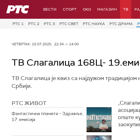
РТС
ВЕСТИ
СПОРТ
OKO
МАГАЗИН
ТВ
Р
РТС 1
РТС 2
РТС 3
РТС СВЕТ
РТС НАУКА
РТС ДРАМА
Р
ЧЕТВРТАК, 10.07.2025, 22:34 -> 14:00
ТВ Слагалица 168Ц- 19.еми
ТВ Слагалица је квиз са најдужом традицијом н
Србији.
РТС ЖИВОТ
„Слагали
асоцијац
Фантастична планета – Здравље,
опште ку
17. емисија
заокупи