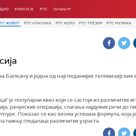
АДИО
ЕМИСИЈЕ
РТС
Остало
ТС ЖИВОТ
РТС КЛАСИКА
РТС КОЛО
РТС ТРЕЗОР
РТС МУЗИКА
сија
а Балкану и једна од најгледанијих телевизијских 
ца" је популарни квиз који се састоји из различитих и
ија, рачунских операција, слагања најдужих речи до п
лтуре. Показао се као веома успешна формула, која ј
ла пажњу гледалаца различитих узраста.