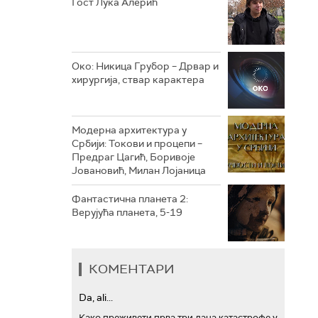
Гост Лука Алерић
РТС ТРЕЗОР
РТС МУЗИКА
Око: Никица Грубор – Дрвар и
хирургија, ствар карактера
РТС ПОЛЕТАРАЦ
Модерна архитектура у
Србији: Токови и процепи –
Предраг Цагић, Боривоје
Јовановић, Милан Лојаница
Фантастична планета 2:
Верујућа планета, 5-19
КОМЕНТАРИ
Da, ali...
Како преживети прва три дана катастрофе у