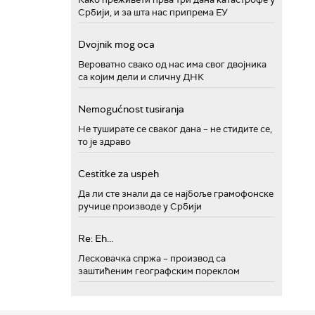
Србији, и за шта нас припрема ЕУ
Dvojnik mog oca
Вероватно свако од нас има свог двојника
са којим дели и сличну ДНК
Nemogućnost tusiranja
Не туширате се сваког дана – не стидите се,
то је здраво
Cestitke za uspeh
Да ли сте знали да се најбоље грамофонске
ручице производе у Србији
Re: Eh...
Лесковачка спржа – производ са
заштићеним географским пореклом