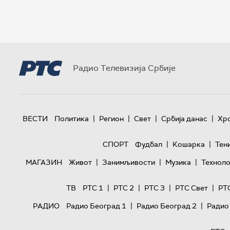
Радио Телевизија Србије
|
|
|
|
ВЕСТИ
Политика
Регион
Свет
Србија данас
Хр
|
|
СПОРТ
Фудбал
Кошарка
Тен
|
|
|
МАГАЗИН
Живот
Занимљивости
Музика
Техноло
|
|
|
|
ТВ
РТС 1
РТС 2
РТС 3
РТС Свет
РТ
|
|
РАДИО
Радио Београд 1
Радио Београд 2
Радио