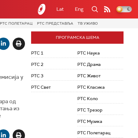
Lat
Eng
РТС ПОЛЕТАРАЦ
РТС ПРЕДСТАВЉА
ТВ УЖИВО
ПРОГРАМСКА ШЕМА
РТС 1
РТС Наука
РТС 2
РТС Драма
РТС 3
РТС Живот
емисија у
РТС Свет
РТС Класика
РТС Коло
гара од
итања из
РТС Трезор
е
РТС Музика
РТС Полетарац