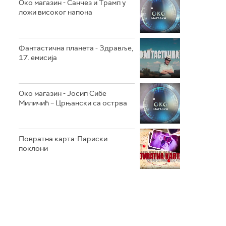
Око магазин - Санчез и Трамп у
ложи високог напона
Фантастична планета - Здравље,
17. емисија
Око магазин - Јосип Сибе
Миличић – Црњански са острва
Повратна карта-Париски
поклони