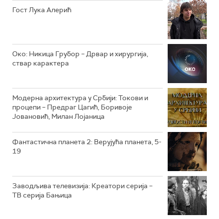
Гост Лука Алерић
РТС ЖИВОТ
РТС КЛАСИКА
РТС КОЛО
Око: Никица Грубор – Дрвар и хирургија,
ствар карактера
РТС ТРЕЗОР
РТС МУЗИКА
Модерна архитектура у Србији: Токови и
процепи – Предраг Цагић, Боривоје
РТС ПОЛЕТАРАЦ
Јовановић, Милан Лојаница
Фантастична планета 2: Верујућа планета, 5-
19
Заводљива телевизија: Креатори серија –
ТВ серија Бањица