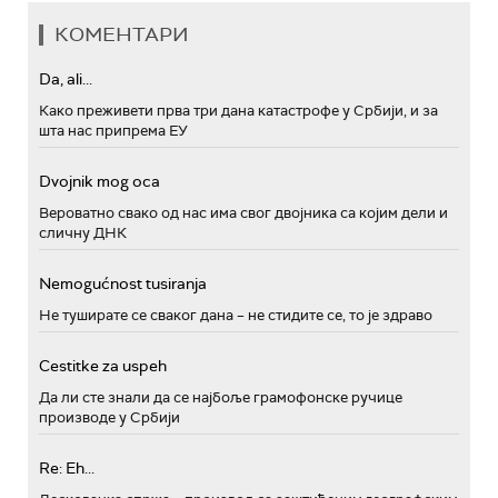
КОМЕНТАРИ
Da, ali...
Како преживети прва три дана катастрофе у Србији, и за
шта нас припрема ЕУ
Dvojnik mog oca
Вероватно свако од нас има свог двојника са којим дели и
сличну ДНК
Nemogućnost tusiranja
Не туширате се сваког дана – не стидите се, то је здраво
Cestitke za uspeh
Да ли сте знали да се најбоље грамофонске ручице
производе у Србији
Re: Eh...