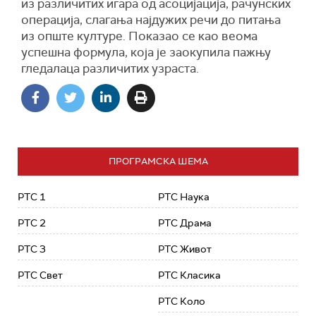
из различитих игара од асоцијација, рачунских
операција, слагања најдужих речи до питања
из опште културе. Показао се као веома
успешна формула, која је заокупила пажњу
гледалаца различитих узраста.
ПРОГРАМСКА ШЕМА
РТС 1
РТС Наука
РТС 2
РТС Драма
РТС 3
РТС Живот
РТС Свет
РТС Класика
РТС Коло