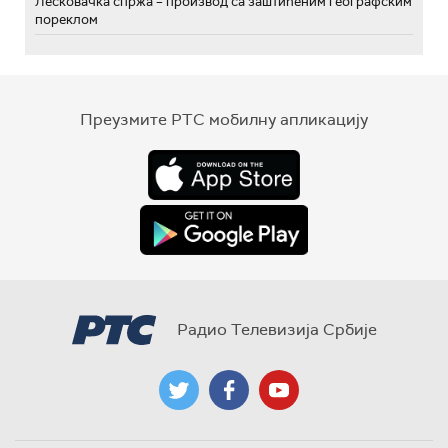
Лесковачка спржа – производ са заштићеним географским
пореклом
Преузмите РТС мобилну апликацију
Радио Телевизија Србије