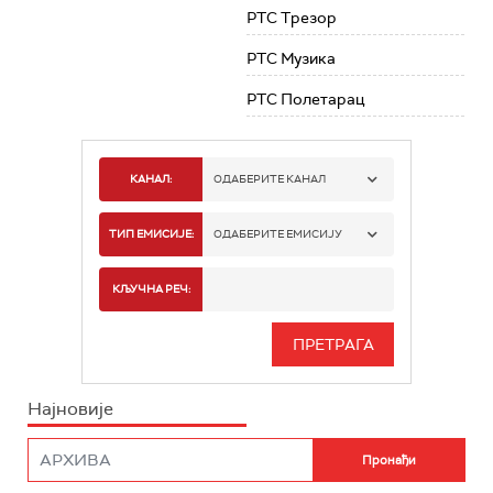
РТС Трезор
РТС Музика
РТС Полетарац
КАНАЛ:
ОДАБЕРИТЕ КАНАЛ
РТС 1
ТИП ЕМИСИЈЕ:
ОДАБЕРИТЕ ЕМИСИЈУ
РТС 2
СПОРТ
КЉУЧНА РЕЧ:
РТС 3
СЕРИЈА
РТС СВЕТ
ИНФО
Најновије
РТС НАУКА
ФИЛМ
РТС ДРАМА