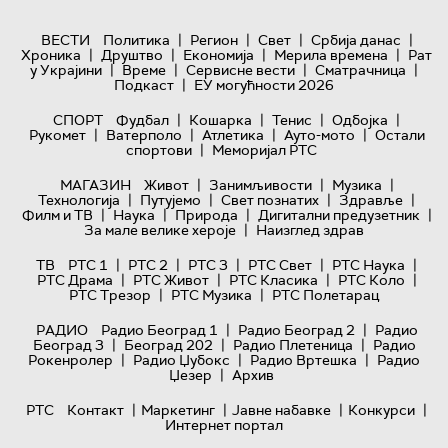
|
|
|
|
ВЕСТИ
Политика
Регион
Свет
Србија данас
|
|
|
|
Хроника
Друштво
Економија
Мерила времена
Рат
|
|
|
|
у Украјини
Време
Сервисне вести
Сматрачница
|
Подкаст
ЕУ могућности 2026
|
|
|
|
СПОРТ
Фудбал
Кошарка
Тенис
Одбојка
|
|
|
|
Рукомет
Ватерполо
Атлетика
Ауто-мото
Остали
|
спортови
Меморијал РТС
|
|
|
МАГАЗИН
Живот
Занимљивости
Музика
|
|
|
|
Технологијa
Путујемо
Свет познатих
Здравље
|
|
|
|
Филм и ТВ
Наука
Природа
Дигитални предузетник
|
За мале велике хероје
Наизглед здрав
|
|
|
|
|
ТВ
РТС 1
РТС 2
РТС 3
РТС Свет
РТС Наука
|
|
|
|
РТС Драма
РТС Живот
РТС Класика
РТС Коло
|
|
РТС Трезор
РТС Музика
РТС Полетарац
|
|
РАДИО
Радио Београд 1
Радио Београд 2
Радио
|
|
|
Београд 3
Београд 202
Радио Плетеница
Радио
|
|
|
Рокенролер
Радио Џубокс
Радио Вртешка
Радио
|
Џезер
Архив
|
|
|
|
РТС
Контакт
Маркетинг
Јавне набавке
Конкурси
Интернет портал