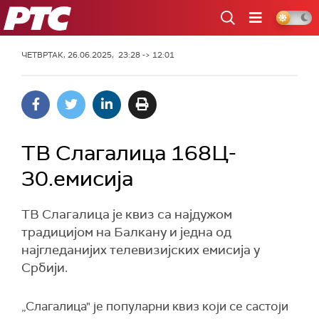
РТС
ЧЕТВРТАК, 26.06.2025, 23:28 -> 12:01
ТВ Слагалица 168Ц-
30.емисија
ТВ Слагалица је квиз са најдужом
традицијом на Балкану и једна од
најгледанијих телевизијских емисија у
Србији.
„Слагалица" је популарни квиз који се састоји